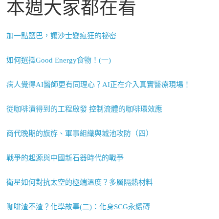
本週大家都在看
加一點鹽巴，讓沙士變瘋狂的祕密
如何選擇Good Energy食物！(一)
病人覺得AI醫師更有同理心？AI正在介入真實醫療現場！
從咖啡漬得到的工程啟發 控制流體的咖啡環效應
商代晚期的旗斿、軍事組織與城池攻防（四）
戰爭的起源與中國新石器時代的戰爭
衛星如何對抗太空的極端溫度？多層隔熱材料
咖啡渣不渣？化學故事(二)：化身SCG永續磚