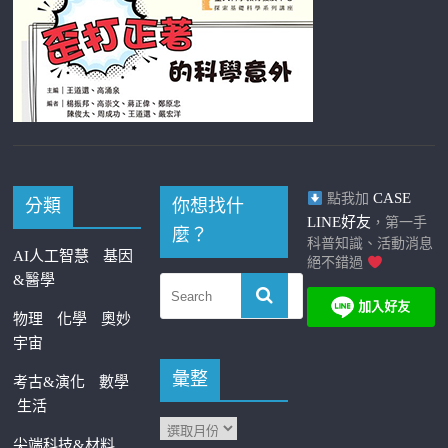
CASE
點我加
分類
你想找什
LINE好友
，第一手
麼？
科普知識、活動消息
AI人工智慧
基因
絕不錯過
&醫學
物理
化學
奧妙
宇宙
彙整
考古&演化
數學
生活
尖端科技&材料