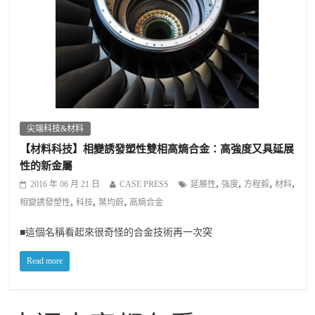
尖端科技&材料
【材料科技】相變誘發塑性雙相高熵合金：高強度又具延展
性的新金屬
,
,
,
,
2016 年 06 月 21 日
CASE PRESS
延展性
強度
方程毅
材料
,
,
,
相變誘發塑性
科技
葉均蔚
高熵合金
■這個名稱看起來很奇怪的合金技術再一次突
Read more