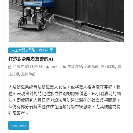
人工智慧&電腦、資料科學
打造對身障者友善的AI
,
,
,
2019 年 05 月 29 日
intern
年齡歧視
心理障礙
性別歧視
種
,
族歧視
肢體障礙
人臉辨識系統無法辨識黑人女性，或將黑人視為潛在罪犯，種
種AI表現出針對特定種族或性別的認知偏差，已引發廣泛的關
注。即使研究人員已努力設法解決這些潛在的社會歧視問題，
但仍有部分弱勢團體往往在這類討論中被忽略，尤其肢體或精
神障礙者。
Read more