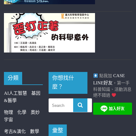
CASE
點我加
分類
你想找什
LINE好友
，第一手
麼？
科普知識、活動消息
AI人工智慧
基因
絕不錯過
&醫學
物理
化學
奧妙
宇宙
彙整
考古&演化
數學