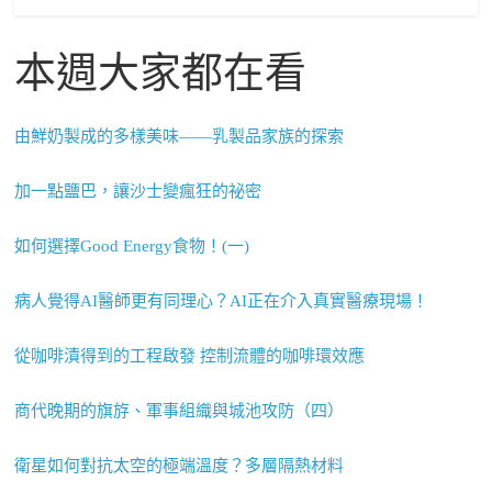
本週大家都在看
由鮮奶製成的多樣美味——乳製品家族的探索
加一點鹽巴，讓沙士變瘋狂的祕密
如何選擇Good Energy食物！(一)
病人覺得AI醫師更有同理心？AI正在介入真實醫療現場！
從咖啡漬得到的工程啟發 控制流體的咖啡環效應
商代晚期的旗斿、軍事組織與城池攻防（四）
衛星如何對抗太空的極端溫度？多層隔熱材料