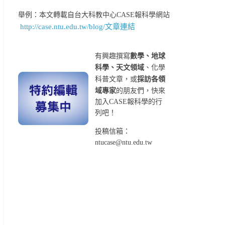
舉例：本文轉載自台大科教中心CASE報科學網站
http://case.ntu.edu.tw/blog/文章連結
有興趣撰寫
數學、地球
科學、天文領域
、化學
科普文章，或
採訪各領
域專家
的朋友們，快來
加入CASE報科學的行
列吧！
投稿信箱：
ntucase@ntu.edu.tw