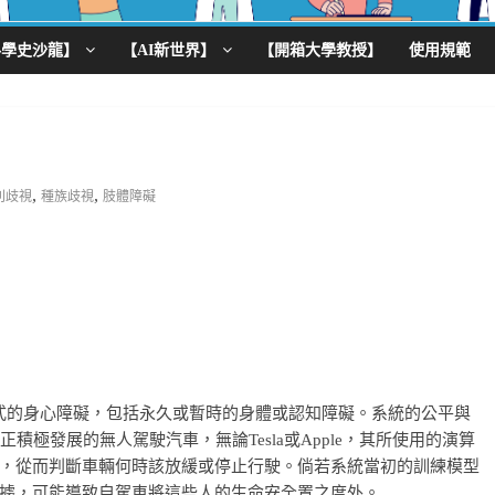
科學史沙龍】
【AI新世界】
【開箱大學教授】
使用規範
,
,
別歧視
種族歧視
肢體障礙
形式的身心障礙，包括永久或暫時的身體或認知障礙。系統的公平與
積極發展的無人駕駛汽車，無論Tesla或Apple，其所使用的演算
，從而判斷車輛何時該放緩或停止行駛。倘若系統當初的訓練模型
據，可能導致自駕車將這些人的生命安全置之度外。