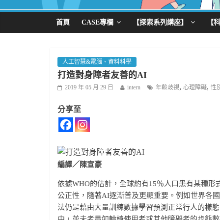
首頁
CASE專欄
【探索系列講座】
【
人工智慧&電腦、資料科學
打造對身障者友善的AI
,
,
2019 年 05 月 29 日
intern
年齡歧視
心理障礙
性
分享至
編譯／陳宣豪
依據WHO的估計，全球約有15％人口患有某種
公正性，隨著AI逐漸普及更顯重要。例如世界各國正
法仍是藉由大量訓練數據學習預測正常行人的樣態
中，並未考量如輪椅使用者或其他障礙者的步態數