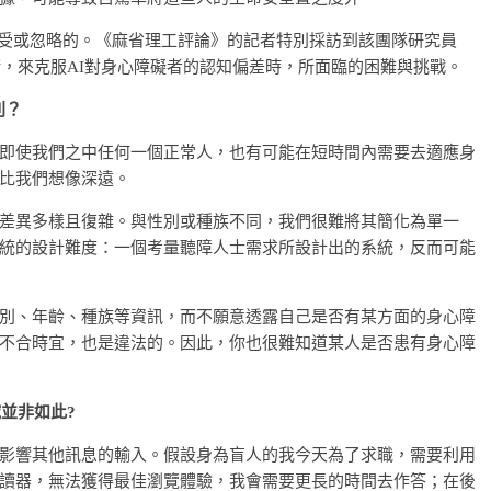
接受或忽略的。《麻省理工評論》的記者特別採訪到該團隊研究員
流程、技術，來克服AI對身心障礙者的認知偏差時，所面臨的困難與挑戰。
別？
即使我們之中任何一個正常人，也有可能在短時間內需要去適應身
比我們想像深遠。
差異多樣且復雜。與性別或種族不同，我們很難將其簡化為單一
統的設計難度：一個考量聽障人士需求所設計出的系統，反而可能
別、年齡、種族等資訊，而不願意透露自己是否有某方面的身心障
不合時宜，也是違法的。因此，你也很難知道某人是否患有身心障
並非如此?
影響其他訊息的輸入。假設身為盲人的我今天為了求職，需要利用
讀器，無法獲得最佳瀏覽體驗，我會需要更長的時間去作答；在後