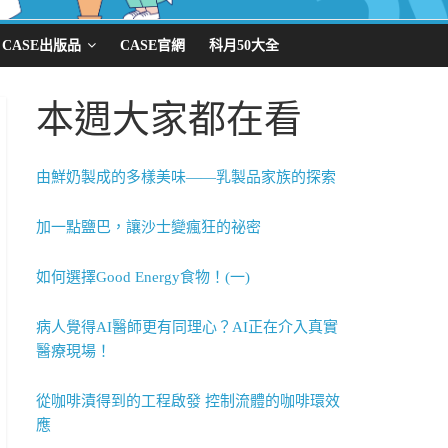
CASE出版品
CASE官網
科月50大全
本週大家都在看
由鮮奶製成的多樣美味——乳製品家族的探索
加一點鹽巴，讓沙士變瘋狂的祕密
如何選擇Good Energy食物！(一)
病人覺得AI醫師更有同理心？AI正在介入真實
醫療現場！
從咖啡漬得到的工程啟發 控制流體的咖啡環效
應