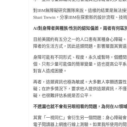
對IBM無障礙研究團隊來說，這樣的結果是無法
Shari Trewin，分享IBM在探索新的設計
AI對身障者與種族/性別的認知偏差，兩者有何區
目前美國約有五分之一的人口患有某種身心障礙。
障者的生活方式，因此這類問題，影響層面其實遠
身障可能有不同形式、程度，永久或暫時，個體間
個、只有少量可能值的簡單變量。這也提高公平系
對盲人造成困擾。
再者，這類資訊也極為敏感。大多數人寧願透露性
礙；在許多情況下，要求他人提供這類資訊，不僅
礙，也很難評估系統是否公平。
不透漏也就不會有另眼相看的問題，為何在AI領域
其實「一視同仁」會衍生另一個問題：身心障礙會
電子閱讀器上網進行線上測驗。如果我所使用的閱