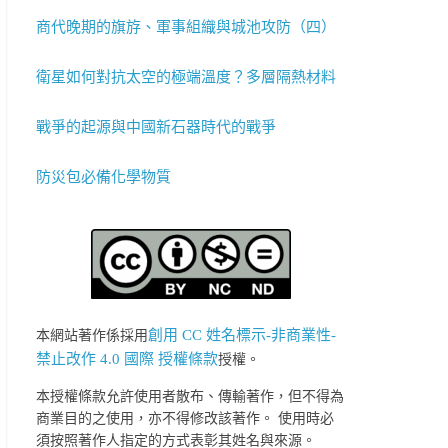
商代晚期的旗斿、軍事組織與城池攻防（四）
衛星如何對抗太空的極端溫度？多層隔熱材料
戰爭的起源與中國新石器時代的戰爭
防災包必備化學物質
創用 CC 姓名標示-非商業性-
本網站著作係採用
禁止改作 4.0 國際 授權條款
授權。
本授權條款允許使用者散布、傳輸著作，但不得為
商業目的之使用，亦不得修改該著作。 使用時必
須按照著作人指定的方式表彰其姓名與來源。