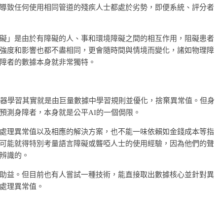
導致任何使用相同管道的殘疾人士都處於劣勢，即便系統、評分者
礙」是由於有障礙的人、事和環境障礙之間的相互作用，阻礙患者
強度和影響也都不盡相同，更會隨時間與情境而變化，諸如物理障
障者的數據本身就非常獨特。
機器學習其實就是由巨量數據中學習規則並優化，捨棄異常值。但身
預測身障者，本身就是公平AI的一個侷限。
處理異常值以及相應的解決方案，也不能一味依賴如金錢成本等指
可能就得特別考量語言障礙或聾啞人士的使用經驗，因為他們的聲
辨識的。
助益。但目前也有人嘗試一種技術，能直接取出數據核心並針對異
處理異常值。