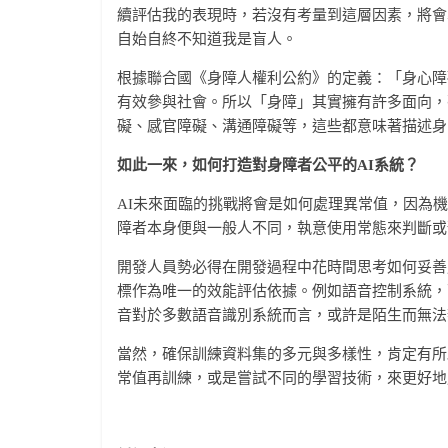
續評估我的表現時，若沒有考量到這層因素，將會
自始自終不知道我是盲人。
根據聯合國《身障人權利公約》的定義：「身心障
有效參與社會。所以「身障」其實擁有許多面向，
礙、感官障礙、溝通障礙等，這些都意味著描述身
如此一來，如何打造對身障者公平的AI系統？
AI未來面臨的挑戰將會是如何處理異常值，因為
障者本身便與一般人不同，執意使用常態來判斷或
開發人員勢必得在開發過程中花時間思考如何妥善
標作為唯一的效能評估依據。例如語音控制系統，
音對於多數語音識別系統而言，或許是陌生而無法
當然，確保訓練資料集的多元與多樣性，肯定有所
常值再訓練，或是嘗試不同的學習技術，來更好地