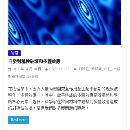
物理
自發對稱性破壞和多體效應
,
,
,
2017 年 04 月 18 日
CASE PRESS
對稱性
希格斯
磁性
自發
,
對稱性破壞
超導體
在物理學中，因為大量物體間交互作用產生超乎預期的現象被
稱作「多體效應」。其中，電子造成的多體效應是凝聚態科學
的核心元素。近日，科學家在霍爾材料中觀察到多體效應造成
的對稱性破壞，增進我們對多體問題的瞭解。
Read more