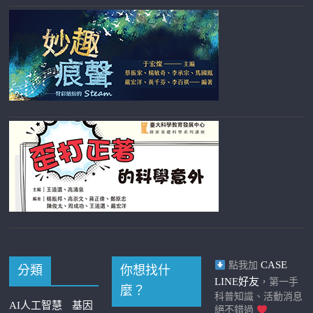
CASE
點我加
分類
你想找什
LINE好友
，第一手
麼？
科普知識、活動消息
AI人工智慧
基因
絕不錯過