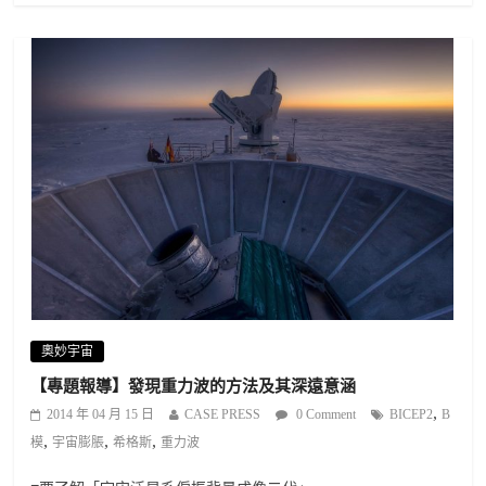
奧妙宇宙
【專題報導】發現重力波的方法及其深遠意涵
,
2014 年 04 月 15 日
CASE PRESS
0 Comment
BICEP2
B
,
,
,
模
宇宙膨脹
希格斯
重力波