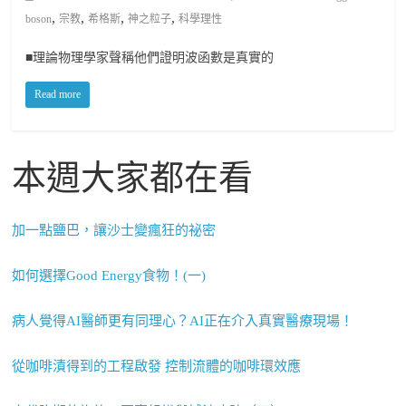
,
,
,
,
boson
宗教
希格斯
神之粒子
科學理性
■理論物理學家聲稱他們證明波函數是真實的
Read more
本週大家都在看
加一點鹽巴，讓沙士變瘋狂的祕密
如何選擇Good Energy食物！(一)
病人覺得AI醫師更有同理心？AI正在介入真實醫療現場！
從咖啡漬得到的工程啟發 控制流體的咖啡環效應