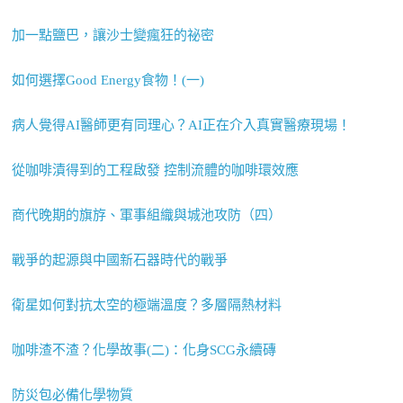
加一點鹽巴，讓沙士變瘋狂的祕密
如何選擇Good Energy食物！(一)
病人覺得AI醫師更有同理心？AI正在介入真實醫療現場！
從咖啡漬得到的工程啟發 控制流體的咖啡環效應
商代晚期的旗斿、軍事組織與城池攻防（四）
戰爭的起源與中國新石器時代的戰爭
衛星如何對抗太空的極端溫度？多層隔熱材料
咖啡渣不渣？化學故事(二)：化身SCG永續磚
防災包必備化學物質