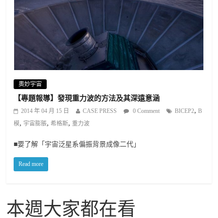
奧妙宇宙
【專題報導】發現重力波的方法及其深遠意涵
,
2014 年 04 月 15 日
CASE PRESS
0 Comment
BICEP2
B
,
,
,
模
宇宙膨脹
希格斯
重力波
■要了解「宇宙泛星系偏振背景成像二代」
Read more
本週大家都在看