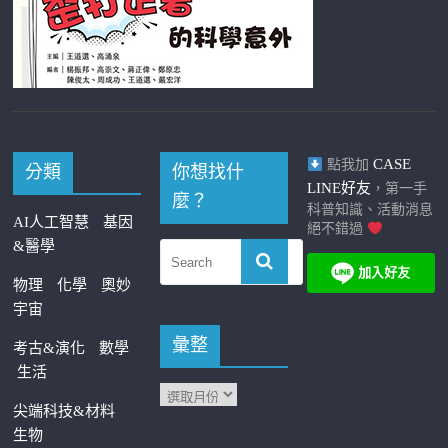
CASE
點我加
分類
你想找什
LINE好友
，第一手
麼？
科普知識、活動消息
AI人工智慧
基因
絕不錯過
&醫學
物理
化學
奧妙
宇宙
彙整
考古&演化
數學
生活
尖端科技&材料
生物