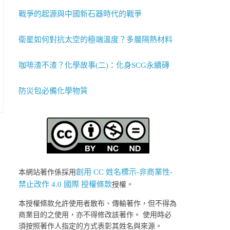
戰爭的起源與中國新石器時代的戰爭
衛星如何對抗太空的極端溫度？多層隔熱材料
咖啡渣不渣？化學故事(二)：化身SCG永續磚
防災包必備化學物質
創用 CC 姓名標示-非商業性-
本網站著作係採用
禁止改作 4.0 國際 授權條款
授權。
本授權條款允許使用者散布、傳輸著作，但不得為
商業目的之使用，亦不得修改該著作。 使用時必
須按照著作人指定的方式表彰其姓名與來源。