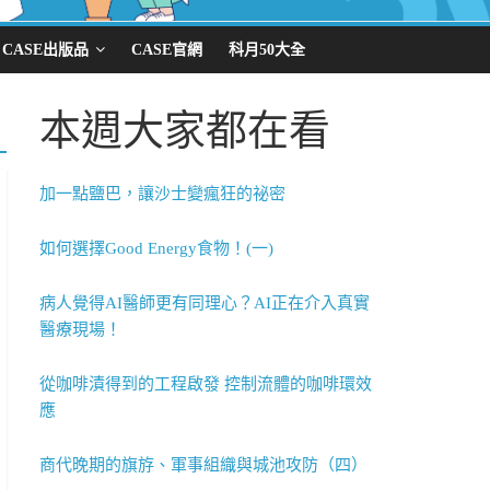
CASE出版品
CASE官網
科月50大全
本週大家都在看
加一點鹽巴，讓沙士變瘋狂的祕密
如何選擇Good Energy食物！(一)
病人覺得AI醫師更有同理心？AI正在介入真實
醫療現場！
從咖啡漬得到的工程啟發 控制流體的咖啡環效
應
商代晚期的旗斿、軍事組織與城池攻防（四）