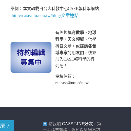
舉例：本文轉載自台大科教中心CASE報科學網站
http://case.ntu.edu.tw/blog/文章連結
有興趣撰寫
數學、地球
科學、天文領域
、化學
科普文章，或
採訪各領
域專家
的朋友們，快來
加入CASE報科學的行
列吧！
投稿信箱：
ntucase@ntu.edu.tw
CASE LINE好友
點我加
，第
麼？
一手科普知識、活動消息絕不錯