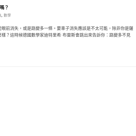
嗎？
,
論
數學
從眼前消失，或是路變多一條。要車子消失應該是不太可能，除非你是薩
麼樣？這時候德國數學家迪特里希·布雷斯會跳出來告訴你：路變多不見