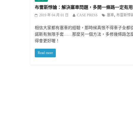
布雷斯悖論：解決塞車問題，多開一條路一定有用
,
2019 年 04 月 01 日
CASE PRESS
塞車
布雷斯悖
相信大家都有塞車的經驗，那時候真恨不得車子全都
諾斯有無限手套……那麼另一個方法，多修幾條路怎
得會更好喔！
Read more