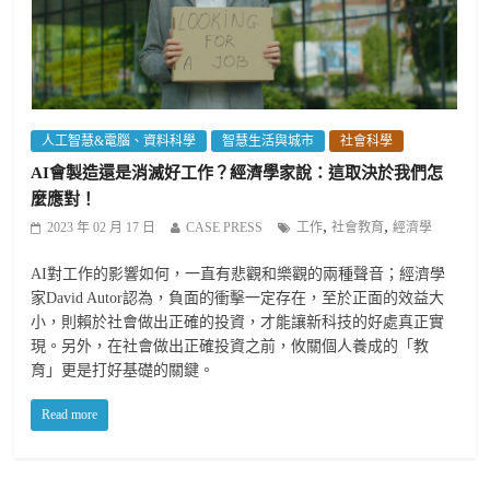
人工智慧&電腦、資料科學
智慧生活與城市
社會科學
AI會製造還是消滅好工作？經濟學家說：這取決於我們怎
麼應對！
,
,
2023 年 02 月 17 日
CASE PRESS
工作
社會教育
經濟學
AI對工作的影響如何，一直有悲觀和樂觀的兩種聲音；經濟學
家David Autor認為，負面的衝擊一定存在，至於正面的效益大
小，則賴於社會做出正確的投資，才能讓新科技的好處真正實
現。另外，在社會做出正確投資之前，攸關個人養成的「教
育」更是打好基礎的關鍵。
Read more