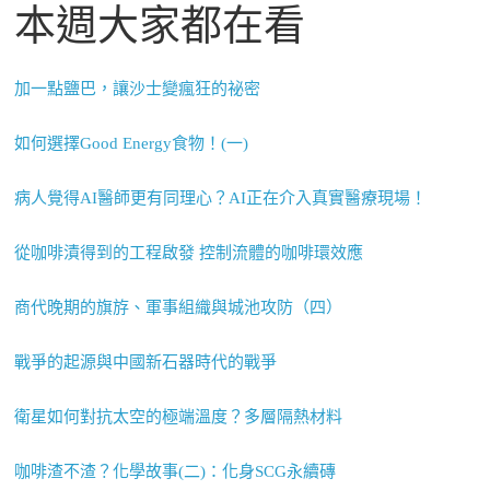
本週大家都在看
加一點鹽巴，讓沙士變瘋狂的祕密
如何選擇Good Energy食物！(一)
病人覺得AI醫師更有同理心？AI正在介入真實醫療現場！
從咖啡漬得到的工程啟發 控制流體的咖啡環效應
商代晚期的旗斿、軍事組織與城池攻防（四）
戰爭的起源與中國新石器時代的戰爭
衛星如何對抗太空的極端溫度？多層隔熱材料
咖啡渣不渣？化學故事(二)：化身SCG永續磚