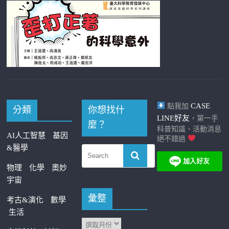
CASE
點我加
分類
你想找什
LINE好友
，第一手
麼？
科普知識、活動消息
AI人工智慧
基因
絕不錯過
&醫學
物理
化學
奧妙
宇宙
彙整
考古&演化
數學
生活