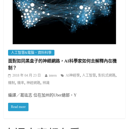
人工智慧&電腦、資料科學
面對如同黑盒子的神經網路，AI科學家如何去解釋內在機
制？
,
,
,
2018 年 04 月 23 日
intern
AI神經學
人工智慧
對抗式網路
,
,
,
機制
機率
神經網路
辨識
編譯／葛竑志 位在加州的Uber總部，Y
Read more