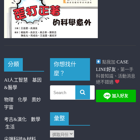
CASE
點我加
分類
你想找什
LINE好友
，第一手
麼？
科普知識、活動消息
AI人工智慧
基因
絕不錯過
&醫學
物理
化學
奧妙
宇宙
彙整
考古&演化
數學
生活
尖端科技&材料