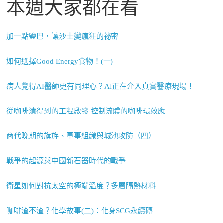
本週大家都在看
加一點鹽巴，讓沙士變瘋狂的祕密
如何選擇Good Energy食物！(一)
病人覺得AI醫師更有同理心？AI正在介入真實醫療現場！
從咖啡漬得到的工程啟發 控制流體的咖啡環效應
商代晚期的旗斿、軍事組織與城池攻防（四）
戰爭的起源與中國新石器時代的戰爭
衛星如何對抗太空的極端溫度？多層隔熱材料
咖啡渣不渣？化學故事(二)：化身SCG永續磚