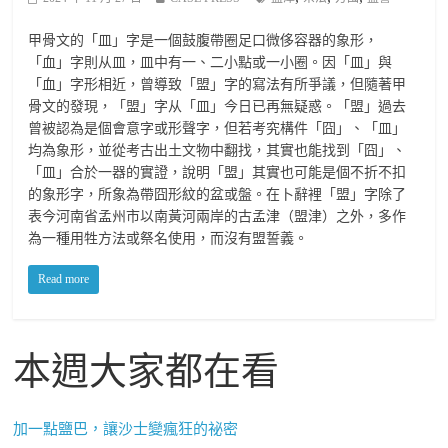
甲骨文的「皿」字是一個鼓腹帶圈足口微侈容器的象形，
「血」字則从皿，皿中有一、二小點或一小圈。因「皿」與
「血」字形相近，曾導致「盟」字的寫法有所爭議，但隨著甲
骨文的發現，「盟」字从「皿」今日已再無疑惑。「盟」過去
曾被認為是個會意字或形聲字，但若考究構件「囧」、「皿」
均為象形，並從考古出土文物中翻找，其實也能找到「囧」、
「皿」合於一器的實證，說明「盟」其實也可能是個不折不扣
的象形字，所象為帶囧形紋的盆或盤。在卜辭裡「盟」字除了
表今河南省孟州市以南黃河兩岸的古孟津（盟津）之外，多作
為一種用牲方法或祭名使用，而沒有盟誓義。
Read more
本週大家都在看
加一點鹽巴，讓沙士變瘋狂的祕密