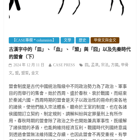
【CASE專欄 * columnists】
文學
歷史
甲骨文與金文
古漢字中的「皿」、「血」、「盟」與「囧」以及先秦時代
的盟會（下）
,
,
,
,
2024 年 12 月 11 日
CASE PRESS
囧
孟津
宗法
方國
甲骨
,
,
,
文
盟
盟誓
金文
盟會制度是古代中國統治階級中不同政治勢力為了政治、軍事
目的而舉行的集會，始於西周、盛於春秋、衰於戰國，而結束
於秦滅六國。西周時期的盟會是天子以政治性的冊命約束各地
的諸侯，使他們融入宗法體系，聽命於王室的制度，也在各諸
侯國間訂立契約、制定規則、調解糾紛與定罪量刑上有所作
用。春秋時期的盟會除了政治之外也開始兼具軍事性，既緩解
了諸侯間的矛盾，也能夠維持經濟互利。戰國時代列國終意識
到透過會盟無法維持國之存續，也因此盟會不再受重視。有學