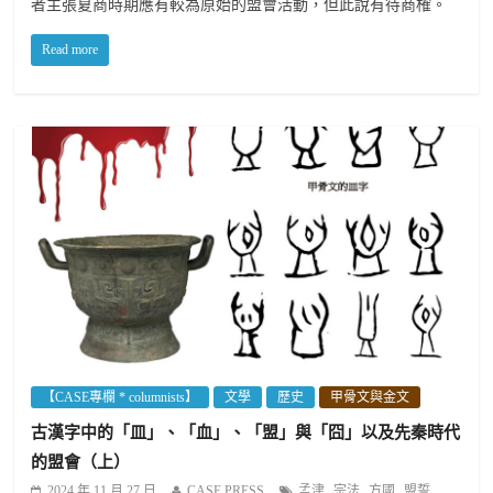
者主張夏商時期應有較為原始的盟會活動，但此說有待商榷。
Read more
【CASE專欄 * columnists】
文學
歷史
甲骨文與金文
古漢字中的「皿」、「血」、「盟」與「囧」以及先秦時代
的盟會（上）
,
,
,
2024 年 11 月 27 日
CASE PRESS
孟津
宗法
方國
盟誓