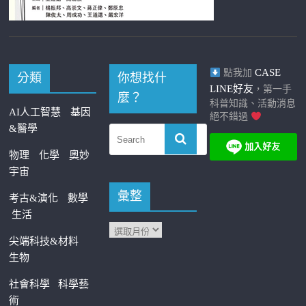
CASE
點我加
分類
你想找什
LINE好友
，第一手
麼？
科普知識、活動消息
AI人工智慧
基因
絕不錯過
&醫學
物理
化學
奧妙
宇宙
彙整
考古&演化
數學
生活
尖端科技&材料
生物
社會科學
科學藝
術