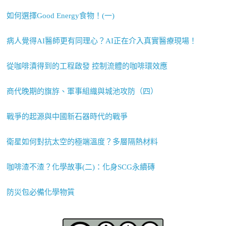
如何選擇Good Energy食物！(一)
病人覺得AI醫師更有同理心？AI正在介入真實醫療現場！
從咖啡漬得到的工程啟發 控制流體的咖啡環效應
商代晚期的旗斿、軍事組織與城池攻防（四）
戰爭的起源與中國新石器時代的戰爭
衛星如何對抗太空的極端溫度？多層隔熱材料
咖啡渣不渣？化學故事(二)：化身SCG永續磚
防災包必備化學物質