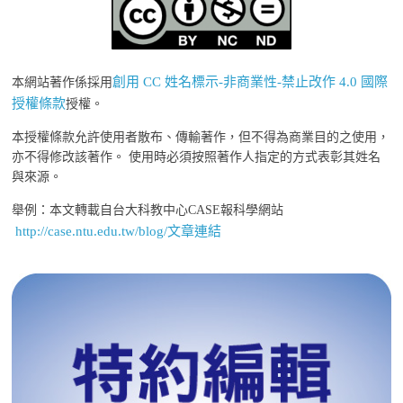
創用 CC 姓名標示-非商業性-禁止改作 4.0 國際
本網站著作係採用
授權條款
授權。
本授權條款允許使用者散布、傳輸著作，但不得為商業目的之使用，
亦不得修改該著作。 使用時必須按照著作人指定的方式表彰其姓名
與來源。
舉例：本文轉載自台大科教中心CASE報科學網站
http://case.ntu.edu.tw/blog/文章連結