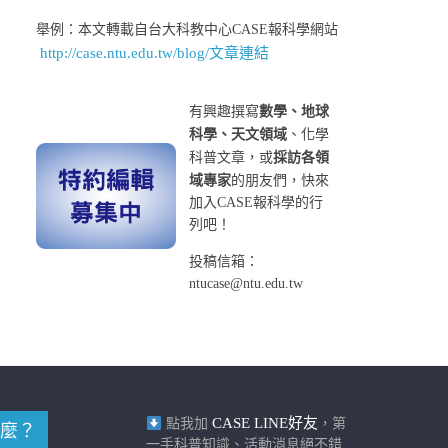
舉例：本文轉載自台大科教中心CASE報科學網站
http://case.ntu.edu.tw/blog/文章連結
有興趣撰寫
數學、地球
科學、天文領域
、化學
科普文章，或
採訪各領
域專家
的朋友們，快來
加入CASE報科學的行
列吧！
投稿信箱：
ntucase@ntu.edu.tw
CASE LINE好友
點我加
，第
麼？
一手科普知識、活動消息絕不錯