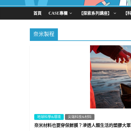
首頁
CASE專欄
【探索系列講座】
【
奈米製程
地球科學&環境
尖端科技&材料
奈米材料也要穿保鮮膜？滲透人類生活的塑膠大軍