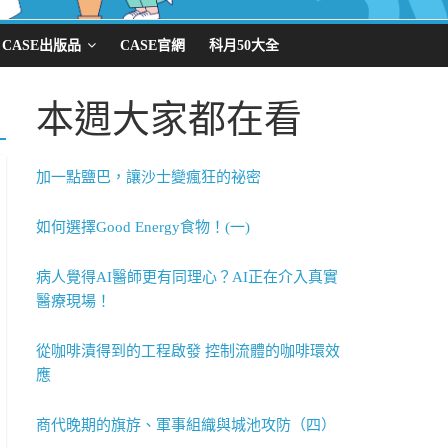
CASE出版品
CASE官網
科月50大全
本週大家都在看
加一點鹽巴，讓沙士變瘋狂的祕密
如何選擇Good Energy食物！(一)
病人覺得AI醫師更有同理心？AI正在介入真實
醫療現場！
從咖啡漬得到的工程啟發 控制流體的咖啡環效
應
商代晚期的旗斿、軍事組織與城池攻防（四）