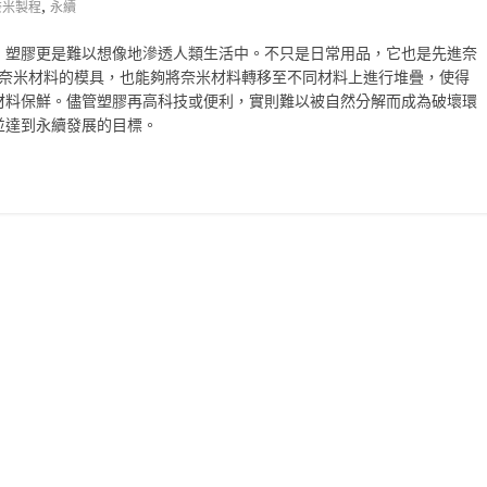
,
奈米製程
永續
，塑膠更是難以想像地滲透人類生活中。不只是日常用品，它也是先進奈
成為奈米材料的模具，也能夠將奈米材料轉移至不同材料上進行堆疊，使得
材料保鮮。儘管塑膠再高科技或便利，實則難以被自然分解而成為破壞環
並達到永續發展的目標。