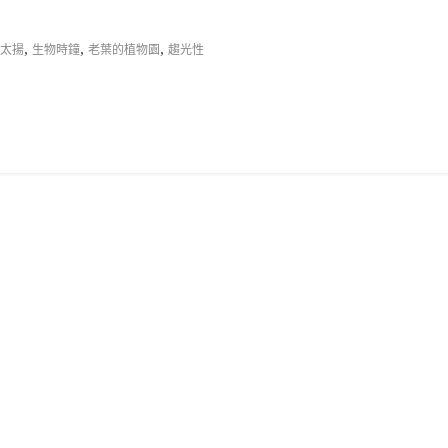
,
,
,
太揚
生物時鐘
老葉的植物園
趨光性