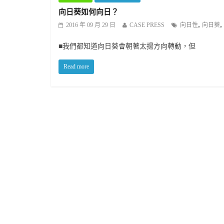
向日葵如何向日？
,
,
2016 年 09 月 29 日
CASE PRESS
向日性
向日葵
■我們都知道向日葵會朝著太揚方向轉動，但
Read more