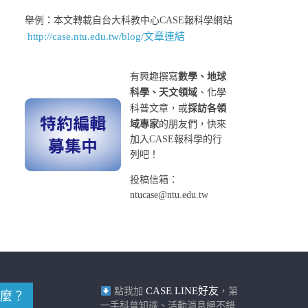
舉例：本文轉載自台大科教中心CASE報科學網站
http://case.ntu.edu.tw/blog/文章連結
有興趣撰寫
數學、地球
科學、天文領域
、化學
科普文章，或
採訪各領
域專家
的朋友們，快來
加入CASE報科學的行
列吧！
投稿信箱：
ntucase@ntu.edu.tw
CASE LINE好友
點我加
，第
麼？
一手科普知識、活動消息絕不錯