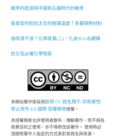
戰爭的起源與中國新石器時代的戰爭
衛星如何對抗太空的極端溫度？多層隔熱材料
咖啡渣不渣？化學故事(二)：化身SCG永續磚
防災包必備化學物質
創用 CC 姓名標示-非商業性-
本網站著作係採用
禁止改作 4.0 國際 授權條款
授權。
本授權條款允許使用者散布、傳輸著作，但不得為
商業目的之使用，亦不得修改該著作。 使用時必
須按照著作人指定的方式表彰其姓名與來源。