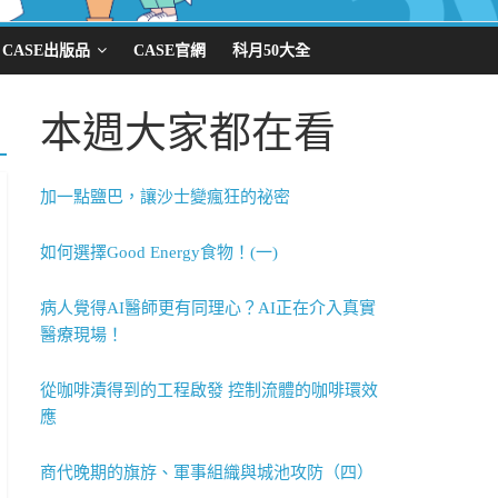
CASE出版品
CASE官網
科月50大全
本週大家都在看
加一點鹽巴，讓沙士變瘋狂的祕密
如何選擇Good Energy食物！(一)
病人覺得AI醫師更有同理心？AI正在介入真實
醫療現場！
從咖啡漬得到的工程啟發 控制流體的咖啡環效
應
商代晚期的旗斿、軍事組織與城池攻防（四）