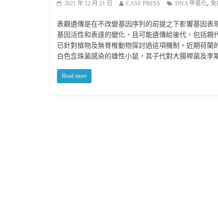
,
2021 年 12 月 21 日
CASE PRESS
DNA 甲基化
免
表觀遺傳是在不改變基因序列的前提之下影響基因表現，
基因活性和表達的變化，且可能遺傳給後代，包括親
已針對植物及無脊椎動物探討過這項機制。近期荷蘭
白色念珠菌感染的雄性小鼠，其子代對大腸桿菌及李
Read more