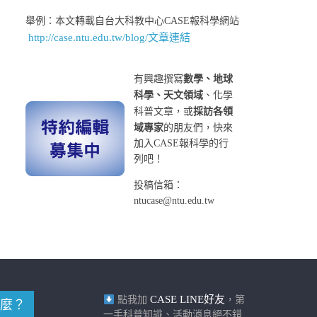
舉例：本文轉載自台大科教中心CASE報科學網站
http://case.ntu.edu.tw/blog/文章連結
有興趣撰寫
數學、地球
科學、天文領域
、化學
科普文章，或
採訪各領
域專家
的朋友們，快來
加入CASE報科學的行
列吧！
投稿信箱：
ntucase@ntu.edu.tw
CASE LINE好友
點我加
，第
麼？
一手科普知識、活動消息絕不錯