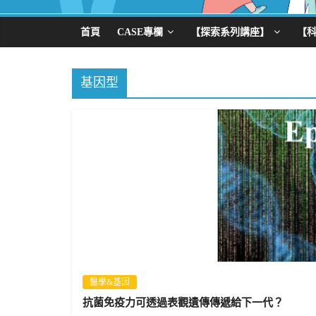
首頁
CASE專欄
【探索系列講座】
【
基因型
醫學&基因
抗菌免疫力可透過表觀遺傳傳遞給下一代？