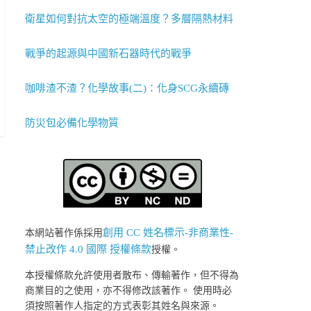
衛星如何對抗太空的極端溫度？多層隔熱材料
戰爭的起源與中國新石器時代的戰爭
咖啡渣不渣？化學故事(二)：化身SCG永續磚
防災包必備化學物質
創用 CC 姓名標示-非商業性-
本網站著作係採用
禁止改作 4.0 國際 授權條款
授權。
本授權條款允許使用者散布、傳輸著作，但不得為
商業目的之使用，亦不得修改該著作。 使用時必
須按照著作人指定的方式表彰其姓名與來源。