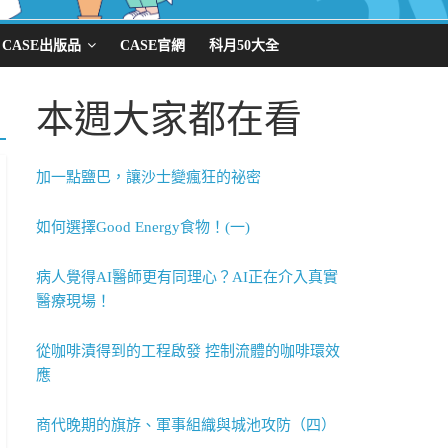
CASE出版品
CASE官網
科月50大全
本週大家都在看
加一點鹽巴，讓沙士變瘋狂的祕密
如何選擇Good Energy食物！(一)
病人覺得AI醫師更有同理心？AI正在介入真實
醫療現場！
從咖啡漬得到的工程啟發 控制流體的咖啡環效
應
商代晚期的旗斿、軍事組織與城池攻防（四）