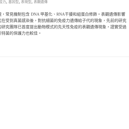
,
,
,
疫力
基因型
表現型
表觀遺傳
常見機制包含 DNA 甲基化、RNA干擾和組蛋白修飾。表觀遺傳影響
代在受到真菌感染後，對抗細菌的免疫力遺傳給子代的現象，先前的研究
的研究團隊已首度提出動物模式的先天性免疫的表觀遺傳現象，證實受過
斯特菌的保護力也較佳。