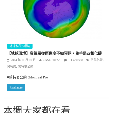
地球科學&環境
【地球環境】臭氧層復原進度不如預期，兇手是四氯化碳
,
2014 年 11 月 10 日
CASE PRESS
0 Comment
四氯化碳
,
臭氧層
蒙特婁公約
■蒙特婁公約 (Montreal Pro
Read more
本週大家都在看