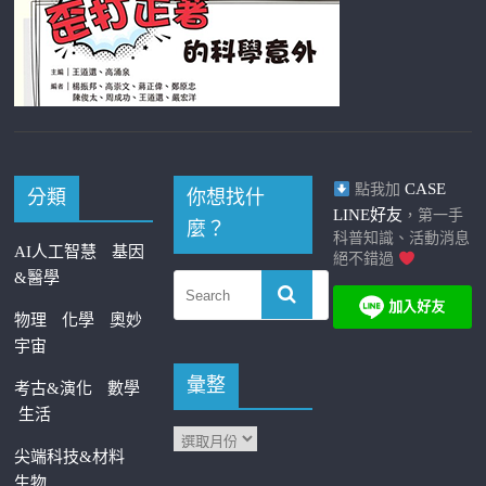
CASE
點我加
分類
你想找什
LINE好友
，第一手
麼？
科普知識、活動消息
AI人工智慧
基因
絕不錯過
&醫學
物理
化學
奧妙
宇宙
彙整
考古&演化
數學
生活
尖端科技&材料
生物