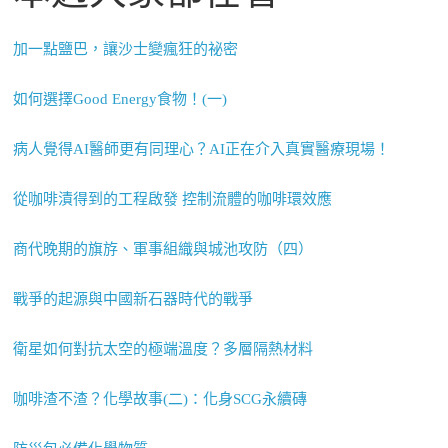
加一點鹽巴，讓沙士變瘋狂的祕密
如何選擇Good Energy食物！(一)
病人覺得AI醫師更有同理心？AI正在介入真實醫療現場！
從咖啡漬得到的工程啟發 控制流體的咖啡環效應
商代晚期的旗斿、軍事組織與城池攻防（四）
戰爭的起源與中國新石器時代的戰爭
衛星如何對抗太空的極端溫度？多層隔熱材料
咖啡渣不渣？化學故事(二)：化身SCG永續磚