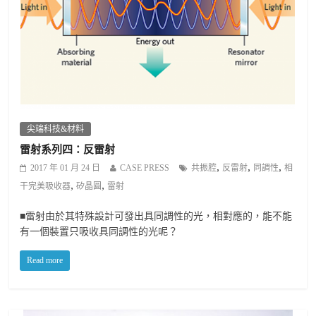
尖端科技&材料
雷射系列四：反雷射
,
,
,
2017 年 01 月 24 日
CASE PRESS
共振腔
反雷射
同調性
相
,
,
干完美吸收器
矽晶圓
雷射
■雷射由於其特殊設計可發出具同調性的光，相對應的，能不能
有一個裝置只吸收具同調性的光呢？
Read more