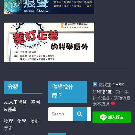
CASE
點我加
分類
你想找什
LINE好友
，第一手
麼？
科普知識、活動消息
AI人工智慧
基因
絕不錯過
&醫學
物理
化學
奧妙
宇宙