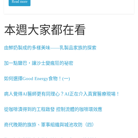
Read more
本週大家都在看
由鮮奶製成的多樣美味——乳製品家族的探索
加一點鹽巴，讓沙士變瘋狂的祕密
如何選擇Good Energy食物！(一)
病人覺得AI醫師更有同理心？AI正在介入真實醫療現場！
從咖啡漬得到的工程啟發 控制流體的咖啡環效應
商代晚期的旗斿、軍事組織與城池攻防（四）