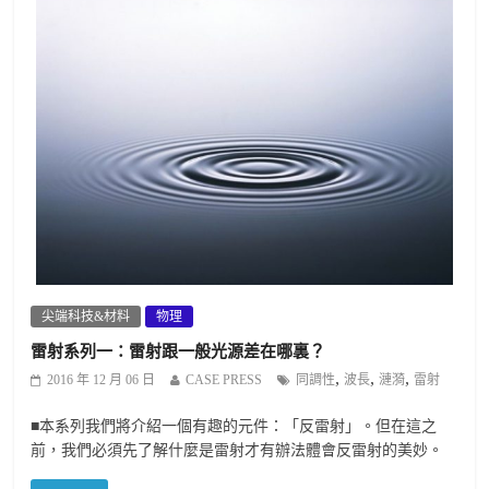
尖端科技&材料
物理
雷射系列一：雷射跟一般光源差在哪裏？
,
,
,
2016 年 12 月 06 日
CASE PRESS
同調性
波長
漣漪
雷射
■本系列我們將介紹一個有趣的元件：「反雷射」。但在這之
前，我們必須先了解什麼是雷射才有辦法體會反雷射的美妙。