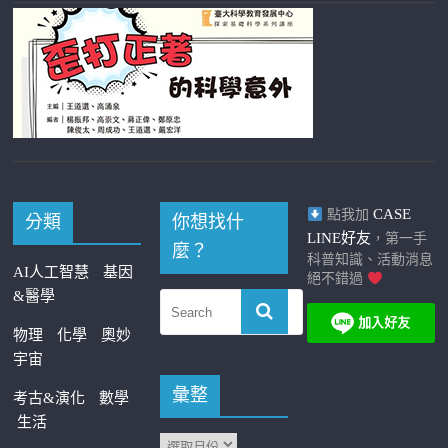
CASE
點我加
分類
你想找什
LINE好友
，第一手
麼？
科普知識、活動消息
AI人工智慧
基因
絕不錯過
&醫學
物理
化學
奧妙
宇宙
彙整
考古&演化
數學
生活