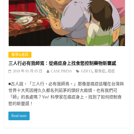
醫學&基因
三人行必有我師焉：從癌症身上找食慾控制藥物新靈感
,
,
2018 年 01 月 05 日
CASE PRESS
GDF15
厭食症
癌症
■古人說，「三人行，必有我師焉。」那像是癌症這種在台灣與
世界十大死因裡久久都名列前茅的頭好大麻煩，也有我們可
「師」的長處嗎？Yes! 科學家在癌症身上，找到了如何控制食
慾的新靈感！
Read more