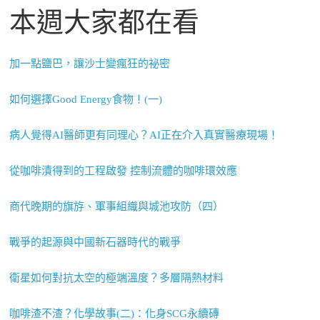
本週大家都在看
加一點鹽巴，讓沙士變瘋狂的祕密
如何選擇Good Energy食物！(一)
病人覺得AI醫師更有同理心？AI正在介入真實醫療現場！
從咖啡漬得到的工程啟發 控制流體的咖啡環效應
商代晚期的旗斿、軍事組織與城池攻防（四）
戰爭的起源與中國新石器時代的戰爭
衛星如何對抗太空的極端溫度？多層隔熱材料
咖啡渣不渣？化學故事(二)：化身SCG永續磚