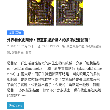
編輯精選
外表看似史萊姆，智慧卻過於常人的多頭絨泡黏菌！
,
2022 年 07 月 22 日
CASE PRESS
原生質體黏菌
多頭絨泡黏
,
,
菌
運輸科學
黏菌
黏菌是一群生活習性相似的原生生物的統稱，分為「細胞性黏
菌（cellular slime mold）」和「原生質體黏菌（plasmodial slime
mold）」兩大類。而原生質體黏菌平時是一團肉眼可見的多核
細胞質，會到處爬動尋找食物，到了要繁殖時會長出頂端有孢
子囊的子實體，並散發出孢子。今天的主角就是一種原生質體
黏菌──多頭絨泡黏菌，他們不只會走迷宮，還有找出最短距離
的超能力⋯⋯
Read more