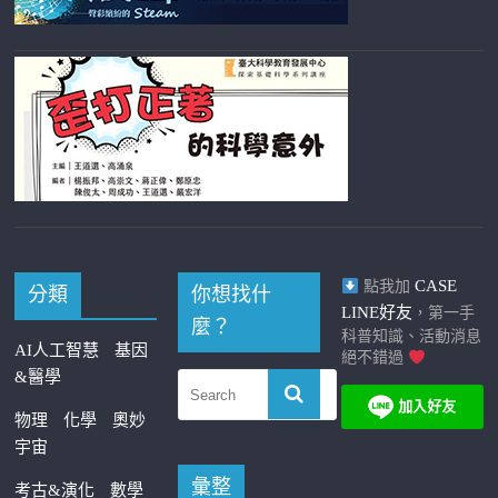
CASE
點我加
分類
你想找什
LINE好友
，第一手
麼？
科普知識、活動消息
AI人工智慧
基因
絕不錯過
&醫學
物理
化學
奧妙
宇宙
彙整
考古&演化
數學