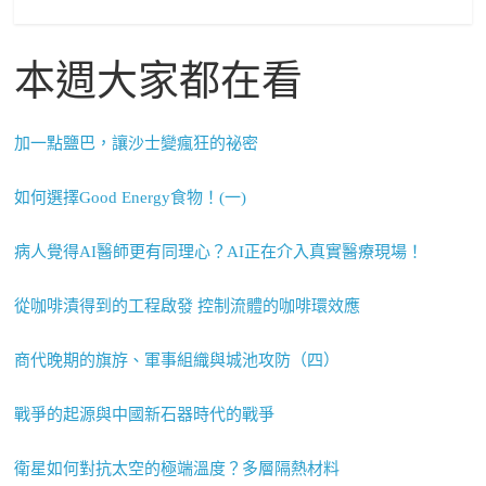
本週大家都在看
加一點鹽巴，讓沙士變瘋狂的祕密
如何選擇Good Energy食物！(一)
病人覺得AI醫師更有同理心？AI正在介入真實醫療現場！
從咖啡漬得到的工程啟發 控制流體的咖啡環效應
商代晚期的旗斿、軍事組織與城池攻防（四）
戰爭的起源與中國新石器時代的戰爭
衛星如何對抗太空的極端溫度？多層隔熱材料