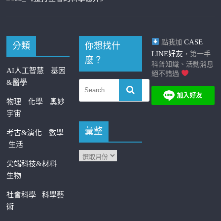
CASE
點我加
分類
你想找什
LINE好友
，第一手
麼？
科普知識、活動消息
AI人工智慧
基因
絕不錯過
&醫學
物理
化學
奧妙
宇宙
彙整
考古&演化
數學
生活
尖端科技&材料
生物
社會科學
科學藝
術