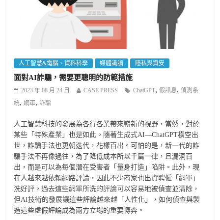
人工智慧&電腦、資料科學
媒體識讀
隱私與資安
面對AI詐騙，需要更聰明的防範措施
,
,
2023 年 08 月 24 日
CASE PRESS
ChatGPT
假訊息
偵測系
,
,
統
網軍
詐騙
人工智慧科技的發展為各行各業帶來嶄新的視野，當然，對於
某些「特殊產業」也是如此。隨著生成式AI—ChatGPT橫空出
世，詐騙手法也更朝迭代，花樣百出。可怕的是，新一代的詐
騙手法不再像過往，為了降低成本所以千篇一律，且漏洞百
出，而是可以為每個潛在受害者「量身打造」陷阱。此外，現
在人越來越依賴網路評論，因此不少商家也出資聘僱「網軍」
洗好評。過去這些網軍所洗的評論可以容易地被偵查並清除，
但AI技術的發展讓這些評論越來越「人性化」，如何偵查與製
造這些虛假評論成為兩方立場的重要博弈。