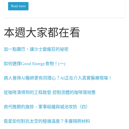
Read more
本週大家都在看
加一點鹽巴，讓沙士變瘋狂的祕密
如何選擇Good Energy食物！(一)
病人覺得AI醫師更有同理心？AI正在介入真實醫療現場！
從咖啡漬得到的工程啟發 控制流體的咖啡環效應
商代晚期的旗斿、軍事組織與城池攻防（四）
衛星如何對抗太空的極端溫度？多層隔熱材料