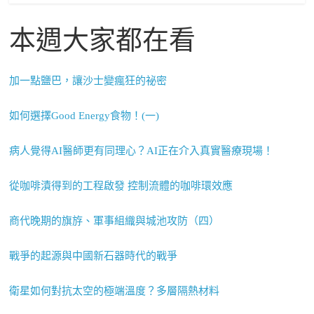
本週大家都在看
加一點鹽巴，讓沙士變瘋狂的祕密
如何選擇Good Energy食物！(一)
病人覺得AI醫師更有同理心？AI正在介入真實醫療現場！
從咖啡漬得到的工程啟發 控制流體的咖啡環效應
商代晚期的旗斿、軍事組織與城池攻防（四）
戰爭的起源與中國新石器時代的戰爭
衛星如何對抗太空的極端溫度？多層隔熱材料