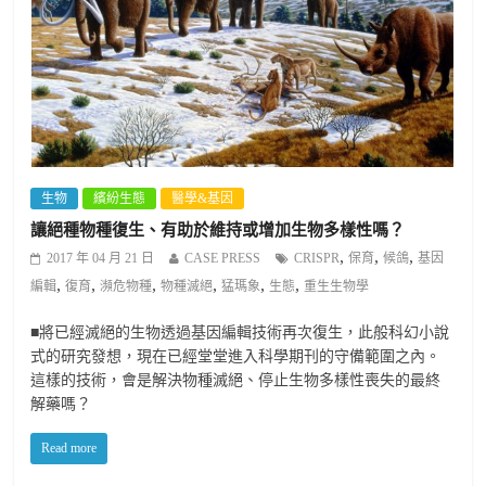
生物
繽紛生態
醫學&基因
讓絕種物種復生、有助於維持或增加生物多樣性嗎？
,
,
,
2017 年 04 月 21 日
CASE PRESS
CRISPR
保育
候鴿
基因
,
,
,
,
,
,
編輯
復育
瀕危物種
物種滅絕
猛瑪象
生態
重生生物學
■將已經滅絕的生物透過基因編輯技術再次復生，此般科幻小說
式的研究發想，現在已經堂堂進入科學期刊的守備範圍之內。
這樣的技術，會是解決物種滅絕、停止生物多樣性喪失的最終
解藥嗎？
Read more