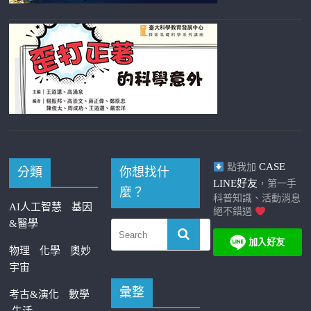
CASE
點我加
分類
你想找什
LINE好友
，第一手
麼？
科普知識、活動消息
AI人工智慧
基因
絕不錯過
&醫學
物理
化學
奧妙
宇宙
彙整
考古&演化
數學