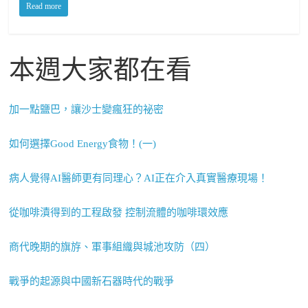
Read more
本週大家都在看
加一點鹽巴，讓沙士變瘋狂的祕密
如何選擇Good Energy食物！(一)
病人覺得AI醫師更有同理心？AI正在介入真實醫療現場！
從咖啡漬得到的工程啟發 控制流體的咖啡環效應
商代晚期的旗斿、軍事組織與城池攻防（四）
戰爭的起源與中國新石器時代的戰爭