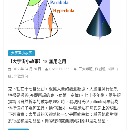
大宇宙小故事
【大宇宙小故事】18 無用之用
,
,
2017 年 04 月 26 日
CASE PRESS
三大難題
作圖題
圓錐曲
,
線
非歐幾何
克卜勒在十七世紀初，根據大量的觀測數據，大膽推測行星軌
道都是橢圓(亦即所謂的克卜勒第一定律)。七十多年後，當牛頓
撰寫《自然哲學的數學原理》時，發現阿氏(Apollonius)早就為
他準備好了幾何工具。換句話說，牛頓是站在阿氏肩上證明出
下列事實：太陽系的天體軌道一定是圓錐曲線；橢圓軌道對應
於行星和週期彗星，拋物線和雙曲線則對應非週期彗星。