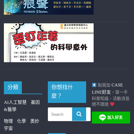
CASE
點我加
分類
你想找什
LINE好友
，第一手
麼？
科普知識、活動消息
AI人工智慧
基因
絕不錯過
&醫學
物理
化學
奧妙
宇宙