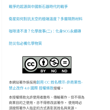
戰爭的起源與中國新石器時代的戰爭
衛星如何對抗太空的極端溫度？多層隔熱材料
咖啡渣不渣？化學故事(二)：化身SCG永續磚
防災包必備化學物質
創用 CC 姓名標示-非商業性-
本網站著作係採用
禁止改作 4.0 國際 授權條款
授權。
本授權條款允許使用者散布、傳輸著作，但不得為
商業目的之使用，亦不得修改該著作。 使用時必
須按照著作人指定的方式表彰其姓名與來源。