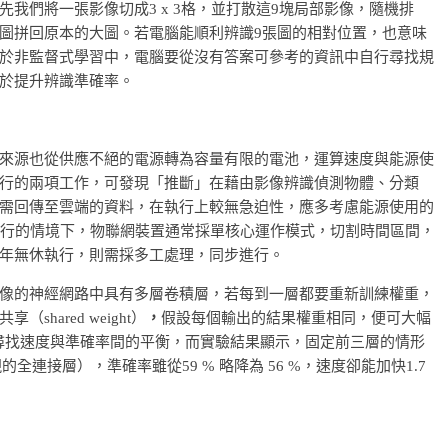
我們將一張影像切成3 x 3格，並打散這9塊局部影像，隨機排
圖拼回原本的大圖。若電腦能順利辨識9張圖的相對位置，也意味
於非監督式學習中，電腦要從沒有答案可參考的資訊中自行尋找規
於提升辨識準確率。
來源也從供應不絕的電源轉為容量有限的電池，運算速度與能源使
行的兩項工作，可發現「推斷」在藉由影像辨識偵測物體、分類
需回傳至雲端的資料，在執行上較無急迫性，應多考慮能源使用的
運行的情境下，物聯網裝置通常採單核心運作模式，切割時間區間，
年無休執行，則需採多工處理，同步進行。
像的神經網路中具有多層卷積層，若每到一層都要重新訓練權重，
ared weight）
，
假設每個輸出的結果權重相同，便可大幅
便是尋找速度與準確率間的平衡，而實驗結果顯示，固定前三層的情形
的全連接層），準確率雖從59 % 略降為 56 %，速度卻能加快1.7