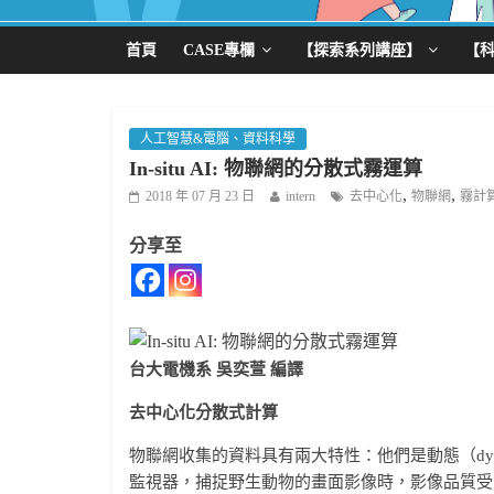
首頁
CASE專欄
【探索系列講座】
【
人工智慧&電腦、資料科學
In-situ AI: 物聯網的分散式霧運算
,
,
2018 年 07 月 23 日
intern
去中心化
物聯網
霧計
分享至
台大電機系 吳奕萱 編譯
去中心化分散式計算
物聯網收集的資料具有兩大特性：他們是動態（dyna
監視器，捕捉野生動物的畫面影像時，影像品質受