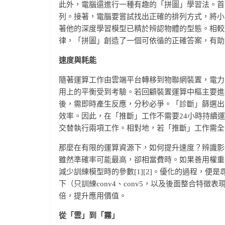
此外，電腦還進行一種有趣的「拼圖」學習法。首先
列。接著，電腦要嘗試找出正確的排列方式，將小
著他的深度學習模型已精於辨認物體的型態。相較
律，「拼圖」創造了一個可依循的正確答案，有助
速度與耗能
隨著運算工作由雲端平台轉移到物聯網裝置，電力
用上的平衡受到考驗。若回顧裝置運算中樞主要進
後，需即時產生反應，分秒必爭。「診斷」篩選出
效率。因此，在「推斷」工作不需要24小時持續
交替執行兩項工作。相對地，若「推斷」工作需全
那麼在有限的運算資源下，如何提升速度？辨識影
雖然準確率可能最高，卻相當費時。如果善用權重共享（sh
減少訓練模型時的參數[1][2]。優化的過程，
下（只訓練conv4、conv5，以及後面整合特徵表現
倍，提升應用價值。
從「雲」到「霧」