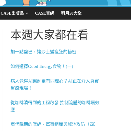
CASE出版品
CASE官網
科月50大全
本週大家都在看
加一點鹽巴，讓沙士變瘋狂的祕密
如何選擇Good Energy食物！(一)
病人覺得AI醫師更有同理心？AI正在介入真實
醫療現場！
從咖啡漬得到的工程啟發 控制流體的咖啡環效
應
商代晚期的旗斿、軍事組織與城池攻防（四）