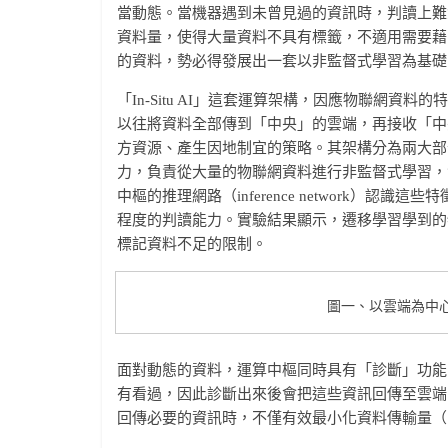
當動態。當機器遇到未曾見過的資訊時，判讀上難
資料量，使得大量資料不具有標籤，不適用需要藉
的資料，勢必得發展出一套以非監督式學習為基礎
「In-Situ AI」這套運算架構，因應物聯網
以往將資料全部傳到「中央」的雲端，再接收「中央」
方資源、產生因地制宜的策略。其架構分為兩大部
力，負責從大量的物聯網資料進行非監督式學習，汲取重要
中樞的推理網路（inference network）
程度的判讀能力。實驗結果顯示，遷移學習學到的特
標記資料不足的限制。
圖一、以雲端為中心(a
面對動態的資料，運算中樞同時具有「診斷」功能
有看過，因此診斷出來後會把這些資訊回傳至雲端
回傳必要的資訊時，不僅有效最小化資料傳輸量（降低