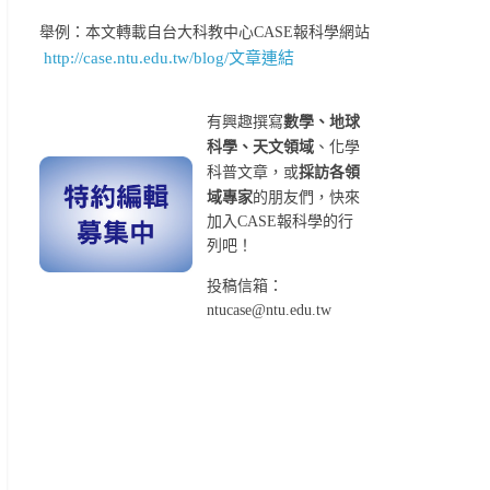
舉例：本文轉載自台大科教中心CASE報科學網站
http://case.ntu.edu.tw/blog/文章連結
有興趣撰寫
數學、地球
科學、天文領域
、化學
科普文章，或
採訪各領
域專家
的朋友們，快來
加入CASE報科學的行
列吧！
投稿信箱：
ntucase@ntu.edu.tw