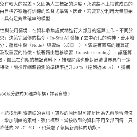
免有較大的誤差。又因為人工標記的速度，永遠趕不上指數成長的
由目標答案進行訓練的監督式學習。因此，若要充分利用大量原始
，具有足夠準確率的模型。
資料的特性與使用情境，在資料收集處就地進行大部分的運算工作。不同於
決策完回傳的指令，In-Situ AI 發揮了去中心化的精神，善用地
分：運算中樞（Node）與雲端（如圖一）。雲端有較高的運算能
的特徵。接著藉由遷移學習（transfer learning），讓運算
認識這些特徵。如此在有限的標記資料下，推理網路也能對周遭世界具有一定
徵，讓推理網路預測的準確率提升30 %（達到近60 %），彌補
)及分散式(b)運算架構 ( 譯者自繪 )
，能找出判讀錯誤的資訊。錯誤的原因很可能是因為先前學習時沒
，增加訓練的素材、強化模型。當接收到的資料不用全部回傳，只
約 28 -71 %），也兼顧了蒐集新資料的功能。