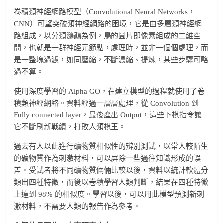
卷積類神經網路模型（Convolutional Neural Networks，
CNN）可望突破類神經網路的困境，它是由多層類神經網
路組成，以分類鸚鵡為例，鳥的圖片即像素組成的二維空
間，也就是一群神經元節點，處理時，並非一個個處理，而
是一整塊過濾，如同壓縮，不斷濃縮、提煉，某些步驟可略
過不算。
使用深度學習的 Alpha GO，在建立模型的過程就使用了卷
積類神經網絡。資料經過一層層處理，從 Convolution 到
Fully connected layer，最後產出 Output，這些下棋指令讓
它不斷刷新戰績，打敗人類棋王。
過去有人以此進行礦物質相似性的辨別測試，以常人較陌生
的礦物質作為刺激材料，可以屏除一些過往知識形成的誤
差。受試者將不同礦物質倆倆比較以後，資料以統計軟體分
類出四種特徵，而後以卷積學習人類判斷，結果在四種特徵
上達到 98% 的相似度。學習以後，可以用此模型預測新刺
激材料，不需要人類的報告作為參考。