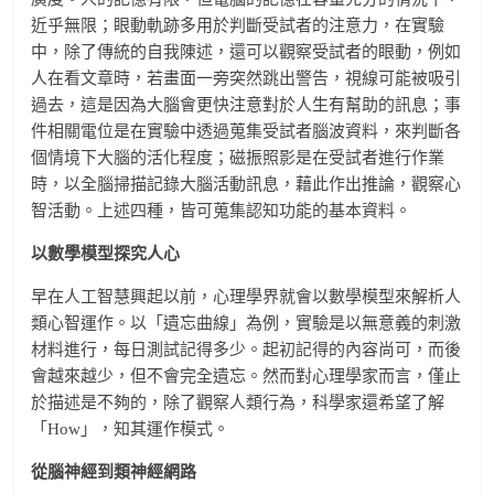
近乎無限；眼動軌跡多用於判斷受試者的注意力，在實驗
中，除了傳統的自我陳述，還可以觀察受試者的眼動，例如
人在看文章時，若畫面一旁突然跳出警告，視線可能被吸引
過去，這是因為大腦會更快注意對於人生有幫助的訊息；事
件相關電位是在實驗中透過蒐集受試者腦波資料，來判斷各
個情境下大腦的活化程度；磁振照影是在受試者進行作業
時，以全腦掃描記錄大腦活動訊息，藉此作出推論，觀察心
智活動。上述四種，皆可蒐集認知功能的基本資料。
以數學模型探究人心
早在人工智慧興起以前，心理學界就會以數學模型來解析人
類心智運作。以「遺忘曲線」為例，實驗是以無意義的刺激
材料進行，每日測試記得多少。起初記得的內容尚可，而後
會越來越少，但不會完全遺忘。然而對心理學家而言，僅止
於描述是不夠的，除了觀察人類行為，科學家還希望了解
「How」，知其運作模式。
從腦神經到類神經網路