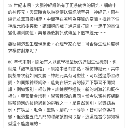
19 世紀末期，大腦神經網路有了更系統性的研究，網絡中
的神經元，興奮時會以軸突傳送電訊號至另一神經元，兩神
經元並無直接相連，中間存在著稱為突觸的空隙。抵達下個
神經元的樹突後，該細胞的離子通道會打開，一連串的電位
變化達到閾值，興奮過後將訊號傳至下個神經元⋯⋯
觀察到這些生理現象後，心理學家心想：可否從生理角度尋
求模仿對象呢？
80 年代末期，開始有人以數學模型模仿這個生理機制，也
就是「類神經網路」。網路中含有節點，模仿神經元，其中
調整層次就如同突觸。神經元具有可塑性，可以透過學習改
變，如同類神經網路，能夠在研究者的操弄下學習不同資
訊，例如類別、相似性。訓練模型過後，新的刺激若和既往
相似，興奮量會增強，學習種類的異同。當今以類神經網路
區辨類別的技術遇到的挑戰之一，是自然類別，以鸚鵡為
例，有嘴型、毛色、型態、腳爪⋯⋯等等，皆可以作為特
徵，但這些五花八門的種類該如何取捨，這還是當今認知模
型還不能處理的。