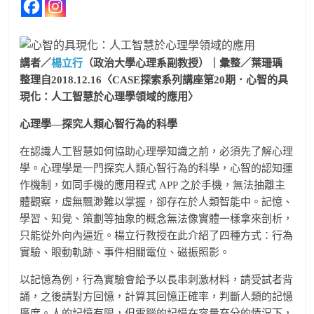
講者／
楊立行
（政治大學心理系副教授）｜彙整／葉珊瑀
整理自2018.12.16〈CASE探索系列講座第20期．心智的具
現化：人工智慧於心理學領域的應用〉
心理學—探究人類心智行為的科學
在認識人工智慧如何協助心理學知識之前，必須先了解心理
學。心理學是一門探究人類心智行為的科學，心智的認知運
作機制，如同手機的應用程式 APP 之於手機，無法抽離主
體觀察，虛無飄渺難以掌握，卻存在於人類智能中。記憶、
學習、知覺、策劃等抽象的概念無法像實體一樣拿來剖析，
只能從外向內逼近。楊立行教授在此介紹了四種方式：行為
實驗、眼動軌跡、事件相關電位、磁振照影。
以記憶為例，行為實驗會給予以長串刺激材料，請受試者背
誦，之後請對方回憶，計算其回憶正確率，判斷人類的記憶
廣度。人的記憶有限，但電腦的記憶在容量充分的情況下，