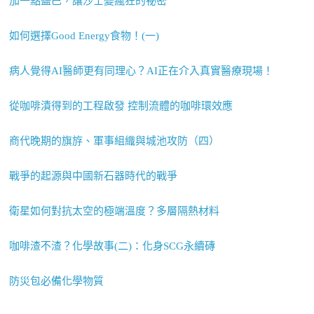
加一點鹽巴，讓沙士變瘋狂的祕密
如何選擇Good Energy食物！(一)
病人覺得AI醫師更有同理心？AI正在介入真實醫療現場！
從咖啡漬得到的工程啟發 控制流體的咖啡環效應
商代晚期的旗斿、軍事組織與城池攻防（四）
戰爭的起源與中國新石器時代的戰爭
衛星如何對抗太空的極端溫度？多層隔熱材料
咖啡渣不渣？化學故事(二)：化身SCG永續磚
防災包必備化學物質