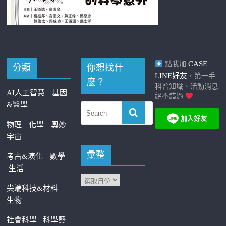
CASE
點我加
分類
你想找什
LINE好友
，第一手
麼？
科普知識、活動消息
AI人工智慧
基因
絕不錯過
&醫學
物理
化學
奧妙
宇宙
彙整
考古&演化
數學
生活
尖端科技&材料
生物
社會科學
科學藝