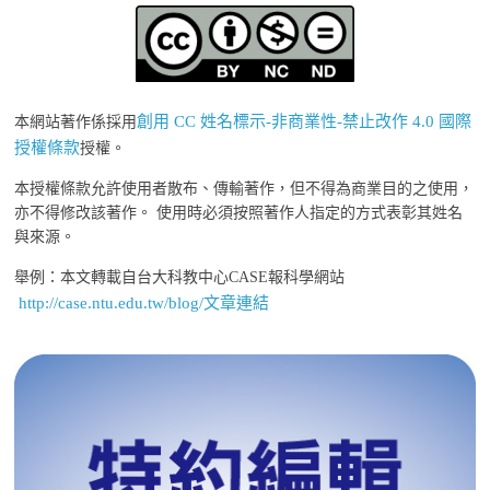
創用 CC 姓名標示-非商業性-禁止改作 4.0 國際
本網站著作係採用
授權條款
授權。
本授權條款允許使用者散布、傳輸著作，但不得為商業目的之使用，
亦不得修改該著作。 使用時必須按照著作人指定的方式表彰其姓名
與來源。
舉例：本文轉載自台大科教中心CASE報科學網站
http://case.ntu.edu.tw/blog/文章連結