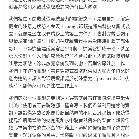
測器網絡和人類感覺經驗之間仍有巨大鴻溝。
我們相信，開啟感覺義肢潛力的關鍵之一，是要更加了解穿
戴者的注意力狀態。今天，Google眼鏡這類高科技穿戴式裝
置，就像是坐在我們肩膀上的第三方仲介，會對穿戴者顯示
與情境有關的資訊（例如在穿戴者經過電影院時推薦某部電
影）。不過這些建議常常出乎預期，通常會造成干擾，甚至
讓人惱怒，但人們的感覺系統並不會如此。人們能隨時調整
注意力狀態，除非感覺系統受到刺激，否則會專注於工作。
我們正在進行實驗，看看穿戴式電腦能否和大腦與生俱來的
能力連結，讓人對環境資訊處於前注意力（preattentive）狀
態時，卻仍然可以專注在工作上。
我們的第一個實驗是要測定，穿戴式裝置在實際環境中能否
辨識出使用者正在聆聽哪一種音源。我們希望利用這樣的資
訊，讓設備穿戴者能像聆聽自然界的不同音源那樣，傾聽從
提馬許農場當地的麥克風和水中聽音器傳來的聲音。想像你
把心神集中在遠方小島的池塘上，這時你慢慢聽到了遠方的
聲音，就好像你的耳朵非常靈敏，已經變成了順風耳。想像