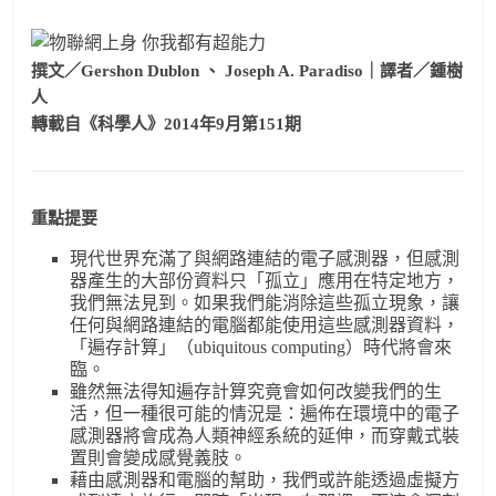
撰文／Gershon Dublon 、 Joseph A. Paradiso｜譯者／鍾樹
人
轉載自《科學人》2014年9月第151期
重點提要
現代世界充滿了與網路連結的電子感測器，但感測
器產生的大部份資料只「孤立」應用在特定地方，
我們無法見到。如果我們能消除這些孤立現象，讓
任何與網路連結的電腦都能使用這些感測器資料，
「遍存計算」（ubiquitous computing）時代將會來
臨。
雖然無法得知遍存計算究竟會如何改變我們的生
活，但一種很可能的情況是：遍佈在環境中的電子
感測器將會成為人類神經系統的延伸，而穿戴式裝
置則會變成感覺義肢。
藉由感測器和電腦的幫助，我們或許能透過虛擬方