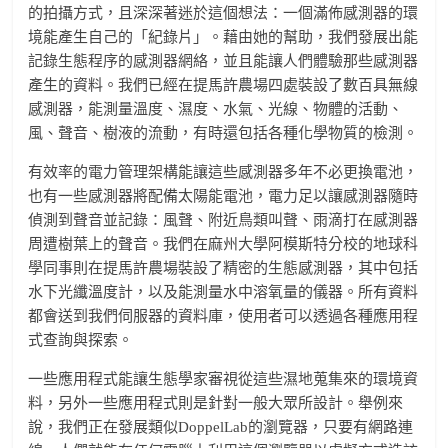
的拍攝方式，且深深著迷於這個想法：一個滿佈感測器的環
境能產生自己的「紀錄片」。藉由她的幫助，我們發展出能
記錄生態程序的感測器網絡，並且能讓人們體驗那些感測器
產生的資料。我們已經在提馬許農場四處裝設了數百具無線
感測器，能測量溫度、濕度、水氣、光線、物體的活動、
風、聲音、樹液的流動，有時還包括各種化學物質的檢測。
有效率的電力管理架構能讓這些感測器多年不必更換電池，
也有一些感測器將配備太陽能電池，電力足以讓感測器隨時
偵測到聲音並記錄：風聲、附近鳥類叫聲、雨滴打在感測器
周遭樹葉上的聲音。我們在麻州大學阿模斯特分校的地球科
學同事則在提馬許農場裝設了精密的生態感測器，其中包括
水下光纖溫度計，以及能測量水中溶氧量的儀器。所有資料
都會送到我們伺服器的資料庫，使用者可以透過各種應用程
式查詢與探索。
一些應用程式能讓生態學家審視從這些濕地蒐集來的環境資
料，另外一些應用程式則是針對一般大眾所設計。舉例來
說，我們正在發展類似DoppelLab的瀏覽器，只要有網路連