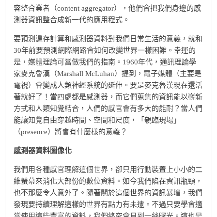
容整合業者（content aggregator），他們會把我們身邊的感
測器資訊整合成新一代的應用程式。
要預測遍存計算和感測器資料對我們日常生活的意義，就和
30年前要預測網際網路會如何改變世界一樣困難。幸運的
是，媒體理論可當做我們的指南。1960年代，通訊理論學
家麥克魯漢（Marshall McLuhan）提到，電子媒體（主要是
電視）會變成人類神經系統的延伸。要是麥克魯漢現在還活
著就好了！當四處都是感測器，而它們蒐集的資訊能以嶄新
方式和人類知覺結合，人們的感官會有多大的能耐？當人們
能讓知覺自由穿越時間、空間和尺度，「親臨現場」
（presence）將會有什麼樣的意義？
感測器資料圖像化
我們用各種感官理解這個世界，卻只用行動裝置上小小的二
維螢幕來消化大部份的數位資料。如今我們陷在資訊瓶頸，
也不那麼令人意外了。隨著關於這個世界的資訊暴增，我們
發現要持續理解這樣的世界有點力有未逮。不過只要學會適
當使用這些豐富的資料，我們終究會見到一絲曙光。這也是