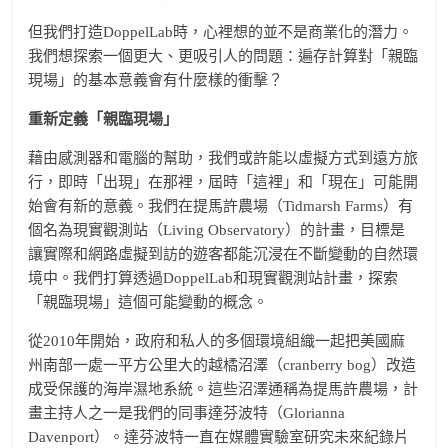
但我們打造DoppelLab時，心裡想的並不是商業化的潛力。
我們想探索一個更大、更吸引人的問題：遍存計算對「親臨
現場」的基本意義會有什麼樣的衝擊？
重新定義「親臨現場」
藉由感測器和電腦的幫助，我們或許能以虛擬方式到遠方旅
行，即時「出現」在那裡，屆時「這裡」和「現在」可能開
始會有新的意義。我們在提馬許農場（Tidmarsh Farms）有
個名為現實觀測站（Living Observatory）的計畫，目標是
讓實際和網路虛擬到訪的遊客都能沉浸在不斷變動的自然環
境中。我們打算透過DoppelLab和現實觀測站計畫，探索
「親臨現場」這個可能變動的概念。
從2010年開始，政府和私人的多個環境組織一起把美國麻
州南部一處一平方公里大的越橘沼澤（cranberry bog）改造
成受保護的海岸濕地系統。這些沼澤通稱為提馬許農場，計
畫主持人之一是我們的同事達芬波特（Glorianna
Davenport）。達芬波特一直在媒體實驗室研究未來紀錄片