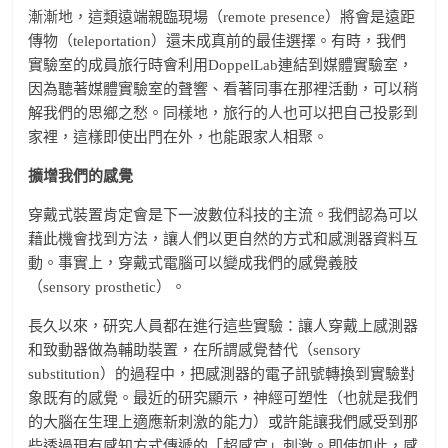
漸漸地，這類遠端親臨現場（remote presence）將會是遠距
傳物（teleportation）還未成真前的最佳選擇。有時，我們
實驗室的成員旅行時會利用DoppelLab連結到媒體實驗室，
因為聽著媒體實驗室的聲響、看著同事在那裡活動，可以稍
解我們的思鄉之愁。同樣地，旅行的人也可以把自己投影到
家裡，這樣即使出門在外，也能跟家人相聚。
擴增我們的感覺
穿戴式裝置肯定會是下一波數位科技的主流。我們認為可以
藉此機會找到方法，讓人們以更自然的方式和感測器資料互
動。事實上，穿戴式電腦可以變成我們的感覺義肢
（sensory prosthetic）。
長久以來，研究人員都在進行這些實驗：讓人穿戴上感測器
和致動器做為輔助裝置，在所謂感覺替代（sensory
substitution）的過程中，把感測器的電子訊號轉換到實驗對
象既有的感覺。最近的研究顯示，神經可塑性（也就是我們
的大腦在生理上適應新刺激的能力）或許能讓我們感受到那
些透過現有感知方式傳遞的「超感官」刺激。即使如此，感