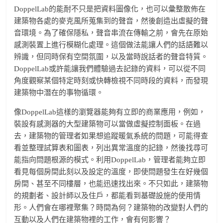
DoppelLab的能耐不只是把資料圖像化，也可以彙整散佈在
建築物各處的麥克風所蒐集到的聲音，然後創造出虛擬的聲
音環境。為了確保隱私，聲音串流在傳輸之前，會先在原始
感測裝置上進行模糊化處理。這個做法能讓人們的話語難以
辨識，但同時保有空間氛圍，以及當時說話者的聲音特質。
DoppelLab或許能讓我們體驗過去記錄的資料，可以從不同
角度觀察某個特定時刻或快轉檢視不同時段的資料，而發現
建築物中潛在的事物循環。
像DoppelLab這樣的瀏覽器能夠有立即的商業應用，例如，
裝設有感測器的大型建築物可以當做虛擬控制面板。在過
去，建築物的管理者如果想追蹤暖氣系統的問題，可能得查
看並整理試算表和圖表，列出異常溫度的記錄，然後找尋可
能指向問題根源的模式。利用DoppelLab，管理者能夠立即
看見每個房間此刻以及設定的溫度，即使問題發生在好幾個
房間、甚至不同樓層，也能迅速找出來。不只如此，建築物
的規劃者、設計師以及住戶，都能看到基礎設施的使用情
形。人們會在哪裡聚集？時間為何？建築物的改變對人們的
互動以及人們在建築物裡的工作，會有何影響？