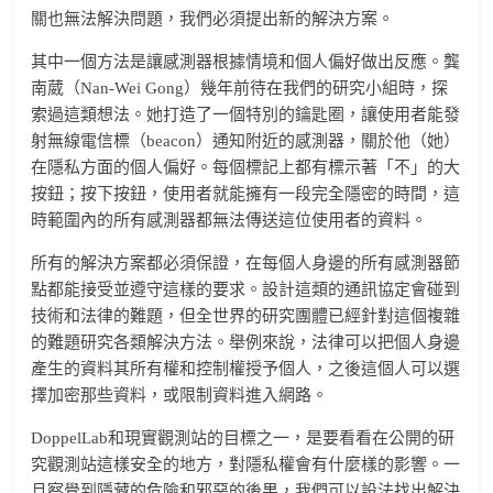
關也無法解決問題，我們必須提出新的解決方案。
其中一個方法是讓感測器根據情境和個人偏好做出反應。龔
南葳（Nan-Wei Gong）幾年前待在我們的研究小組時，探
索過這類想法。她打造了一個特別的鑰匙圈，讓使用者能發
射無線電信標（beacon）通知附近的感測器，關於他（她）
在隱私方面的個人偏好。每個標記上都有標示著「不」的大
按鈕；按下按鈕，使用者就能擁有一段完全隱密的時間，這
時範圍內的所有感測器都無法傳送這位使用者的資料。
所有的解決方案都必須保證，在每個人身邊的所有感測器節
點都能接受並遵守這樣的要求。設計這類的通訊協定會碰到
技術和法律的難題，但全世界的研究團體已經針對這個複雜
的難題研究各類解決方法。舉例來說，法律可以把個人身邊
產生的資料其所有權和控制權授予個人，之後這個人可以選
擇加密那些資料，或限制資料進入網路。
DoppelLab和現實觀測站的目標之一，是要看看在公開的研
究觀測站這樣安全的地方，對隱私權會有什麼樣的影響。一
旦察覺到隱藏的危險和邪惡的後果，我們可以設法找出解決