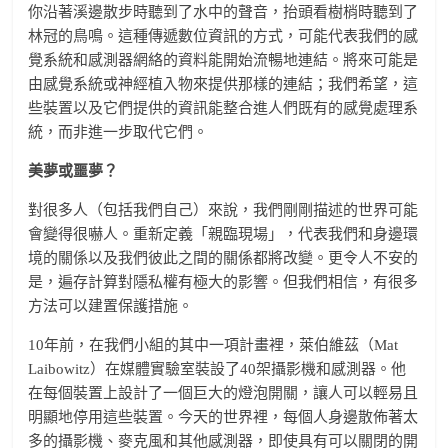
你沿著溪邊散步時聽到了水中的聲音，抬頭看樹梢時聽到了
林冠的鳥鳴。這種傳遞數位資訊的方式，可能代表我們的感
覺系統和感測器網絡的資料能開始流暢地連結。將來可能是
由感覺系統或神經植入物來提供那樣的連結；我們希望，這
些裝置以及它們提供的資訊能整合進人們既有的感覺處理系
統，而非進一步取代它們。
美夢或噩夢？
對很多人（包括我們自己）來說，我們剛剛描述的世界可能
會變得很嚇人。重新定義「親臨現場」，代表我們和身邊環
境的關係以及我們彼此之間的關係都將改變。更令人不安的
是，遍存計算對隱私權有極大的影響。但我們相信，有很多
方法可以建置保護措施。
10年前，在我們小組的其中一項計畫裡，萊伯維茲（Mat
Laibowitz）在媒體實驗室裝設了40架攝影機和感測器。他
在每個裝置上設計了一個巨大的燈泡開關，讓人可以輕易且
明顯地停用這些裝置。今天的世界裡，每個人身邊散佈著太
多的攝影機、麥克風和其他感測器，即使具有可以關閉的開