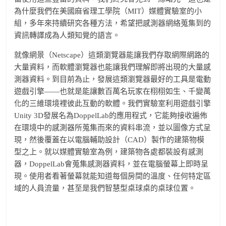
為什麼我們在美國麻省理工學院（MIT）媒體實驗室的小
組，多年來持續研究各種方法，希望把感測器網絡蒐集到的
資訊轉譯成為人類知覺的語言。
就像網景（Netscape）這類瀏覽器能讓我們存取網際網路的
大量資料，而軟體瀏覽器也能讓我們理解即將出現的大量感
測器資料。到目前為止，發展這類瀏覽器最好的工具是電動
遊戲引擎——也就是能讓數百萬名玩家在栩栩如生、千變萬
化的三維環境裡彼此互動的軟體。我們實驗室利用遊戲引擎
Unity 3D發展名為DoppelLab的應用程式，它能夠接收遍佈
在環境中的感測器所蒐集而來的資料串流，並以圖像方式呈
現，然後覆蓋在以電腦輔助設計（CAD）製作的建築物模
型之上。就以媒體實驗室為例，建築物各處都裝設有感測
器，DoppelLab會蒐集感測器資料，並在電腦螢幕上即時呈
現。使用者看著螢幕就能知道每個房間的溫度、任何特定區
域的人員流量，甚至是我們智慧型桌球桌的桌球位置。