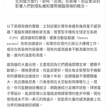
式到遠方旅行，即時「出現」在那裡。而這會深刻
影響人們對隱私權和實際親臨現場的概念。
以下是個有趣的實驗：立刻試著計算你身邊有幾具電子感測
器？電腦有攝影機和麥克風、智慧型手機有全球定位系統
（GPS）感測器和陀螺儀、健康活動追蹤器（fitness
tracker）則有加速度計，如果你在現代化辦公大樓裡工作，
或住在新裝修的房屋裡，現有的感測器會不斷測量你的活
動、屋內的溫度和濕度。
感測器的大量出現，主要是因為它們遵循摩爾定律：體積不
斷變小、價格更便宜、性能卻更好。現在每支智慧型手機都
有陀螺儀和加速度計，但幾十年前，這類儀器不僅體積龐
大，而且價格昂貴，只會使用在太空船和飛彈導引上。現
在，你可能聽過這種說法：網路連結已呈爆炸狀態。拜微電
子學設計、能源管理以及電磁波頻譜管理的進步所賜，現在
使用成本不到一美元的微晶片，就能把大量的感測器連上低
功率的無線通訊網路。