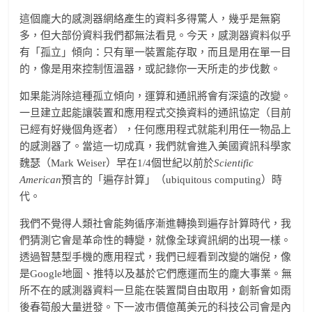
這個龐大的感測器網絡產生的資料多得驚人，幾乎是無窮
多，但大部份資料我們都無法看見。今天，感測器資料似乎
有「孤立」傾向：只有單一裝置能存取，而且是用在單一目
的，像是用來控制恆溫器，或記錄你一天所走的步伐數。
如果能消除這種孤立傾向，運算和通訊將會有深遠的改變。
一旦建立起能讓裝置和應用程式交換資料的通訊協定（目前
已經有好幾個角逐者），任何應用程式就能利用任一物品上
的感測器了。當這一切成真，我們就會進入美國資訊科學家
魏瑟（Mark Weiser）早在1/4個世紀以前於
Scientific
American
預言的「遍存計算」（ubiquitous computing）時
代。
我們不覺得人類社會能夠循序漸進轉換到遍存計算時代，我
們猜測它會是革命性的轉變，就像全球資訊網的出現一樣。
透過智慧型手機的應用程式，我們已經看到改變的端倪，像
是Google地圖、推特以及基於它們應運而生的龐大事業。無
所不在的感測器資料一旦能在裝置間自由取用，創新會如雨
後春筍般大量迸發。下一波市價億萬美元的科技公司會是內