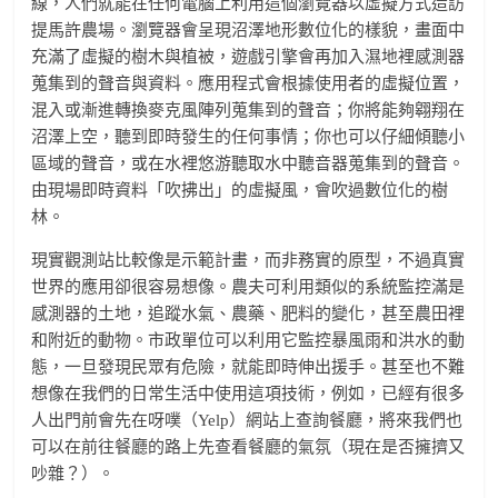
線，人們就能在任何電腦上利用這個瀏覽器以虛擬方式造訪
提馬許農場。瀏覽器會呈現沼澤地形數位化的樣貌，畫面中
充滿了虛擬的樹木與植被，遊戲引擎會再加入濕地裡感測器
蒐集到的聲音與資料。應用程式會根據使用者的虛擬位置，
混入或漸進轉換麥克風陣列蒐集到的聲音；你將能夠翱翔在
沼澤上空，聽到即時發生的任何事情；你也可以仔細傾聽小
區域的聲音，或在水裡悠游聽取水中聽音器蒐集到的聲音。
由現場即時資料「吹拂出」的虛擬風，會吹過數位化的樹
林。
現實觀測站比較像是示範計畫，而非務實的原型，不過真實
世界的應用卻很容易想像。農夫可利用類似的系統監控滿是
感測器的土地，追蹤水氣、農藥、肥料的變化，甚至農田裡
和附近的動物。市政單位可以利用它監控暴風雨和洪水的動
態，一旦發現民眾有危險，就能即時伸出援手。甚至也不難
想像在我們的日常生活中使用這項技術，例如，已經有很多
人出門前會先在呀噗（Yelp）網站上查詢餐廳，將來我們也
可以在前往餐廳的路上先查看餐廳的氣氛（現在是否擁擠又
吵雜？）。