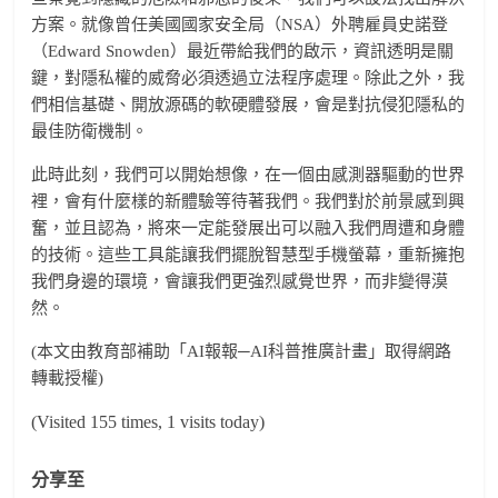
方案。就像曾任美國國家安全局（NSA）外聘雇員史諾登
（Edward Snowden）最近帶給我們的啟示，資訊透明是關
鍵，對隱私權的威脅必須透過立法程序處理。除此之外，我
們相信基礎、開放源碼的軟硬體發展，會是對抗侵犯隱私的
最佳防衛機制。
此時此刻，我們可以開始想像，在一個由感測器驅動的世界
裡，會有什麼樣的新體驗等待著我們。我們對於前景感到興
奮，並且認為，將來一定能發展出可以融入我們周遭和身體
的技術。這些工具能讓我們擺脫智慧型手機螢幕，重新擁抱
我們身邊的環境，會讓我們更強烈感覺世界，而非變得漠
然。
(本文由教育部補助「AI報報─AI科普推廣計畫」取得網路
轉載授權)
(Visited 155 times, 1 visits today)
分享至