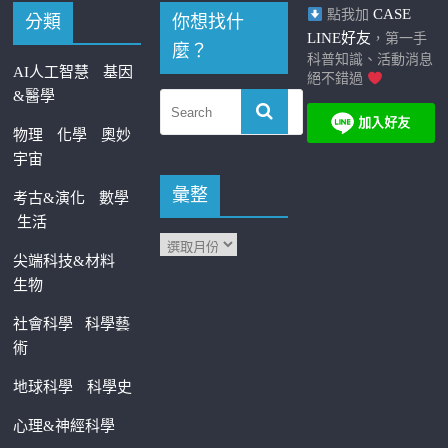
CASE
點我加
分類
你想找什
LINE好友
，第一手
麼？
科普知識、活動消息
AI人工智慧
基因
絕不錯過
&醫學
物理
化學
奧妙
宇宙
彙整
考古&演化
數學
生活
尖端科技&材料
生物
社會科學
科學藝
術
地球科學
科學史
心理&神經科學