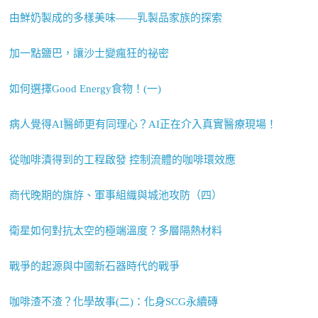
由鮮奶製成的多樣美味——乳製品家族的探索
加一點鹽巴，讓沙士變瘋狂的祕密
如何選擇Good Energy食物！(一)
病人覺得AI醫師更有同理心？AI正在介入真實醫療現場！
從咖啡漬得到的工程啟發 控制流體的咖啡環效應
商代晚期的旗斿、軍事組織與城池攻防（四）
衛星如何對抗太空的極端溫度？多層隔熱材料
戰爭的起源與中國新石器時代的戰爭
咖啡渣不渣？化學故事(二)：化身SCG永續磚