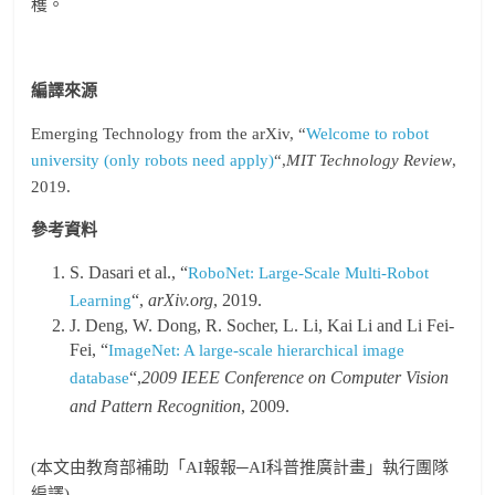
穫。
編譯來源
Emerging Technology from the arXiv, “
Welcome to robot
university (only robots need apply)
“,
MIT Technology Review
,
2019.
參考資料
S. Dasari et al., “
RoboNet: Large-Scale Multi-Robot
“,
arXiv.org
, 2019.
Learning
J. Deng, W. Dong, R. Socher, L. Li, Kai Li and Li Fei-
Fei, “
ImageNet: A large-scale hierarchical image
“,
2009 IEEE Conference on Computer Vision
database
and Pattern Recognition
, 2009.
(本文由教育部補助「AI報報─AI科普推廣計畫」執行團隊
編譯)