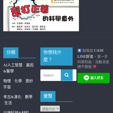
CASE
點我加
分類
你想找什
LINE好友
，第一手
麼？
科普知識、活動消息
AI人工智慧
基因
絕不錯過
&醫學
物理
化學
奧妙
宇宙
彙整
考古&演化
數學
生活
尖端科技&材料