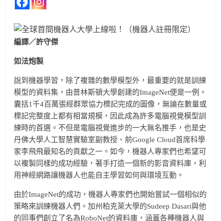
編譯／許守傑
如法炮製
說到機器學習，除了複雜的數學模型外，最重要的就是訓練
模型的資料集，由普林斯頓大學創建的ImageNet便是一例。
囊括1千4百萬張經群眾協力標記完成的圖像，無論在數量或
標記完整度上都有相當規模，因此成為許多電腦視覺模型訓
練時的首選。不但是電腦視覺進步的一大無名推手，也是史
丹佛大學人工智慧實驗室副教授、前Google Cloud首席科學
家李飛飛最知名的貢獻之一。如今，機器人專家們也希望可
以複製同樣的成功經驗，著手打造一個新的影音資料庫，利
用神經網路讓機器人也能自主學習如何與環境互動。
由於ImageNet的成功，機器人專家們也開始嘗試一個相似的
策略來訓練機器人們。加州柏克萊大學的Sudeep Dasari與他
的同事們創立了名為RoboNet的資料庫，涵蓋各種機器人與