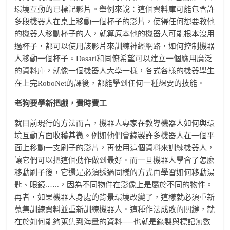
環境互動的已標記影片。舉例來說：這個資料庫可能包含許
多段機器人在桌上移動一個杯子的影片，使得任何想要教他
的機器人移動杯子的人，就算原本他的機器人可能根本沒用
過杯子，都可以使用該影片來訓練神經網路，如何控制機器
人移動一個杯子。Dasari和同僚希望可以建立一個應用廣泛
的資料庫，就像一個機器人大學一樣，各式各樣的機器學生
在上完RoboNet的課後，都能學到任何一種想要的技能。
老狗要學新把戲，費時費工
就目前現行的方法而言，機器人專家在教導機器人如何與環
境互動方面收穫甚微。例如他們會錄製許多機器人在一個平
面上移動一支刷子的影片，再使用這個資料來訓練機器人，
讓它們可以把這個動作做到最好。而一旦機器人學會了怎麼
移動刷子後，它還是必須透過同樣的方式再學習如何移動湯
匙、眼鏡.…..，因為不同物件在影像上是屬於不同的物件。
再者，如果機器人身處的背景環境改變了，這樣就必須重新
蒐集訓練資料並重新訓練機器人。這種作法成敗的關鍵，就
在於如何能夠蒐集到海量的資料──也就是錄製與標記無數