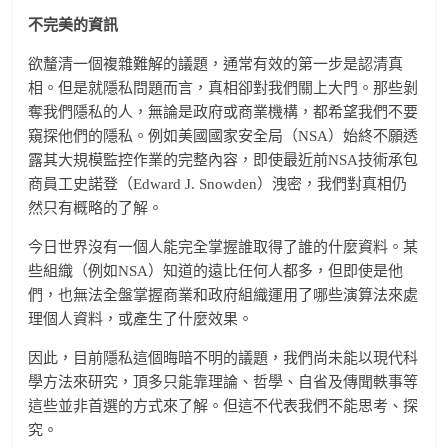
不完美的資訊
欲釐清一個複雜難解的議題，通常有效的第一步是認清真
相。但是就隱私問題而言，真相卻對我們關上大門。那些剝
奪我們隱私的人，無論是政府或商業機構，都希望我們不要
窺探他們的隱私。例如美國國家安全局（NSA）始終不願透
露其大規模監控作業的完整內容，即使最近前NSA技術承包
商員工史諾登（Edward J. Snowden）洩密，我們對真相仍
然只有概略的了解。
今日世界沒有一個人能完全掌握誰取得了誰的什麼資料。某
些組織（例如NSA）知道的遠比任何人都多，但即使是他
們，也無法全盤掌握商業和政府組織運用了哪些演算法來處
理個人資料，或產生了什麼效果。
因此，目前隱私這個晦暗不明的議題，我們尚未能以現代科
學方法來研究，頂多只能靠理論、哲學、自省及傳聞軼事等
這些並非首選的方式來了解。但這不代表我們不能思考、探
究。