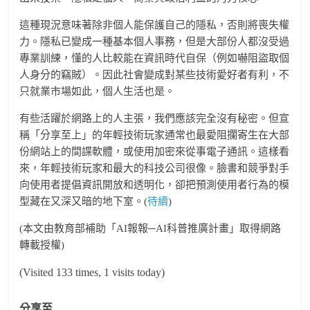
這種現況意味著除非個人能保護自己的隱私，否則將喪失權
力。隱私已變成一種基本個人事務，但是大部份人都沒受過
專業訓練，懂的人比較能在資訊時代自保（例如嚇阻盜取個
人身分的竊賊）。因此社會變成對某些技術愛好者有利，不
只就業市場如此，個人生活也是。
有些活躍於網路上的人主張，我們應該完全沒有秘密。但宣
稱「分享至上」的年輕技術玩家通常也最愛阻攔寄生在大部
份網站上的間諜軟體，或使用加密來從事電子通訊。這樣看
來，年輕技術玩家和最大的科技公司很像。臉書和競爭對手
向使用者提倡資訊開放和透明化，卻把預測使用者行為的模
型藏在又深又暗的地下室。(
待續
)
(本文由教育部補助「AI報報─AI科普推廣計畫」取得網路
轉載授權)
(Visited 133 times, 1 visits today)
分享至