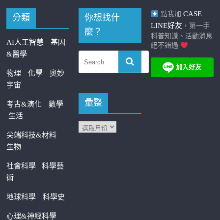
CASE
點我加
分類
你想找什
LINE好友
，第一手
麼？
科普知識、活動消息
AI人工智慧
基因
絕不錯過
&醫學
物理
化學
奧妙
宇宙
彙整
考古&演化
數學
生活
尖端科技&材料
生物
社會科學
科學藝
術
地球科學
科學史
心理&神經科學