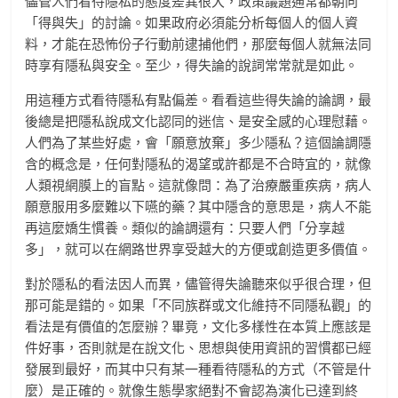
儘管人們看待隱私的態度差異很大，政策議題通常都朝向
「得與失」的討論。如果政府必須能分析每個人的個人資
料，才能在恐怖份子行動前逮捕他們，那麼每個人就無法同
時享有隱私與安全。至少，得失論的說詞常常就是如此。
用這種方式看待隱私有點偏差。看看這些得失論的論調，最
後總是把隱私說成文化認同的迷信、是安全感的心理慰藉。
人們為了某些好處，會「願意放棄」多少隱私？這個論調隱
含的概念是，任何對隱私的渴望或許都是不合時宜的，就像
人類視網膜上的盲點。這就像問：為了治療嚴重疾病，病人
願意服用多麼難以下嚥的藥？其中隱含的意思是，病人不能
再這麼嬌生慣養。類似的論調還有：只要人們「分享越
多」，就可以在網路世界享受越大的方便或創造更多價值。
對於隱私的看法因人而異，儘管得失論聽來似乎很合理，但
那可能是錯的。如果「不同族群或文化維持不同隱私觀」的
看法是有價值的怎麼辦？畢竟，文化多樣性在本質上應該是
件好事，否則就是在說文化、思想與使用資訊的習慣都已經
發展到最好，而其中只有某一種看待隱私的方式（不管是什
麼）是正確的。就像生態學家絕對不會認為演化已達到終