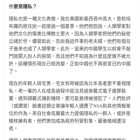
什麼是隱私？
隱私也是一種文化表徵。我在美國新墨西哥州長大，曾和培
布羅的原住民一起度過一個夏季。他們抱怨說，人類學家對
他們文化的傷害比傳教士更大，因為人類學家把他們的秘密
公諸於世。儘管如此，告訴我這件事的老夫婦，他們有個兒
子後來也成了人類學家。此外，留美的中國學生以前會不敲
門就闖入別人的房間，而且他們不知道為什麼這麼做不被允
許。這種情形現在已經改變，正如中國也不再是昔日的中國
了。
現在的年輕人與宅男、宅女有時被認為比年長者更不重視隱
私。老一輩的人在成長過程中從沒見過穿戴式電子運算裝
置，遇到頭戴式攝影機時，更可能覺得被侵犯了。人們批評
（或讚賞）臉書這類企業讓年輕人適應了NSA和其他情報單
位的作為。來自社會底層最大力提倡隱私的一群人，或許是
槍枝擁有者，他們害怕成為政府列管對象，最後槍械遭沒
收。