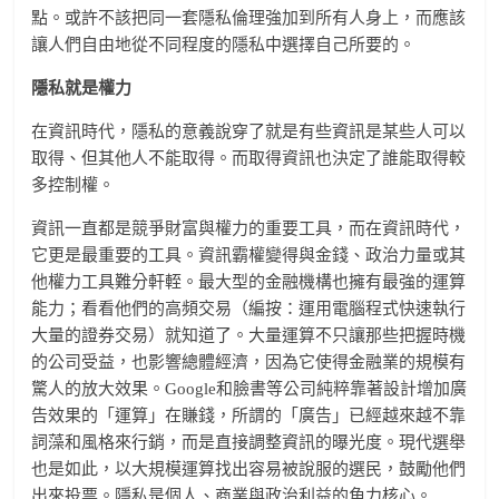
點。或許不該把同一套隱私倫理強加到所有人身上，而應該
讓人們自由地從不同程度的隱私中選擇自己所要的。
隱私就是權力
在資訊時代，隱私的意義說穿了就是有些資訊是某些人可以
取得、但其他人不能取得。而取得資訊也決定了誰能取得較
多控制權。
資訊一直都是競爭財富與權力的重要工具，而在資訊時代，
它更是最重要的工具。資訊霸權變得與金錢、政治力量或其
他權力工具難分軒輊。最大型的金融機構也擁有最強的運算
能力；看看他們的高頻交易（編按：運用電腦程式快速執行
大量的證券交易）就知道了。大量運算不只讓那些把握時機
的公司受益，也影響總體經濟，因為它使得金融業的規模有
驚人的放大效果。Google和臉書等公司純粹靠著設計增加廣
告效果的「運算」在賺錢，所謂的「廣告」已經越來越不靠
詞藻和風格來行銷，而是直接調整資訊的曝光度。現代選舉
也是如此，以大規模運算找出容易被說服的選民，鼓勵他們
出來投票。隱私是個人、商業與政治利益的角力核心。