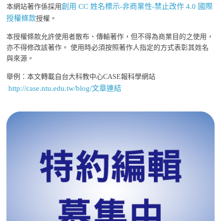
創用 CC 姓名標示-非商業性-禁止改作 4.0 國際
本網站著作係採用
授權條款
授權。
本授權條款允許使用者散布、傳輸著作，但不得為商業目的之使用，
亦不得修改該著作。 使用時必須按照著作人指定的方式表彰其姓名
與來源。
舉例：本文轉載自台大科教中心CASE報科學網站
http://case.ntu.edu.tw/blog/文章連結