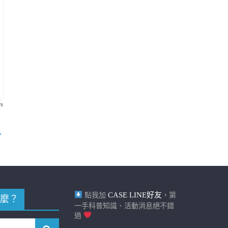
s
→
CASE LINE好友
點我加
，第
麼？
一手科普知識、活動消息絕不錯
過