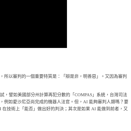
，所以審判的一個重要特質是：「辯是非，明善惡」。又因為審判
試，譬如美國部分州計算再犯分數的「COMPAS」系統，台灣司法
，例如愛沙尼亞尚完成的機器人法官。但，AI 能夠審判人類嗎？要
 在技術上「能否」做出好的判決；其次是如果 AI 能做到前者，又