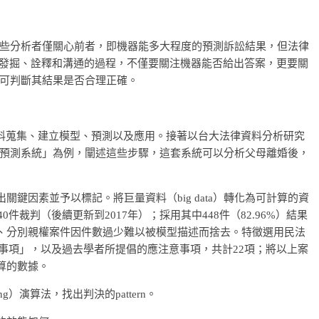
些分析者僅關心前者，即機器能多大程度的預測訴訟結果，但法律
價值法律資的發掘、詮釋和溝通的過程，不僅要關注機器能否給出答案，更要關
可判斷其結果是否合理正確。
資料蒐集、建立模型、預測以及應用。接著以台大法律資料分析研究
預測系統」為例，闡述這些步驟，這套系統可以分析父母離婚後，
關鍵因素並予以標記。將巨量資料（big data）轉化為可計算的資
40件裁判（後續更新到2017年）；採用其中448件（82.96%）結果
、分別親權案件因件數過少難以被模型描述而捨去。特徵選用民法
注意事項」，以及過去學者所提倡的應注意事項，共計22項；將以上案
算的數據。
ning）演算法，找出判決的pattern。