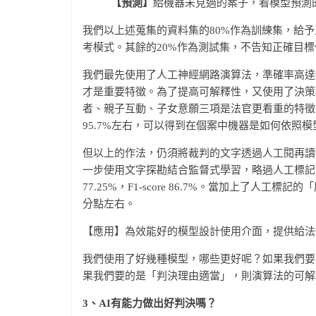
【預測】
給機器未見過的案子，看模型預測
我們以上述蒐集的資料集的80%作為訓練集，給
考模式。其餘的20%作為測試集，不告知正確目
我們最先使用了人工神經網路演算法，準確率高達9
才是重要特徵。為了提高可解釋性，又使用了決策樹
者、親子互動、子女意願三項是法官更看重的特徵
95.7%左右，可以得到在個案中機器是如何依照
但以上的作法，仍須將裁判的文字透過人工閱再讀
一步使用文字探勘結合監督式學習，略過人工標記
77.25%，F1-score 86.7%。當加上了人工標
分點左右。
【應用】為效能好的模型設計使用介面，提供給法
我們使用了好幾種模型，哪些更好呢？如果我們要
果我們要的是「判決理由適當」，則演算法的可解
3、AI有能力做出好判決嗎？