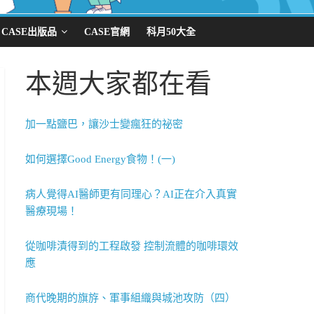
CASE出版品
CASE官網
科月50大全
本週大家都在看
加一點鹽巴，讓沙士變瘋狂的祕密
如何選擇Good Energy食物！(一)
病人覺得AI醫師更有同理心？AI正在介入真實
醫療現場！
從咖啡漬得到的工程啟發 控制流體的咖啡環效
應
商代晚期的旗斿、軍事組織與城池攻防（四）