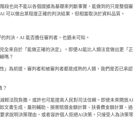
現階段也尚不能以各個證據為基礎來判斷事實，能做到的只是整個審
AI 可以做出某程度正確的判決結果，但相當取決於資料品質。
好的判決，AI 能否擔任審判者，也猶未可知。
完全來自於「能做正確的決定」。即便AI能比人類法官做出更「正
賴嗎？
性」為前提，審判者和被審判者都是成熟的人類，我們是否已承認
責？
，減輕法院負擔，或許也可能提高人民對司法信賴。即使未來開放AI
如文書生成、量刑輔助、損害賠償金額計算、扶養費金額計算、過
以要求說明決策理由，或者容許個人拒絕AI決策，只接受人為決策等