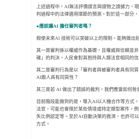
上述過程中，AI無法評價證言與證物之證據力，
判過程中的法律適用環節的預測。對於這一部分，
●應該讓AI 擔任審判者嗎？
假使未來AI 技術可以突破以上的限制，能夠做出
其一是審判係以權威作為基礎，且權威與信賴並非
確」的判決，人民會對其抱持與人類法官相同的信
其二是審判行為是以「審判者與被審判者具有同質
AI跟人具有同質性？
其三是若 AI 做出了錯誤的裁判，我們應當如何咎
目前階段能做到的是，導入AI以人機合作等方式
法官，可能也會限於某些情境或特定類型案件，例
失比例認定等。至於AI自動決策的救濟，也許可
方式。