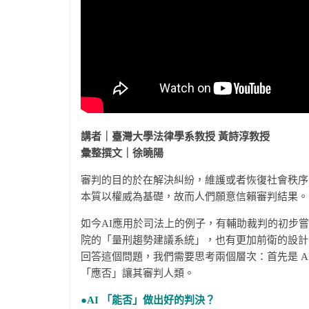
講者｜臺灣大學法律學系教授
黃詩淳教授
彙整撰文｜徐曉陽
審判的目的於在解決糾紛，維護或者恢復社會秩序
本質以權威為基礎，故而人們願意信賴審判結果。
如今AI應用於司法上的例子，有輔助裁判的初步嘗
院的「量刑趨勢建議系統」，也有更加前衛的設計
回答這個問題，我們需要思考兩個層次：首先是 AI
「應否」讓其審判人類。
●AI
「能否」做出好的判決？