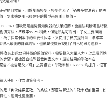
的效能如何。
予正確的目標值，用於訓練模型，模型代表了「過去多數法官」的思
標值，要求機器用已經建好的模型來預測目標值。
8.55%，但缺點是無從得知機器的決策細節，也無法判斷哪些特徵
演算法，準確率95.2%稍低，但從節點可看出，子女主要照顧
。為了探索個案中的重要性因素，又使用了梯度提升法，準確率
模型得出最後的計算結果，也就是使機器說明了自己的思考過程。
轉換為上述22項特徵的數值資料，需要投入大量人力，於是我們進
的步驟，讓機器直接學習裁判書文本。最後結果的準確率在
記的「原告／被告是父／母」之資訊後，準確率和 F1-score 均提升 2 個百
律人使用，作為決策參考。
的是「判決結果正確」的系統，那麼演算法的準確率或許重要；如
釋性、透明性更重要。