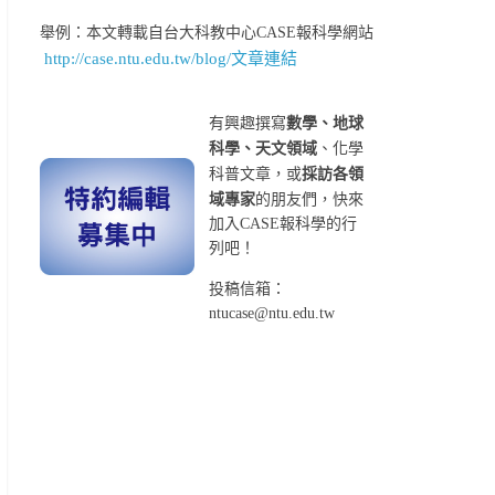
舉例：本文轉載自台大科教中心CASE報科學網站
http://case.ntu.edu.tw/blog/文章連結
有興趣撰寫
數學、地球
科學、天文領域
、化學
科普文章，或
採訪各領
域專家
的朋友們，快來
加入CASE報科學的行
列吧！
投稿信箱：
ntucase@ntu.edu.tw