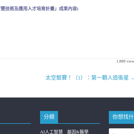
智慧技術及應用人才培育計畫」
成果內容)
1,889
view
！
太空競賽！（1）：第一顆人造衛星
分類
你想找什
AI人工智慧
基因&醫學