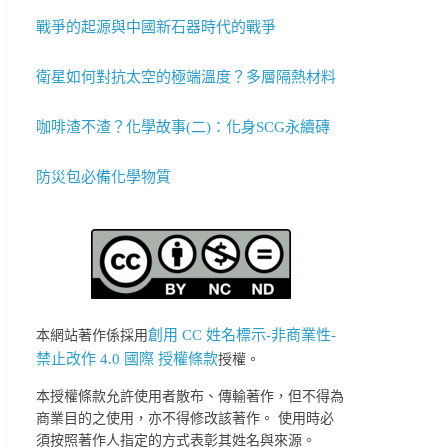
戰爭的起源與中國新石器時代的戰爭
衛星如何對抗太空的極端溫度？多層隔熱材料
咖啡渣不渣？化學故事(二)：化身SCG永續磚
防災包必備化學物質
創用 CC 姓名標示-非商業性-
本網站著作係採用
禁止改作 4.0 國際 授權條款
授權。
本授權條款允許使用者散布、傳輸著作，但不得為
商業目的之使用，亦不得修改該著作。 使用時必
須按照著作人指定的方式表彰其姓名與來源。