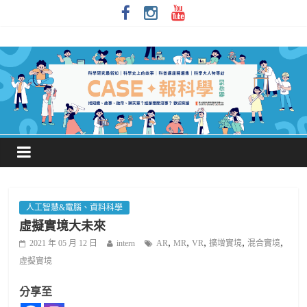
人工智慧&電腦、資料科學
虛擬實境大未來
,
,
,
,
,
2021 年 05 月 12 日
intern
AR
MR
VR
擴增實境
混合實境
虛擬實境
分享至