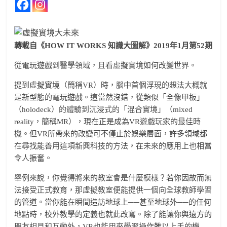
轉載自《HOW IT WORKS 知識大圖解》2019年1月第52期
從電玩遊戲到醫學領域，且看虛擬實境如何改變世界。
提到虛擬實境（簡稱VR）時，腦中首個浮現的想法大概就
是新型態的電玩遊戲。這當然沒錯，從類似「全像甲板」
（holodeck）的體驗到沉浸式的「混合實境」（mixed
reality，簡稱MR），現在正是成為VR遊戲玩家的最佳時
機。但VR所帶來的改變可不僅止於娛樂層面，許多領域都
在尋找能善用這項新興科技的方法，在未來的應用上也相當
令人振奮。
舉例來說，你覺得將來的教室會是什麼模樣？若你因故而無
法接受正式教育，那虛擬教室便能提供一個向全球教師學習
的管道。當你能在瞬間造訪地球上──甚至地球外──的任何
地點時，校外教學的定義也就此改寫。除了能讓你與遠方的
朋友相見和互動外，VR也能用來學習操作難以上手的機