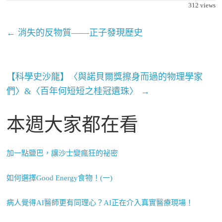
312
views
←
消失的反物質——正子發現歷史
【科學史沙龍】〈與諾貝爾獎擦身而過的物理學家
們〉&〈百年何短短之桂冠遺珠〉
→
本週大家都在看
加一點鹽巴，讓沙士變瘋狂的祕密
如何選擇Good Energy食物！(一)
病人覺得AI醫師更有同理心？AI正在介入真實醫療現場！