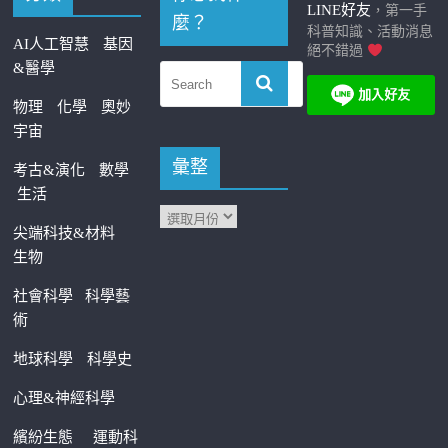
LINE好友
，第一手
麼？
科普知識、活動消息
AI人工智慧
基因
絕不錯過
&醫學
物理
化學
奧妙
宇宙
彙整
考古&演化
數學
生活
尖端科技&材料
生物
社會科學
科學藝
術
地球科學
科學史
心理&神經科學
繽紛生態
運動科