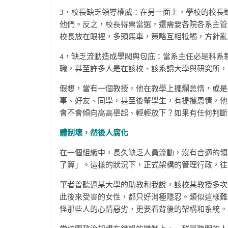
3，校長缺乏領導權威：在另一面上，學校的校長
他們。反之，校長得票當選，還需要各院各系主管
校長放在眼裡，多頭馬車，策略互相牴觸，方針亂
4，缺乏流動造成學閥與包庇：當系主任必是科系
職，甚至許多人是在該校、該系讀大學與研究所，
假想，當有一個教授，他在教學上擺爛怠惰，或是
事、好友、同學，甚至後輩學生，有提攜恩情，他
會不會傾向高高舉起、輕輕放下？如果有任何判斷
體制壞，然後人腐化
在一個組織中，長久缺乏人員流動，沒有合適的領
了算」。這樣的狀況下，正式架構的管理行政，往
筆者曾聽過某大學的助教和我說，該校某教授多次
此後來受害的女性，都只好消極隱忍。類似這樣難
怪那些人的心情惡劣，更要看背後的架構和系統。