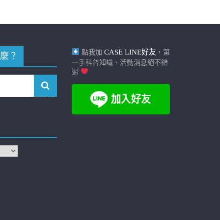
CASE LINE好友
點我加
，第
麼？
一手科普知識、活動消息絕不錯
過