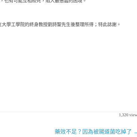
，也有可能互相絞死，陷入最愚蠢的困境。
州立大學工學院的終身教授劉詩聖先生後整理所得；特此誌謝。
1,320
view
藥效不足？因為被腸道菌吃掉了