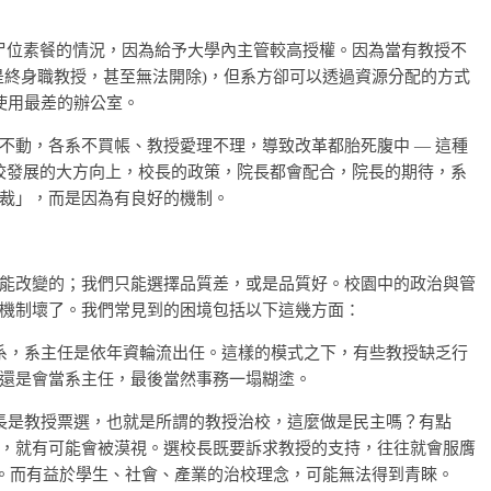
、尸位素餐的情況，因為給予大學內主管較高授權。因為當有教授不
是終身職教授，甚至無法開除)，但系方卻可以透過資源分配的方式
使用最差的辦公室。
不動，各系不買帳、教授愛理不理，導致改革都胎死腹中 — 這種
學校發展的大方向上，校長的政策，院長都會配合，院長的期待，系
裁」，而是因為有良好的機制。
能改變的；我們只能選擇品質差，或是品質好。校園中的政治與管
機制壞了。我們常見到的困境包括以下這幾方面：
系，系主任是依年資輪流出任。這樣的模式之下，有些教授缺乏行
還是會當系主任，最後當然事務一塌糊塗。
長是教授票選，也就是所謂的教授治校，這麼做是民主嗎？有點
，就有可能會被漠視。選校長既要訴求教授的支持，往往就會服膺
)。而有益於學生、社會、產業的治校理念，可能無法得到青睞。