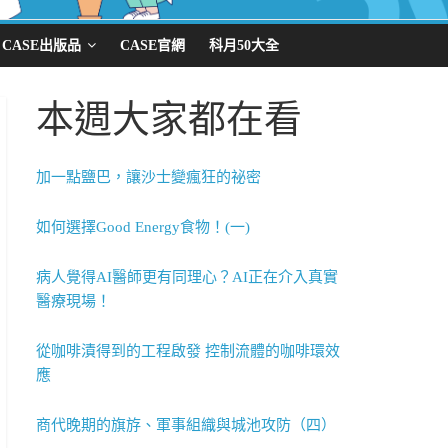
CASE出版品
CASE官網
科月50大全
本週大家都在看
加一點鹽巴，讓沙士變瘋狂的祕密
如何選擇Good Energy食物！(一)
病人覺得AI醫師更有同理心？AI正在介入真實
醫療現場！
從咖啡漬得到的工程啟發 控制流體的咖啡環效
應
商代晚期的旗斿、軍事組織與城池攻防（四）