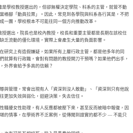
雖是學校教授選出的，但卻無權決定學院、科系的主管，就管不動
當樁腳「動員拉票」。因此，常見到各學院與科系各行其是，不把
成一團，學校根本不可能往同一個方向推動改革。
教授選出，院長也是校內教授，校長和重要主管都是長期在該校任
缺乏流動的僵化環境，實際上會產生大量的負面影響。
在研究上有造假嫌疑，如果所有上層行政主管，都是他多年的同
們就算有行政職，會對有問題的教授開刀干預嗎？如果他們出手，
，外界會給予多高的信賴？
導與管理，常會出現有人「資深到沒人敢動」、「資深到只有他說
往更加失效與弱化，迴避決策，失去信任。
性騷擾女性助理，有人反應都被壓下來，甚至反而被暗中報復，因
堪的情事，在學術界不乏案例，從傳聞到證實的都不少 — 不能只