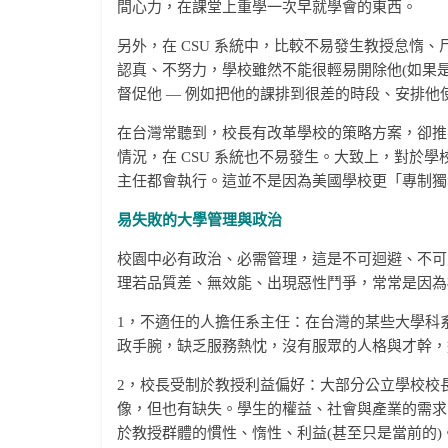
間心力，在課堂上重學一次早就學會的東西。
另外，在 CSU 系統中，比較不易發生教授怠惰
認真、不努力，學校雖然不能很輕易開除他(如果
督促他 — 例如把他的課排到很差的時段、安排他
在台灣常聽到，校長有改革學校的策略方案，卻推
情況，在 CSU 系統也不易發生。大致上，對於
主任都會執行。這並不是因為美國學校更「專制獨
易失敗的大學管理與政治
校園中必有政治、必需管理，這是不可迴避、不可
理若品質差、無效能、出現惡性鬥爭，常常是因為
1，不適任的人擔任系主任：在台灣的某些大學科
政手腕，缺乏服務熱忱，沒有服眾的人格與才幹，
2，校長受制於教授利益偏好：大部分公立學校校
像，但也有缺失。學生的權益、社會與產業的需求
於教授群體的慣性、惰性、利益(甚至只是當前的