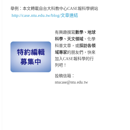
舉例：本文轉載自台大科教中心CASE報科學網站
http://case.ntu.edu.tw/blog/文章連結
有興趣撰寫
數學、地球
科學、天文領域
、化學
科普文章，或
採訪各領
域專家
的朋友們，快來
加入CASE報科學的行
列吧！
投稿信箱：
ntucase@ntu.edu.tw