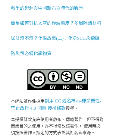
戰爭的起源與中國新石器時代的戰爭
衛星如何對抗太空的極端溫度？多層隔熱材料
咖啡渣不渣？化學故事(二)：化身SCG永續磚
防災包必備化學物質
創用 CC 姓名標示-非商業性-
本網站著作係採用
禁止改作 4.0 國際 授權條款
授權。
本授權條款允許使用者散布、傳輸著作，但不得為
商業目的之使用，亦不得修改該著作。 使用時必
須按照著作人指定的方式表彰其姓名與來源。