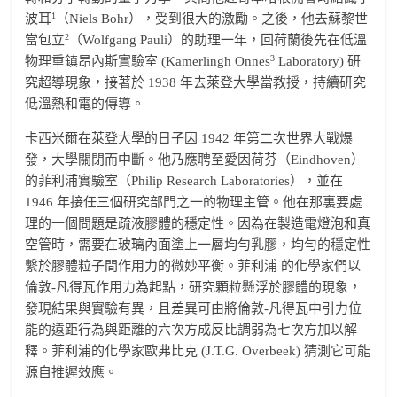
1
波耳
（Niels Bohr），受到很大的激勵。之後，他去蘇黎世
2
當包立
（Wolfgang Pauli）的助理一年，回荷蘭後先在低溫
3
物理重鎮昂內斯實驗室 (Kamerlingh Onnes
Laboratory) 研
究超導現象，接著於 1938 年去萊登大學當教授，持續研究
低溫熱和電的傳導。
卡西米爾在萊登大學的日子因 1942 年第二次世界大戰爆
發，大學關閉而中斷。他乃應聘至愛因荷芬（Eindhoven）
的菲利浦實驗室（Philip Research Laboratories），並在
1946 年接任三個研究部門之一的物理主管。他在那裏要處
理的一個問題是疏液膠體的穩定性。因為在製造電燈泡和真
空管時，需要在玻璃內面塗上一層均勻乳膠，均勻的穩定性
繫於膠體粒子間作用力的微妙平衡。菲利浦 的化學家們以
倫敦-凡得瓦作用力為起點，研究顆粒懸浮於膠體的現象，
發現結果與實驗有異，且差異可由將倫敦-凡得瓦中引力位
能的遠距行為與距離的六次方成反比調弱為七次方加以解
釋。菲利浦的化學家歐弗比克 (J.T.G. Overbeek) 猜測它可能
源自推遲效應。