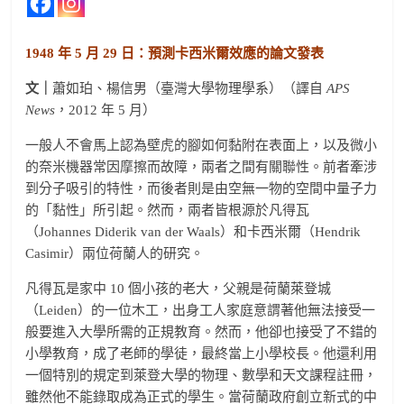
1948 年 5 月 29 日：預測卡西米爾效應的論文發表
文｜
蕭如珀、楊信男（臺灣大學物理學系）（譯自
APS
News
，2012 年 5 月）
一般人不會馬上認為壁虎的腳如何黏附在表面上，以及微小
的奈米機器常因摩擦而故障，兩者之間有關聯性。前者牽涉
到分子吸引的特性，而後者則是由空無一物的空間中量子力
的「黏性」所引起。然而，兩者皆根源於凡得瓦
（Johannes Diderik van der Waals）和卡西米爾（Hendrik
Casimir）兩位荷蘭人的研究。
凡得瓦是家中 10 個小孩的老大，父親是荷蘭萊登城
（Leiden）的一位木工，出身工人家庭意謂著他無法接受一
般要進入大學所需的正規教育。然而，他卻也接受了不錯的
小學教育，成了老師的學徒，最終當上小學校長。他還利用
一個特別的規定到萊登大學的物理、數學和天文課程註冊，
雖然他不能錄取成為正式的學生。當荷蘭政府創立新式的中