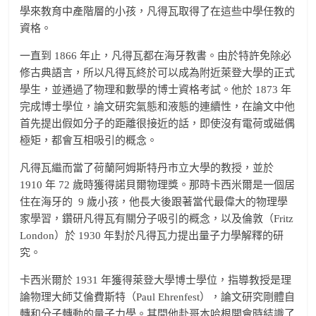
學來教育中產階層的小孩，凡得瓦取得了在這些中學任教的
資格。
一直到 1866 年止，凡得瓦都在海牙教書。由於特許免除必
修古典語言，所以凡得瓦終於可以成為附近萊登大學的正式
學生，並通過了物理和數學的博士資格考試。他於 1873 年
完成博士學位，論文研究氣態和液態的連續性，在論文中他
首先提出假如分子的距離很接近的話，即使沒有電荷或磁偶
極矩，都會互相吸引的概念。
凡得瓦繼而當了荷蘭阿姆斯特丹市立大學的教授，並於
1910 年 72 歲時獲得諾貝爾物理獎。那時卡西米爾是一個居
住在海牙的 9 歲小孩，他長大後跟著當代最偉大的物理學
家學習，鑽研凡得瓦有關分子吸引的概念，以及倫敦（Fritz
London）於 1930 年對於凡得瓦力提出量子力學解釋的研
究。
卡西米爾於 1931 年獲得萊登大學博士學位，指導教授是理
論物理大師艾倫費斯特（Paul Ehrenfest），論文研究剛體自
轉和分子轉動的量子力學。其間他赴哥本哈根開會時結識了