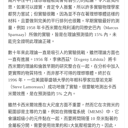
兩片中性平行理想導體板間會有弱引力的結論，令人匪夷所
思，如果可以證實，肯定令人振奮，所以許多實驗物理學家
都努力嘗試；但實驗很難，因為並不存在著理想導體這樣的
材料，且要做到完美的平行排列也很難。早期實驗最好的測
量，例如 1958 年卡西米爾在飛利浦的同僚史巴內（Marcus
Sparnaay）所做的實驗，皆是在理論預測值的 15% 內，未
能完全證明此理論正確。
數十年來此理論一直是吸引人的實驗挑戰，雖然理論方面也
4
一直有進展。1956 年，李佛西茲
（Evgeny Lifshitz）將卡
西米爾的理論和倫敦早期的研究整合在一起，在分析中加入
更實際的物質特性，而非那不可得的理想導體。終於在
1996 年，一位美國華盛頓大學的年輕科學家拉摩若克斯
（Steve Lamoreaux）成功地做了實驗，很靈敏地測出卡西
米爾效應，是在預測值的 5% 之內。
雖然卡西米爾效應在大尺度方面不重要，然而它在次微米的
範圍卻是主導的力量，例如在微機電系統（MEMS）中，它
會讓超級小的元件黏在一起，而要將間隔僅 10 奈米黏著的
金屬板分開，需要使用效果約和1大氣壓相當的力。因此，