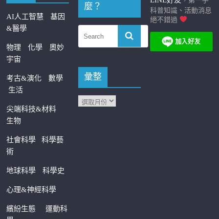
LINE好友
，第一手
麼？
科普知識、活動消息
AI人工智慧
基因
絕不錯過
&醫學
物理
化學
奧妙
宇宙
彙整
考古&演化
數學
生活
尖端科技&材料
生物
社會科學
科學藝
術
地球科學
科學史
心理&神經科學
繽紛生態
運動科