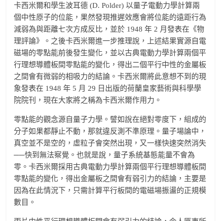
卡西米爾和學生波耳德 (D. Polder) 以量子電動力學計算兩
個中性原子的位能，果然發現推遲效應會將位能的遠距行為
減弱為與距離七次方成反比，並於 1948 年 2 月發表在《物
理評論》。之後卡西米爾進一步推理說，上述結果實源自電
磁場的零點能前後發生變化，並以古典電動力學計算兩個平
行理想導體板間零點能的變化，得出二個平行中性的金屬板
之間會有微弱的相吸力的結論。卡西米爾將此意想不到的現
象發表在 1948 年 5 月 29 日出版的荷蘭皇家藝術與科學學
院院刊，現在大家將之稱為卡西米爾作用力。
零點能的觀念源自量子力學。譬如說在絕對零度下，組成的
分子如果都靜止不動，那就違反測不準原理。量子場論中，
真空並不是空的，虛粒子會突然出現，又一樣快速突然消失
──快到無法察覺。也就是說，量子系統基態能量不會為
零。卡西米爾採用古典電動力學計算兩個平行理想導體板間
零點能的變化，得出金屬板之間會有弱引力的結論，主要是
因為在此情況下，只需計算平行板間的電磁場振盪的正規模
數目。