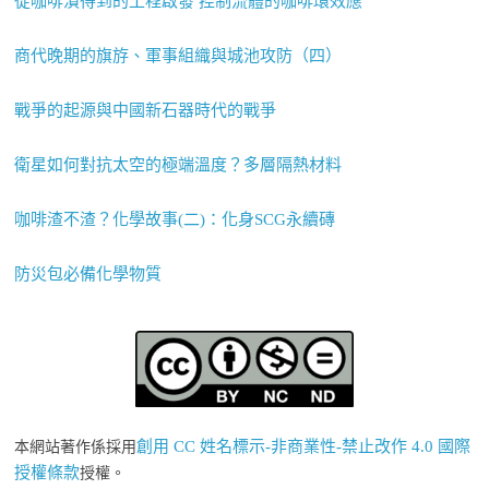
從咖啡漬得到的工程啟發 控制流體的咖啡環效應
商代晚期的旗斿、軍事組織與城池攻防（四）
戰爭的起源與中國新石器時代的戰爭
衛星如何對抗太空的極端溫度？多層隔熱材料
咖啡渣不渣？化學故事(二)：化身SCG永續磚
防災包必備化學物質
創用 CC 姓名標示-非商業性-禁止改作 4.0 國際
本網站著作係採用
授權條款
授權。