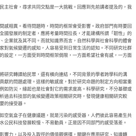
民主社會，尋求共同交點是一大挑戰。回應到先前講者提及的，我
間感相異。看待問題時，時間的框架會受影響。政府部門有時要回
全國發展的制定者，應將考量時間拉長，才能建構所謂「韌性」的
、企業就及其不同。而就知識界而言，自然科學與社會科學的體會
家對氣候變遷的感知，人容易受到日常生活的認知。不同研究社群
的設定，一方面受到時間框架侷限，一方面希望社會有感，一方面
將研究轉譯給民眾，還有橫向連結，不同背景的學者跨學科的溝
貢獻的問題處理。這樣的敏感度，對於研究命題的制定方向相當重
例如防災，緣起也是社會對它的需求度高。科學研究，不分基礎或
析過去科技部的氣候變遷政策相關研究時，發現健康相關研究較
要的接受器。
如空氣盒子在健康議題，就是污染的感受器，人們彼此容易產生共
水公民科技發展較慢、不易動員，正是因不同部門的感受落差。
影響力，以及投入取徑的價值觀選擇，關鍵在應用研究、知識轉