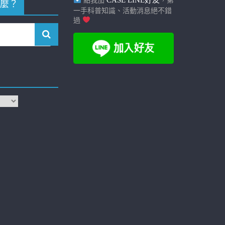
CASE LINE好友
點我加
，第
麼？
一手科普知識、活動消息絕不錯
過