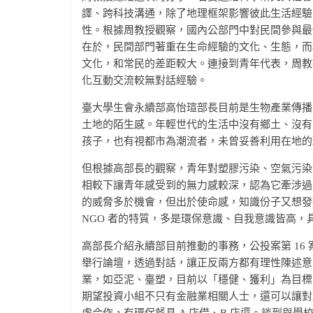
譯、跨科技溝通，除了地理框架影響彼此生活經驗
性。根據周教授觀察，國內公部門中對民間參與最
在於，民間部門著重在生命經驗的文化、生態，而
文化，和常民的差距較大。連接到青年代表，周教
化互動交流較無對話經驗。
臺大學生會永續部高怡瑄部長目前是生物產業傳播
土地的陌生感。年輕世代的生活中沒有鄉土、沒有
孩子，也有視都市為潮流者，未曾妥善利用在地的
但根據高部長的觀察，青年對塑膠污染、空氣污染
相較下讓青年感受到的無力感較深，認為它牽涉過
的威脅多於機會，但出於使命感，知識份子又想發
NGO 者的特質，多是環保意識、自我意識皆高
高部長介紹永續部目前推動的事務，公投案第 16
舉行論壇，透過對話，讓正反兩方都有理性陳述意見
業，如亞泥、臺塑，目前以「穩健、獲利」為目標
期望投資小組不只有金融業相關人士，還可以讓對