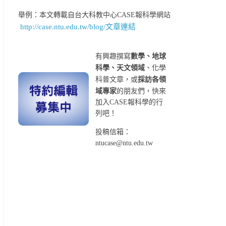
舉例：本文轉載自台大科教中心CASE報科學網站
http://case.ntu.edu.tw/blog/文章連結
有興趣撰寫
數學、地球
科學、天文領域
、化學
科普文章，或
採訪各領
域專家
的朋友們，快來
加入CASE報科學的行
列吧！
投稿信箱：
ntucase@ntu.edu.tw