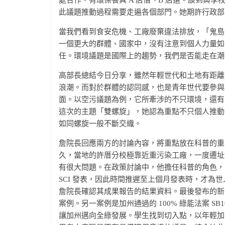
處合作，有環保餐具 A 店借、B 店還。談到與
此議題推動過程需要走遍各個部門。她期許行政部
當我們看到食安危機、工廠廢棄違法排放，「鬼島
一個更大的群體、國家中，沒有注意到個人力量如
任。環境議題是國際上的趨勢，我們是否能走在潮
高部長總結今日分享，雖然年輕世代和土地有距離
浪潮。而對於群體的認同感，也是青年世代要參與
面。以空污議題為例，它所牽涉的不只環境，還有
這次的主題「雙螺旋」，她認為重點不只個人推動
如同螺旋一般不斷交織。
詹院長回應兩方的討論內容，將重點放在科普的重
久，當地的許厝分校極靠近重污染工廠，一度遷址
有很大問題。在政策討論中，他擔任科普的角色，
SCI 發表，因此時間推遲至上個月發表時，才為
詹院長確認其成果報告的結果資料。最後發布的新聞
案例。另一案例是加州通過的 100% 綠能法案 SB1
讓加州邁向全綠發展。學生找到切入點，以年輕加