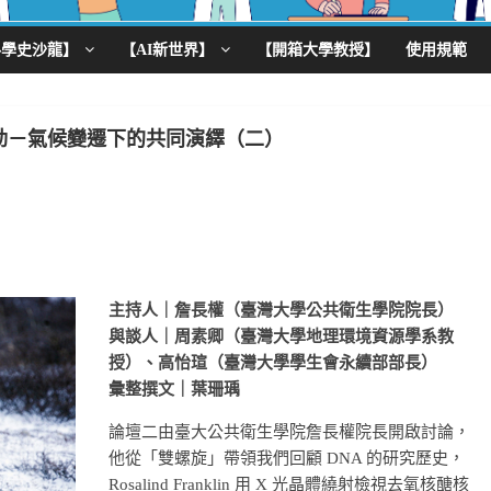
科學史沙龍】
【AI新世界】
【開箱大學教授】
使用規範
運動－氣候變遷下的共同演繹（二）
主持人｜詹長權（臺灣大學公共衛生學院院長）
與談人｜周素卿（臺灣大學地理環境資源學系教
授）、高怡瑄（臺灣大學學生會永續部部長）
彙整撰文｜葉珊瑀
論壇二由臺大公共衛生學院詹長權院長開啟討論，
他從「雙螺旋」帶領我們回顧 DNA 的研究歷史，
Rosalind Franklin 用 X 光晶體繞射檢視去氧核醣核