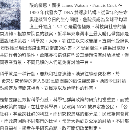
酸的樣態，而後 James Watson、Francis Crick 在
1950 年代發表了 DNA 雙螺旋結構。從當年的生命
奧秘談到今日的生存關鍵，詹院長認為全球平均溫
度上升幅度 1.5-2℃ 是最後極限。科技與社會的連
間流轉。根據詹院長的觀察，近半年來臺灣本土最大暖化爭議即是
圖說服決策者、科學家、大眾，卻往往以失敗告結。直到他受綠色
估，以實證數據呈現出燃煤電廠對健康的危害，才受到關注。結果出爐後，
共同作者的科學性。詹院長很遺憾這些公眾議題沒有討論場域，僅
同專業背景、不同見解的人們能夠有討論平台。
科學就是一種行動，要能和社會連結。她過往純研究都市，於
主，後來研究預算的進入對於民間團體的價值觀影響。她將今日討論
點設定及時間感相異、對民眾以及跨學科的科普。
是想要讓民眾對科學有感，科學社群與政策的研究相當重要，而誠
政策的關鍵。在社會科學界，民眾與 NGO 被界定為公民，「公
社群，甚至跨社群的利益。而研究較忽略的部分是：民眾為何會質
，而政府回應不同部門的比例，常常大過於對公眾的討論。不同部
自身福祉、學者在乎研究命題、政府關切政策制定。