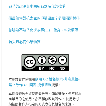
戰爭的起源與中國新石器時代的戰爭
衛星如何對抗太空的極端溫度？多層隔熱材料
咖啡渣不渣？化學故事(二)：化身SCG永續磚
防災包必備化學物質
創用 CC 姓名標示-非商業性-
本網站著作係採用
禁止改作 4.0 國際 授權條款
授權。
本授權條款允許使用者散布、傳輸著作，但不得為
商業目的之使用，亦不得修改該著作。 使用時必
須按照著作人指定的方式表彰其姓名與來源。