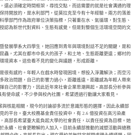
，還必須確定時間框架，尋找交點，而這需要的就是社會溝通的理
保持開放的，是水利部門，從莫拉克至今有十年經驗。兩方的落差
科學部門作為政府單位決策指標，只著重在水、氣循環，對生態、
授認為新世代對資料、生態有感覺，但是對整個生活環境空間的文
暨發展學系大四學生，她回應到青年與環境對話不足的關鍵，是和
昆蟲，尤其在都市中長大的孩子，和土地、生態距離更遠；鄉村的
環境資本。這些看不見的變化與議題，形成距離。
是很有感的。年輕人在戲水時發現困境，想投入淨灘解決；而空污
多政治問題，自己的影響力過小，距離遙遠。距離感為年輕人帶來
揮自己的影響力，因此近年來社會企業思潮興起。高部長分析參與
，具有使命感，不少參與校內社團，希望透過行動讓大家看見。
 案與核能相關，現今的討論卻多流於意識形態的選擇，因此永續部
的平台。臺大校務基金責任投資中，有 2.6 億投資在高污染產
，高部長希望臺大能負起大學的社會責任，以責任投資為目標。她
於永續、社會更瞭解的人加入。目前永續部推動的減塑活動與總務