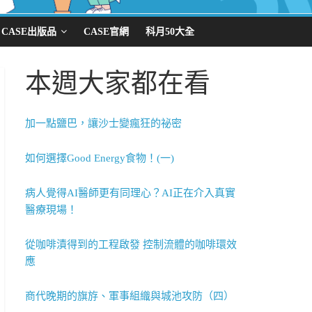
CASE出版品
CASE官網
科月50大全
本週大家都在看
加一點鹽巴，讓沙士變瘋狂的祕密
如何選擇Good Energy食物！(一)
病人覺得AI醫師更有同理心？AI正在介入真實
醫療現場！
從咖啡漬得到的工程啟發 控制流體的咖啡環效
應
商代晚期的旗斿、軍事組織與城池攻防（四）