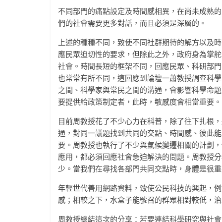
不同部門的痛點設定及時間感相異，在尚未成熟的
們的社會需要更多對話，而且必須是深層的。
上述的種種不同，致使不同社群期待的解方以及時
應民眾迫切性的要求，但除此之外，政府身為掌舵
社會。時間長短的框架不同，回應民眾、科研部門
也常常有所不同，這回應到論壇一蕭教授調查科學
之間、科學家與常民之間的溝通，會影響科學命題
要提供給政策制定者，此時，敏感度會相當重要。
目前周教授花了不少心力在科普，除了往下扎根，
通，對同一議題找到共同的交點、時間感、彼此能
要。周教授也執行了不少與氣候變遷相關的計劃，
應用，都必須回應社會急迫解決的問題。周教授分
少。當我們在尋找各部門共同交點時，身體是很重
年輕世代善用網路資料，致使公民科技的興起，例
感；相較之下，水盒子能號召的群眾相對較低，治
周教授總結這次的分享：若要連結科學研究與社會