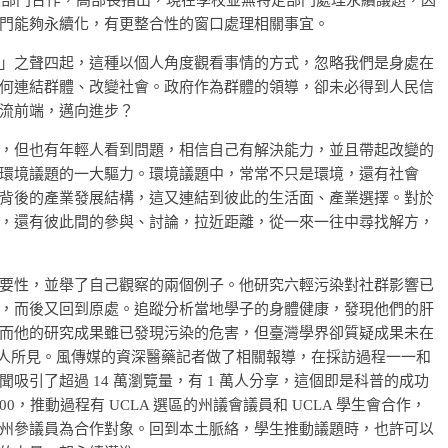
學校部門合作，高部長指出，現在學校並無特定部門處理永續議題，因
門能夠永續化，有更整合性的窗口處理相關事宜。
」之聲四起，這種以個人角度觀看事情的方式，忽略我們是身處在
何連結群體、改變社會。政府作為群體的領導，卻未必得到人民信
流前端，邁向進步？
，但也有年輕人看到問題，相信自己有解決能力，並且帶起改變的
環境議題的一大驅力。環境議題中，常常不只是環境，還有社會
背後的產業發展結構，這又連結到彼此的生活面、產業選擇。對於
，還有彼此間的參與、討論，拉近距離，從一來一往中尋找解方，
要性，並舉了自己觀察的兩個例子。他研究六輕污染對社群影響已
，而後又回到原處。追蹤分析當地學子的身體健康，發現他們的肝
而他的研究成果雖已發現污染的危害，但臺灣學界卻質疑成果未在
世人所見。風傳媒的資深醫藥記者做了相關報導，在採訪過程一一和
吸引了超過 14 萬瀏覽量，有 1 萬人分享，這個即是科普的成功
00，推動過程有 UCLA 選區的州議會議員和 UCLA 學生會合作，
州參議員為合作對象。回到本土脈絡，學生推動議題時，也許可以