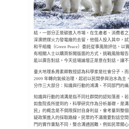
結，一部分正是碳進入市場，在生產者、消費者之
深澳燃煤火力發電廠的去留，他個人投入其中，試
和平組織（Green Peace）委託從事風險評
有相關人士以購買新聞版面的方式，挑戰風險報告
能以廣告對話。今天這場論壇正是意在對話，讓不
臺大地理系周素卿教授認為科學家是社會分子，而
2009 年轉向氣候治理，起初以民間參與治水為
分作三大部分：知識與行動的鴻溝、不同部門的痛
知識與行動的鴻溝是指不同社群間的認知落差，若
如詹院長所提到的，科學研究作為分析基礎，是溝通
民」的概念是不侷限探討自身利益，會考量到整個
疑政策進入的採取路線。民眾的不滿需要對話空間
門的實作重點不同，整合溝通困難，例如民眾關心