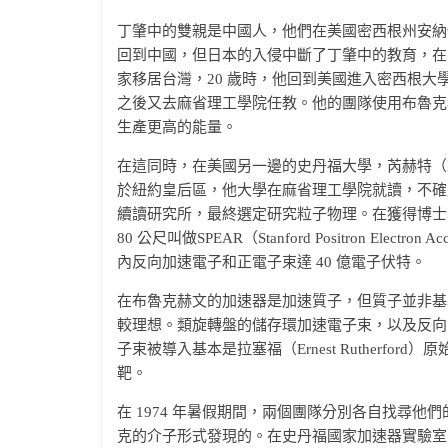
丁肇中的雙親是中國人，他們在美國密西根州安納
回到中國，但日本的入侵中斷了丁肇中的教育，在1
家移居台灣，20 歲時，他回到美國進入密西根大
之後又去麻省理工學院任教。他的團隊使用布魯克
生產更高的能量。
在這同時，在美國另一邊的史丹福大學，芮赫特（Burt
於紐約皇后區，他大學在麻省理工學院就讀，不確
續讀研究所，最終選定研究粒子物理。在獲得博士
80 公尺叫做SPEAR（Stanford Positron Elec
內反向加速電子和正電子束達 40 億電子伏特。
在布魯克赫文的加速器是加速質子，但質子並非基
較理想。類旋轉盤的儲存環加速電子束，以及反向
子束被導入基本是拉塞福（Ernest Rutherf
靶。
在 1974 年暑假期間，兩個團隊分別各自找尋
克的介子形式發現的。在史丹福國家加速器實驗室