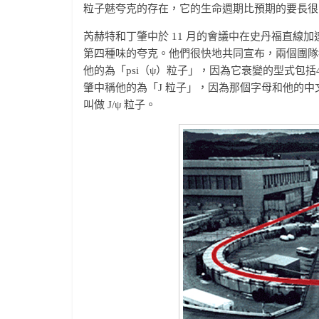
粒子魅夸克的存在，它的生命週期比預期的要長很
芮赫特和丁肇中於 11 月的會議中在史丹福直線
第四種味的夸克。他們很快地共同宣布，兩個團隊
他的為「psi（ψ）粒子」，因為它衰變的型式包括
肇中稱他的為「J 粒子」，因為那個字母和他的
叫做 J/ψ 粒子。