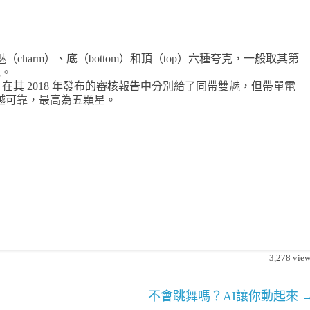
、魅（charm）、底（bottom）和頂（top）六種夸克，一般取其第
克。
up，PDG）在其 2018 年發布的審核報告中分別給了同帶雙魅，但帶單電
越可靠，最高為五顆星。
3,278
view
不會跳舞嗎？AI讓你動起來