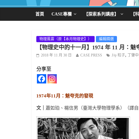
首頁
CASE專欄
【探索系列講座】
【
物理風雲（原【本月物理史】）
編輯精選
【物理史中的十一月】1974 年 11 月：
,
2018 年 11 月 30 日
CASE PRESS
J/ψ 粒子
丁肇中
分享至
1974年11月：魅夸克的發現
文｜
蕭如珀、楊信男（臺灣大學物理學系）（譯