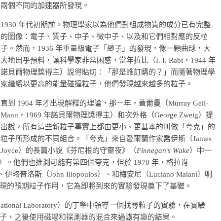
兩個不同的加速器所發現。
1930 年代初期前，物理學家以為他們對組成物質的成分已有完整
的圖像：電子、質子、中子、微中子、以及和它們相對應的反粒
子。然而，1936 年重量級電子「緲子」的發現，像一顆曲球，大
大地出乎預料，讓科學家非常困惑，當年拉比（I. I. Rabi，1944 年
諾貝爾物理獎得主）說得貼切：「那是誰訂購的？」而隨著物理學
家繼續以更高的能量碰撞粒子，他們發現越來越多的粒子。
直到 1964 年才出現解釋的理論，那一年，蓋爾曼（Murray Gell-
Mann，1969 年諾貝爾物理獎得主）和次外格（George Zweig）提
出說，所有這些新粒子事實上都由更小、更基本的叫做「夸克」的
粒子所形成的不同組合。「夸克」來自愛爾蘭作家喬伊斯（James
Joyce）的長篇小說《芬尼根的守靈夜》（
Finnegan’s Wake
）中一
r Mark!〉。他們也推測可能有第四個夸克，但於 1970 年，格拉肖
伊略普洛斯（John Iliopoulos）、和梅安尼（Luciano Maiani）明
現的預期粒子作用，它為即將到來的實驗發現奠下了基礎。
tional Laboratory）的丁肇中領導一個找尋粒子的實驗，在實驗
子，之後使用磁場和探測器的混合來過濾有趣的結果。