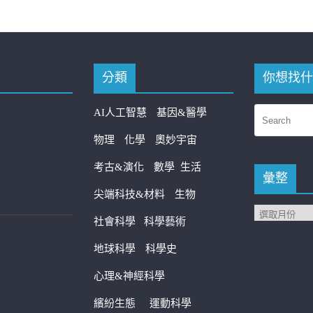
分類
你想找什
AI人工智慧
基因&醫學
物理
化學
奧妙宇宙
考古&演化
數學
生活
彙整
尖端科技&材料
生物
社會科學
科學藝術
地球科學
科學史
心理&神經科學
繽紛生態
運動科學