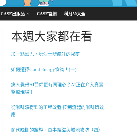
CASE出版品
CASE官網
科月50大全
本週大家都在看
加一點鹽巴，讓沙士變瘋狂的祕密
如何選擇Good Energy食物！(一)
病人覺得AI醫師更有同理心？AI正在介入真實
醫療現場！
從咖啡漬得到的工程啟發 控制流體的咖啡環效
應
商代晚期的旗斿、軍事組織與城池攻防（四）