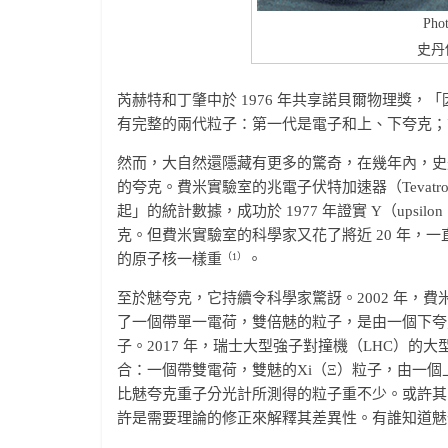
Pho
史丹
芮赫特和丁肇中於 1976 年共享諾貝爾物理獎
有完整的兩代粒子：第一代是電子和上、下夸克；
然而，大自然還隱藏有更多的驚奇，在幾年內，史丹
的夸克。費米實驗室的兆電子伏特加速器（Teva
起」的統計數據，成功於 1977 年證實 Y（up
克。但費米實驗室的科學家又花了將近 20 年，一
（
1
）
的原子核一樣重
。
至於魅夸克，它持續令科學家驚訝。2002 年，費
了一個帶單一電荷，雙倍魅的粒子，是由一個下夸
子。2017 年，瑞士大型強子對撞機（LHC）的
合：一個帶雙電荷，雙魅的Xi（Ξ）粒子，由一
比魅夸克重子分光計所測得的粒子重不少。或許其
許是需要理論的修正來解釋其差異性。有誰知道魅