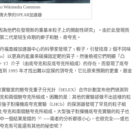
to:Wikimedia Commons
佛大學的SPEAR加速器
，「因為他們在發現新的重基本粒子上的開創性研究」。由於此發現而
第二代是短生命期的緲子和魅、奇夸克。
福直線加速器中心的科學家發現了 τ 輕子，引發找尋 2 個不同味
tron）以更高的能量來碰撞固定靶的質子，然後檢視它們明顯「凸
silon，ϒ）介子（由底夸克和反底夸克所組成）的存在，而發現了底夸
直到 1995 年才找出難以捉摸的頂夸克，它比原來預期的更重，跟金
米實驗室的魅夸克重子分光計（SELEX）合作計劃宣布他們偵測到
克和兩個魅夸克所組成。困難的是：其他的實驗卻做不出這樣的粒
大型強子對撞機底夸克實驗（LHCb）的探測器發現了罕見的粒子組
個上夸克和兩個魅夸克所組成。大型強子對撞機底夸克實驗的粒子也
（
2
）
中一個結果是錯的
──兩者的分析都很小心，也很完全──或也
夸克有可能還有其他的秘密呢？