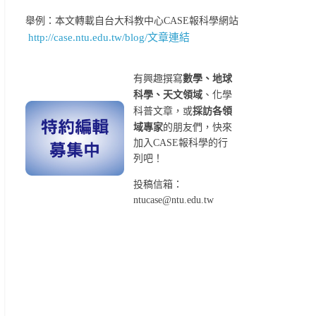
舉例：本文轉載自台大科教中心CASE報科學網站
http://case.ntu.edu.tw/blog/文章連結
有興趣撰寫
數學、地球
科學、天文領域
、化學
科普文章，或
採訪各領
域專家
的朋友們，快來
加入CASE報科學的行
列吧！
投稿信箱：
ntucase@ntu.edu.tw