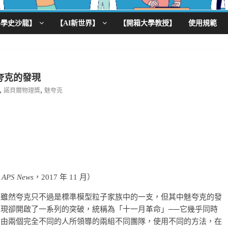
科學史沙龍】
【AI新世界】
【開箱大學教授】
使用規範
魅夸克的發現
,
,
諾貝爾物理獎
魅夸克
自
APS News
，2017 年 11 月）
雖然夸克只不過是標準模型粒子家族中的一支，但其中魅夸克的發
現卻開啟了一系列的突破，統稱為「十一月革命」──它幾乎同時
由兩個完全不同的人所領導的兩組不同團隊，使用不同的方法，在