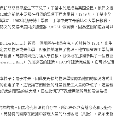
保訪問期間早產生下了兒子，丁肇中於是成為美國公民。他們之後
2歲之前他主要都在祖母的監督下居家學習。1949 年，丁肇中全
學學習，1962年獲得博士學位。丁肇中先在哥倫比亞大學任教職，
赫文的交錯梯度同步加速器（AGS）做實驗，因為這個加速器可以
on Richter）領導一個團隊在找尋夸克。芮赫特於 1931 年出生
定要讀物理或是化學，但很快地選擇了物理。他在麻省理工學院繼
學位後，芮赫特到史丹福大學任教，很快地在那裡參與了一個直徑
tron Accelerating Ring）的加速器的建造。1973年建造完成後，它可以在環
本粒子；電子才是，因此史丹福的物理學家認為他們的偵測方式比
的正電子束，之後讓它們碰撞的能量會產生大量的新粒子。這些粒
ord）原始的散射實驗的放大版，但在此情形下改使用液態氫和氘做為標
他們的標的物。因為夸克無法獨自存在，所以是以含有魅夸克和反魅夸
，芮赫特的團隊在數據中發現大量的凸出區域（共振），顯示出新