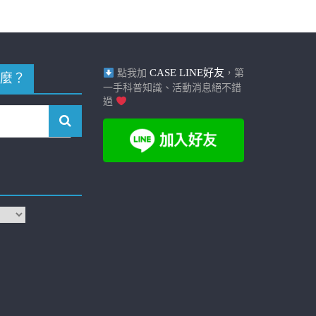
CASE LINE好友
點我加
，第
麼？
一手科普知識、活動消息絕不錯
過