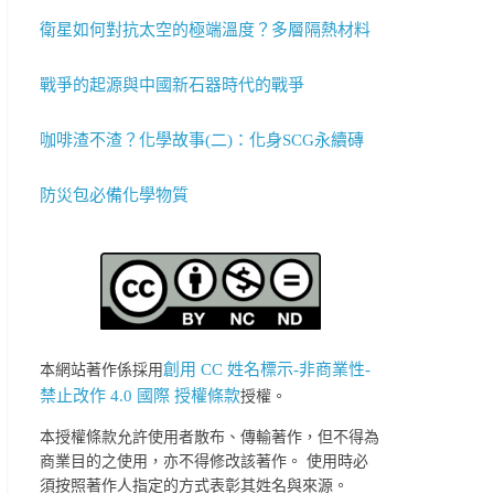
衛星如何對抗太空的極端溫度？多層隔熱材料
戰爭的起源與中國新石器時代的戰爭
咖啡渣不渣？化學故事(二)：化身SCG永續磚
防災包必備化學物質
創用 CC 姓名標示-非商業性-
本網站著作係採用
禁止改作 4.0 國際 授權條款
授權。
本授權條款允許使用者散布、傳輸著作，但不得為
商業目的之使用，亦不得修改該著作。 使用時必
須按照著作人指定的方式表彰其姓名與來源。