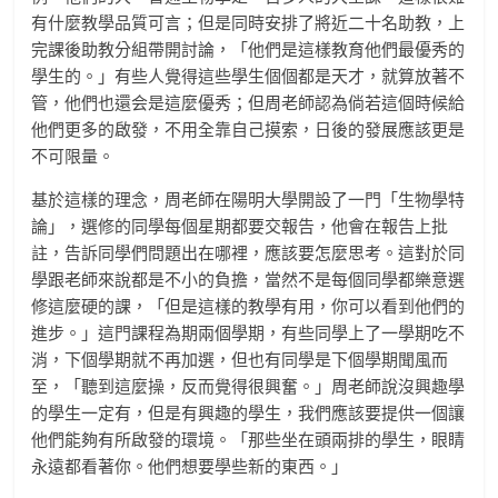
有什麼教學品質可言；但是同時安排了將近二十名助教，上
完課後助教分組帶開討論，「他們是這樣教育他們最優秀的
學生的。」有些人覺得這些學生個個都是天才，就算放著不
管，他們也還会是這麼優秀；但周老師認為倘若這個時候給
他們更多的啟發，不用全靠自己摸索，日後的發展應該更是
不可限量。
基於這樣的理念，周老師在陽明大學開設了一門「生物學特
論」，選修的同學每個星期都要交報告，他會在報告上批
註，告訴同學們問題出在哪裡，應該要怎麼思考。這對於同
學跟老師來說都是不小的負擔，當然不是每個同學都樂意選
修這麼硬的課，「但是這樣的教學有用，你可以看到他們的
進步。」這門課程為期兩個學期，有些同學上了一學期吃不
消，下個學期就不再加選，但也有同學是下個學期聞風而
至，「聽到這麼操，反而覺得很興奮。」周老師說沒興趣學
的學生一定有，但是有興趣的學生，我們應該要提供一個讓
他們能夠有所啟發的環境。「那些坐在頭兩排的學生，眼睛
永遠都看著你。他們想要學些新的東西。」