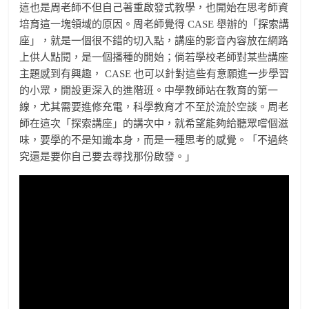
這也是周老師不但自己著重啟發式教學，也開始在思考師資
培育這一塊領域的原因。周老師覺得 CASE 舉辦的「探索講
座」，就是一個很不錯的切入點，講座的影音內容放在網路
上供人點閱，是一個播種的開始；倘若學校老師對某些講座
主題感到有興趣， CASE 也可以針對這些有意願進一步學習
的小眾，開設更深入的進階班。中學教師站在教育的第一
線，尤其需要進修充電，科學教育才不至於流於空談。周老
師在這次「探索講座」的講次中，就希望能夠給聽眾嚐個滋
味，要學的不是知識本身，而是一種思考的感覺。「不過終
究還是要你自己要去尋找那份啟發。」