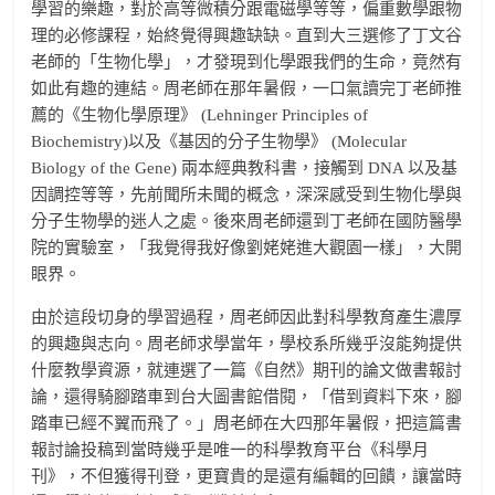
學習的樂趣，對於高等微積分跟電磁學等等，偏重數學跟物
理的必修課程，始終覺得興趣缺缺。直到大三選修了丁文谷
老師的「生物化學」，才發現到化學跟我們的生命，竟然有
如此有趣的連結。周老師在那年暑假，一口氣讀完丁老師推
薦的《生物化學原理》 (Lehninger Principles of
Biochemistry)以及《基因的分子生物學》 (Molecular
Biology of the Gene) 兩本經典教科書，接觸到 DNA 以及基
因調控等等，先前聞所未聞的概念，深深感受到生物化學與
分子生物學的迷人之處。後來周老師還到丁老師在國防醫學
院的實驗室，「我覺得我好像劉姥姥進大觀園一樣」，大開
眼界。
由於這段切身的學習過程，周老師因此對科學教育產生濃厚
的興趣與志向。周老師求學當年，學校系所幾乎沒能夠提供
什麼教學資源，就連選了一篇《自然》期刊的論文做書報討
論，還得騎腳踏車到台大圖書館借閱，「借到資料下來，腳
踏車已經不翼而飛了。」周老師在大四那年暑假，把這篇書
報討論投稿到當時幾乎是唯一的科學教育平台《科學月
刊》，不但獲得刊登，更寶貴的是還有編輯的回饋，讓當時