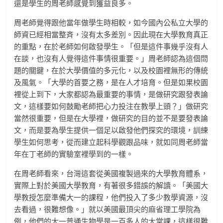
還是學生的周老師感覺到獲益良多。
周老師覺得跟他當年做學生時相較，如今國內公私立大學的
師資已經相當整斉，沒有太多差別。因此現在大學教育真正
的重點，在於老師如何啟發學生。「但是這件事幾乎沒有人
在談，也沒有人覺得這件事情很重要。」周老師認為這個問
題的關鍵，在於大學價值的多元化，以及校園裡無形的傳統
及風氣。「大學的首要之務，是在人才培育。但是如果校園
裡從上到下，大家都認為最重要的事情，是做研究跟發表論
文，這樣要如何鼓勵老師把心力投注在教學上頭？」做研究
當然很重要，但是在大學裡，做研究的目的並不是要發表論
文，而是要為學生提供一個足以啟發他們探究的環境，訓練
學生如何思考，從而建立起科學觀跟品味，就如同周老師當
年在丁老師的實驗室裡學到的一樣。
在周老師看來，台灣這套從美國複製過來的大學教育體系，
實際上對於美國大學教育，有著很多錯誤的解讀。「美國大
學教授怎麼準備大一的課程，他們投入了多少教學資源，沒
去看過，很難想像。」就以美國最頂尖的麻省理工學院為
例，他們的大一普通生物學是一百多人的大堂課，這樣很難