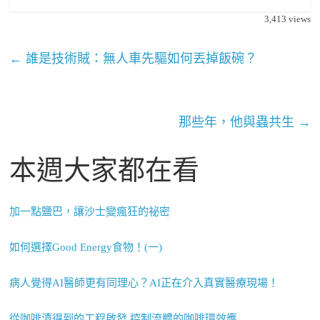
3,413
views
←
誰是技術賊：無人車先驅如何丟掉飯碗？
那些年，他與蟲共生
→
本週大家都在看
加一點鹽巴，讓沙士變瘋狂的祕密
如何選擇Good Energy食物！(一)
病人覺得AI醫師更有同理心？AI正在介入真實醫療現場！
從咖啡漬得到的工程啟發 控制流體的咖啡環效應