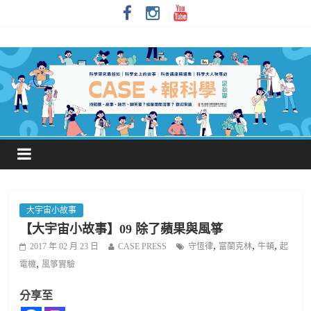
大宇宙小故事
【大宇宙小故事】09 除了蘋果與風箏
,
,
,
2017 年 02 月 23 日
CASE PRESS
守恆律
富蘭克林
牛頓
起
,
電機
風箏實驗
分享至