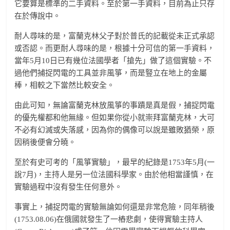
它要算是標準的二手資料。至於第一手資料，目前為止只存
在於傳說中。
耐人尋味的是，富蘭克林父子對於普氏的記載從未正式承認
或否認。而更耐人尋味的是，根據十分可信的第一手資料，
當年5月10日已有幾位法國學者「搶先」做了這個實驗。不
過他們捕捉閃電的工具並非風箏，而是豎立在地上的金屬
棒，相較之下當然比較安全。
由此可知，無論富蘭克林放風箏的事蹟是真是假，捕捉閃電
的優先權都和他無緣。但如果你從小就崇拜富蘭克林，大可
不必有幻滅或失落感，因為你的偶像可以說是雖敗猶榮，原
因稍後便會分曉。
至於有史可考的「風箏實驗」，最早的紀錄是1753年5月(一
說7月)，主持人是另一位法國科學家。由於他相當謹慎，在
實驗過程中沒有發生任何意外。
事實上，捕捉閃電的實驗無論如何還是非常危險，同年稍後
(1753.08.06)在俄國就發生了一樁悲劇，使得實驗主持人