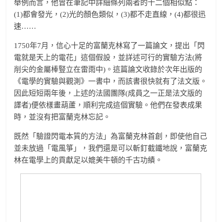
舉例而言，他曾在筆記中詳細條列兩者的十二個相似點：
(1)都會發光，(2)光的顏色類似，(3)都不走直線，(4)都很迅
速……
1750年7月，信心十足的富蘭克林寫了一篇論文，提出「閃
電就是天上的電花」這個假設，並詳述可行的實驗方法(將
削尖的金屬棒豎立在雷雨中)。這篇論文收錄於次年出版的
《電學的實驗與觀測》一書中，而該書很快就有了法文版。
因此短短兩年後，上述的法國團隊(成員之一正是法文版的
譯者)便依樣畫葫蘆，順利完成這個實驗。他們在發表成果
時，並沒有把富蘭克林忘記。
既然「驗證閃電本質的方法」為富蘭克林首創，即使他自己
並未放過「電風箏」，我們還是可以斬釘截鐵地說，富蘭克
林在電學上的貢獻足以媲美牛頓的千古功績。