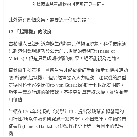
的這兩本兒童讀物的封面即可見一斑。
此外還有四個交集，需要逐一仔細討論：
13.
「起電機」的改良
古希臘人已經知道摩擦生(靜)電這種物理現象。科學史家通
常將這個發現歸功於公元前六世紀的泰利斯(Thales of
Miletus)，但這只是輾轉抄襲的結果，絕不能視為定論。
直到兩千多年後，摩擦生電才終於從純手動進步到機械輔助
(即所謂的起電機)，但仍然需要以人力驅動。起電機的原型
是德國科學家格氏(Otto von Guericke)於十七世紀發明的，
發電主體為旋轉的硫磺球，不過只能算是概念機，並沒有實
用價值。
牛頓在1704年出版的《光學》中，提出玻璃球旋轉發電的
可行性(所以牛頓也研究過一點電學)。不出幾年，牛頓的門
徒豪氏(Francis Hauksbee)便製作出史上第一台實用的起電
機。