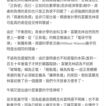
富蘭克林則獨具慧眼，認為兩種電的本質相同，差異僅在於
「正負號」而已。正如同在數學家(而非經濟學家)眼中，資
產和負債的差別也只是正負號不同罷了。必須強調的是這裡
的「資產和負債」並非只是比喻，精通會計學的富蘭克林很
可能真的是從這兒得到靈感。
由於「平衡原則」是會計學的金科玉律，富蘭克林自然而然
更上一層樓，從「正負電」的概念推論出了「電荷守恆
律」。無獨有偶，英國科學家沃森(William Watson)幾乎同
時提出相同的理論。
不過有些遺憾的是，由於當時誰也不知道電的本質(直到一
百五十年後電子才終於顯露蹤跡)，富蘭克林認為不妨將
「玻璃電」稱為正電，「樹脂電」稱為負電──這正是姍姍
來遲的電子必須被定義為「攜帶負電」的原因。假如富蘭克
林當初做了另一個選擇，我們今天就會方便多了。
牛頓又提出過什麼重要的守恆律呢？
並非能量守恆，因為能量這個概念在當時還不明確；也不是
動量守恆，因為已經有人捷足先登。正確答案是，在傳世之