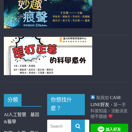
CASE
點我加
分類
你想找什
LINE好友
，第一手
麼？
科普知識、活動消息
AI人工智慧
基因
絕不錯過
&醫學