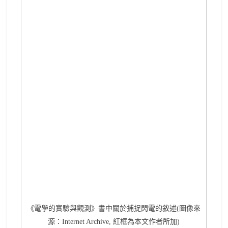
《電學的實驗與觀測》書中關於捕捉閃電的敘述(圖像來
源：Internet Archive, 紅框為本文作者所加)