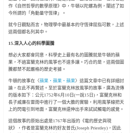
作《自然哲學的數學原理》中，牛頓以陀螺為例，闡述了如
今所謂的「角動量守恆律」。
就今日觀點而言，物理學中最基本的守恆律屈指可數，上述
這兩個都名列其中。
15.
深入人心的科學圖騰
想必大家都會同意，科學史上最有名的圖騰就是牛頓的蘋
果，不過富蘭克林的風箏也不遑多讓。巧合的是，這兩個圖
騰都禁不起嚴格的歷史考據。
牛頓的故事在〈
蘋果‧蘋果‧蘋果
〉這篇文章中已有詳細討
論，在此不再贅述。至於富蘭克林放風箏的故事，廣為流傳
的版本如下：公元1752年6月10日(一說15日)，富蘭克林和
長子威廉在雷雨中進行了一個大膽的實驗，利用風箏線把天
上的閃電引到地面，富蘭克林還伸出手來試試觸電的感覺。
這個故事的原始出處是1767年出版的《電的歷史與現
狀》，作者是富蘭克林的好友普氏(Joseph Priestley)，因此