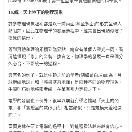
(Georg Richmann)成了第一位因電學實驗而捐軀的科學家。
16.
統一天上地下的物理現象
許多物理現象起初都是以一體兩面(甚至多面)的形式呈現人
類眼前，因此在物理學的發展過程中，經常會出現類似瞎子
摸象的情形。
等到實驗和理論累積到臨界點，總會有某個人靈光一閃，看
清這個現「象」的全貌。換言之，物理學的發展一直是個分
久必合、不斷統一的過程。
最有名的例子，就是牛頓之前的學者(例如哥白尼)認為「月
球環繞地球」和「蘋果墜落地面」是兩種不同的物理現象，
牛頓則巧妙地將兩者統一在萬有引力定律之下。
電學的發展也不例外，很早以前就有學者懷疑「天上的閃
電」和「實驗室的電(火)花」相當類似，只是規模天差地遠
罷了。
富蘭克林在研究電學的過程中，對這種看法越來越有信心。