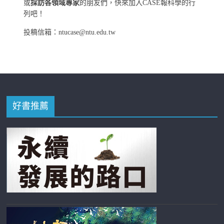
或
採訪各領域專家
的朋友們，快來加入CASE報科學的行
列吧！
投稿信箱：ntucase@ntu.edu.tw
好書推薦