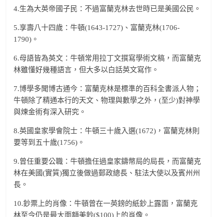
4.生為大英帝國子民：不過富蘭克林去世時已是美國公民。
5.享壽八十四歲：牛頓(1643-1727)、富蘭克林(1706-
1790)。
6.母語皆為英文：牛頓常用拉丁文撰寫學術文稿，而富蘭克
林雖懂好幾種語言，但大多以白話英文寫作。
7.博學多聞博古通今：富蘭克林是標準的百科全書派人物；
牛頓除了精通本行的天文、物理與數學之外，(至少)對神學
與煉金術有深入研究。
8.英國皇家學會院士：牛頓三十歲入選(1672)，富蘭克林則
要等到五十歲(1756)。
9.曾任重要公職：牛頓擔任過皇家鑄幣局的局長，而富蘭克
林在美國(實質)獨立後做過郵政總長、駐法大使以及賓州州
長。
10.鈔票上的肖像：牛頓曾在一英鎊的紙鈔上露面，富蘭克
林至今仍是最大面額美鈔($100)上的肖像。