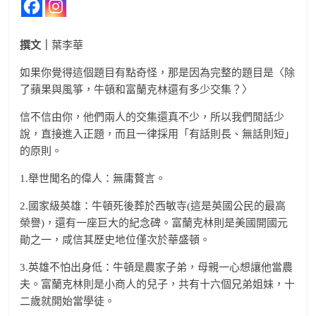
撰文｜
葉李華
如果你覺得這個題目有點奇怪，那是因為完整的題目是〈除
了蘋果與風箏，牛頓和富蘭克林還有多少交集？〉
信不信由你，他們兩人的交集還真不少，所以我們閒話少
說，直接進入正題，而且一律採用「有話則長、無話則短」
的原則。
1.舉世聞名的偉人：無庸贅言。
2.國家級英雄：牛頓死後葬於西敏寺(這是英國公民的最高
榮譽)，還有一座巨大的紀念碑。富蘭克林則是美國開國元
勛之一，咸信其歷史地位僅次於華盛頓。
3.英雄不怕出身低：牛頓是農家子弟，母親一心想讓他當農
夫。富蘭克林則是小商人的兒子，共有十六個兄弟姐妹，十
二歲就開始當學徒。