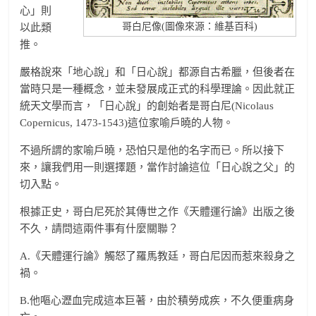
心」則
哥白尼像(圖像來源：維基百科)
以此類
推。
嚴格說來「地心說」和「日心說」都源自古希臘，但後者在
當時只是一種概念，並未發展成正式的科學理論。因此就正
統天文學而言，「日心說」的創始者是哥白尼(Nicolaus
Copernicus, 1473-1543)這位家喻戶曉的人物。
不過所謂的家喻戶曉，恐怕只是他的名字而已。所以接下
來，讓我們用一則選擇題，當作討論這位「日心說之父」的
切入點。
根據正史，哥白尼死於其傳世之作《天體運行論》出版之後
不久，請問這兩件事有什麼關聯？
A.《天體運行論》觸怒了羅馬教廷，哥白尼因而惹來殺身之
禍。
B.他嘔心瀝血完成這本巨著，由於積勞成疾，不久便重病身