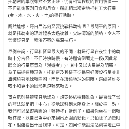
托勒密的學說雖然不太正確，仍有相當程度的實用價值──
不但能夠預測日食和月食，還能相當精密地描述五大行星
(金、木、水、火、土)的運行軌跡。
既然這樣，哥白尼為何又要挑戰托勒密呢？最簡單的原因，
就是托勒密的理論體系太過複雜，欠缺清晰的脈絡，令人不
禁懷疑只是一種湊答案的高深技巧。
舉例來說，行星和恆星最大的不同，就是行星在夜空中的軌
跡十分古怪，不但時快時慢，有時還會倒著走一段(因此希
臘文的行星原意為「漫遊者」)，其中又以火星最為明顯。
為了描述這種現象，托勒密及其徒子徒孫只好假設行星並非
單純繞著地球轉圈圈，而是在環繞地球的同時，還繞著許多
較小和更小的圓形軌道轉來轉去。
哥白尼則慧眼獨具地認為，想要終結這種亂象，最直截了當
的辦法就是把「中心」從地球移到太陽身上。關於這一點，
我們可以拿遊樂園的「轉轉杯」當例子。如果你坐在一個轉
轉杯裡，以自己為中心來觀察周圍的變化，只怕除了頭暈眼
花，很難看出什麼規律。可是，如果你能設法站到場地正中