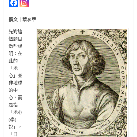
撰文｜
葉李華
先對這
個題目
做些說
明：在
此的
「地
心」並
非地球
的中
心，而
是指
「地心
(學)
說」，
「日