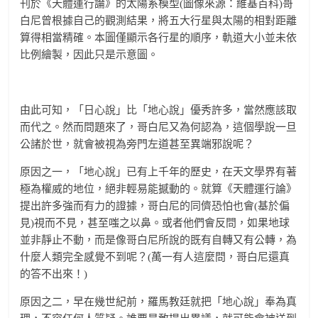
刊於《天體運行論》的太陽系模型(圖像來源：維基百科)哥
白尼曾根據自己的觀測結果，將五大行星與太陽的相對距離
算得相當精確。本圖僅顯示各行星的順序，軌道大小並未依
比例繪製，因此只是示意圖。
由此可知，「日心說」比「地心說」優秀許多，當然應該取
而代之。然而問題來了，哥白尼又為何認為，這個學說一旦
公諸於世，就會被視為旁門左道甚至異端邪說呢？
原因之一，「地心說」已有上千年的歷史，在天文學界有著
極為權威的地位，絕非輕易能撼動的。就算《天體運行論》
提出許多強而有力的證據，哥白尼的同儕恐怕也會(基於偏
見)視而不見，甚至嗤之以鼻。或者他們會反問，如果地球
並非靜止不動，而是像哥白尼所說的既有自轉又有公轉，為
什麼人類完全感覺不到呢？(萬一有人這麼問，哥白尼還真
的答不出來！)
原因之二，早在幾世紀前，羅馬教廷就把「地心說」奉為真