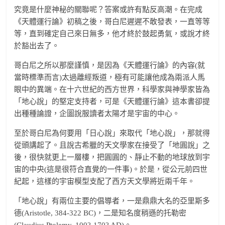
究竟是什麼神秘的關聯呢？答案或許有點反高潮。在完成
《天體運行論》初稿之後，哥白尼遲遲不敢發表，一直等等
等，直到確定自己來日無多，他才終於鼓起勇氣，或說才終
於豁出去了。
哥白尼之所以那麼謹慎，是因為《天體運行論》的內容(就
當時標準而言)太過離經叛道，極有可能讓他成為兩派人馬
眼中的異端。在十六世紀的西方世界，科學家與神學家皆為
「地心說」的堅定支持者，可是《天體運行論》這本書卻提
出種種論證，企圖說服讀者太陽才是宇宙的中心。
至於哥白尼為何要用「日心說」來取代「地心說」，那就得
從頭講起了。且說古希臘的天文學家在接受了「地圓說」之
後，很快就更上一層樓，把圓圓的、靜止不動的地球放到宇
宙的中央(這是很符合直覺的一件事)。於是，從公元前四世
紀起，這樣的宇宙模型支配了西方天文學將近兩千年。
「地心說」有兩位主要的倡導者，一是鼎鼎大名的亞里斯多
德(Aristotle, 384-322 BC)，二是知名度稍遜的托勒密