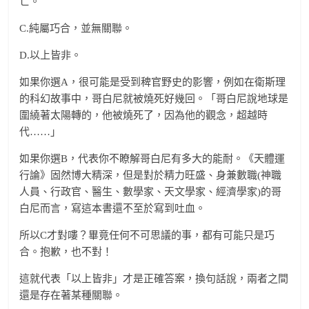
亡。
C.純屬巧合，並無關聯。
D.以上皆非。
如果你選A，很可能是受到稗官野史的影響，例如在衛斯理
的科幻故事中，哥白尼就被燒死好幾回。「哥白尼說地球是
圍繞著太陽轉的，他被燒死了，因為他的觀念，超越時
代……」
如果你選B，代表你不瞭解哥白尼有多大的能耐。《天體運
行論》固然博大精深，但是對於精力旺盛、身兼數職(神職
人員、行政官、醫生、數學家、天文學家、經濟學家)的哥
白尼而言，寫這本書還不至於寫到吐血。
所以C才對嘍？畢竟任何不可思議的事，都有可能只是巧
合。抱歉，也不對！
這就代表「以上皆非」才是正確答案，換句話說，兩者之間
還是存在著某種關聯。