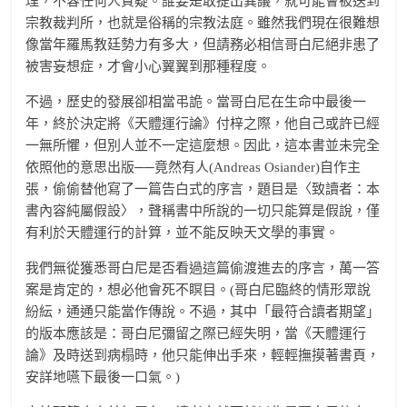
理，不容任何人質疑。誰要是敢提出異議，就可能會被送到
宗教裁判所，也就是俗稱的宗教法庭。雖然我們現在很難想
像當年羅馬教廷勢力有多大，但請務必相信哥白尼絕非患了
被害妄想症，才會小心翼翼到那種程度。
不過，歷史的發展卻相當弔詭。當哥白尼在生命中最後一
年，終於決定將《天體運行論》付梓之際，他自己或許已經
一無所懼，但別人並不一定這麼想。因此，這本書並未完全
依照他的意思出版──竟然有人(Andreas Osiander)自作主
張，偷偷替他寫了一篇告白式的序言，題目是〈致讀者：本
書內容純屬假設〉，聲稱書中所說的一切只能算是假說，僅
有利於天體運行的計算，並不能反映天文學的事實。
我們無從獲悉哥白尼是否看過這篇偷渡進去的序言，萬一答
案是肯定的，想必他會死不瞑目。(哥白尼臨終的情形眾說
紛紜，通通只能當作傳說。不過，其中「最符合讀者期望」
的版本應該是：哥白尼彌留之際已經失明，當《天體運行
論》及時送到病榻時，他只能伸出手來，輕輕撫摸著書頁，
安詳地嚥下最後一口氣。)