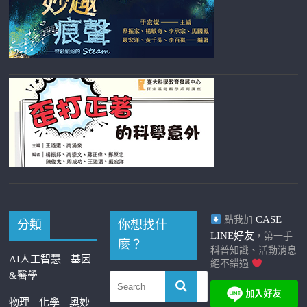
CASE
點我加
分類
你想找什
LINE好友
，第一手
麼？
科普知識、活動消息
AI人工智慧
基因
絕不錯過
&醫學
物理
化學
奧妙