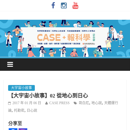
大宇宙小故事
【大宇宙小故事】02 從地心到日心
,
,
2017 年 01 月 06 日
CASE PRESS
哥白尼
地心說
天體運行
,
,
論
托勒密
日心說
分享至