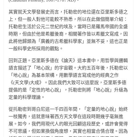
(Claudius Ptolemy, 100?-170? AD)。
其實就天文學發展史而言，托勒密的地位還在亞里斯多德之
上，但一般人對他可能較不熟悉，所以在此做個簡單介紹：
托勒密生活於公元二世紀的埃及，當時已是羅馬帝國的全盛
時期，但由於他是希臘後裔，相關著作皆以希臘文寫成，因
此將他歸類為「廣義的古希臘科學家」並無不妥，這也正是
一般科學史所採用的觀點。
回到正題。亞里斯多德在《論天》這本書中，用哲學與邏輯
語言描述了「地心說」的宇宙觀。大約五百年後，托勒密以
「地心說」為基本架構，用數學語言寫成他的經典之作
《(天文學)大成》。因此我們大致可以這麼說，亞里斯多德
提倡的是「定性的地心說」，托勒密則將「地心說」升級為
定量的科學理論。
從托勒密到哥白尼這一千四百年間，「定量的地心說」始終
一枝獨秀，這就意味著西方天文學在這段時期幾乎毫無進
展。如今，我們用現代人的眼光回顧這段歷史，或許會覺得
不可思議，但如果換個角度想，其實也相當合情合理。因為