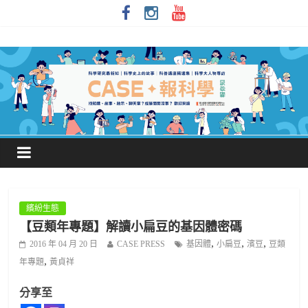
繽紛生態
【豆類年專題】解讀小扁豆的基因體密碼
,
,
,
2016 年 04 月 20 日
CASE PRESS
基因體
小扁豆
濱豆
豆類
,
年專題
黃貞祥
分享至