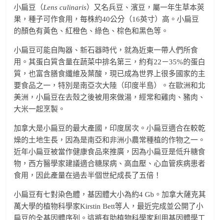
小扁豆（
Lens culinaris
）又名兵豆、濱豆，屬一年生草本莢
果，種子可作食用，每株約40公分（16英寸）高。小扁豆
的顏色有黃色、紅橙色、綠色、棕色和黑色等。
小扁豆可能自陶器、新石器時代，就為近東一帶人們所食
用。其蛋白質含量在蔬菜中排名第三，約有22－35%的蛋白
質，也富含膳食纖維及葉酸，現已成為世界上很多國家的主
要食品之一，特別是南亞次大陸（印度半島）。在歐洲和北
美洲，小扁豆在去殼之後被用來做湯，經常和雞肉、豬肉、
大米一起烹製。
加拿大是小扁豆的最大產國，印度居次。小扁豆適合在較乾
燥的土地生長，因為是南亞和非洲小農常種植的作物之一。
近年小扁豆被當作健康食品來推廣，因為小扁豆是低升糖食
物，西方醫學家建議適合糖尿病、高血壓、心血管疾病患者
食用，因此產量在過去半個世紀成長了五倍！
小扁豆有七對染色體，基因體大小為約4 Gb。加拿大薩克其
萬大學的植物科學家Kirstin Bett等人，最近完成並公開了小
扁豆的全基因體序列。這將有助植物科學家利用基因體學工