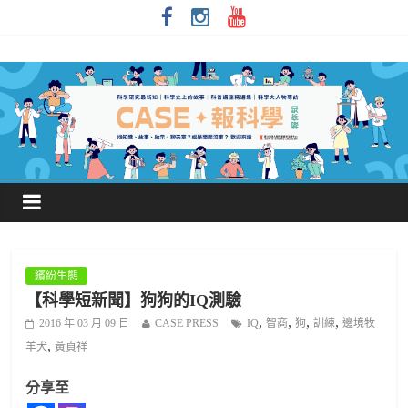
繽紛生態
【科學短新聞】狗狗的IQ測驗
,
,
,
,
2016 年 03 月 09 日
CASE PRESS
IQ
智商
狗
訓練
邊境牧
,
羊犬
黃貞祥
分享至