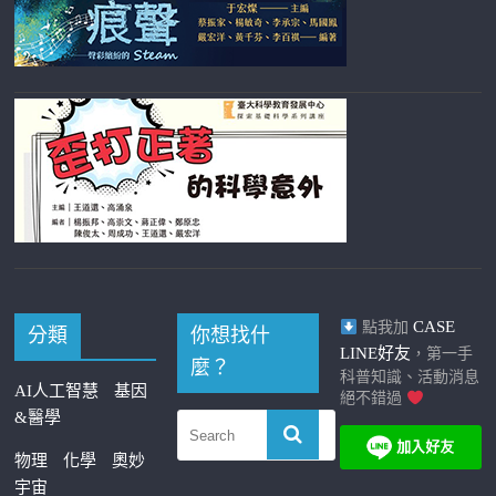
CASE
點我加
分類
你想找什
LINE好友
，第一手
麼？
科普知識、活動消息
AI人工智慧
基因
絕不錯過
&醫學
物理
化學
奧妙
宇宙