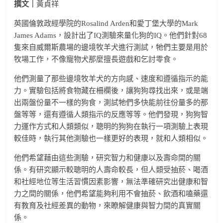
撰文｜
黃貞祥
英國倫敦政經學院的Rosalind Arden和愛丁堡大學的Mark
James Adams，設計出了IQ測驗來量化狗的IQ。他們針對68
隻來自威爾斯農場的邊境牧羊犬進行測試，牠們主要是用於
牧場工作，不像寵物犬那麼擅長遊戲和乞討零食。
他們測量了那些邊境牧羊犬的方向感、速度和遵循指示的能
力。實驗包括將食物藏在柵欄後，讓狗狗尋找出來，或是端
出兩盤份量不一樣的狗食，測試牠們多快能前往份量多的那
盤等等，還有遵循人類指示的反應等等。他們發現，狗狗智
力運作方式和人類類似，聰明的狗狗在執行一項測驗上表現
較佳時，執行其他測驗也一樣更好的表現，就和人類相似。
他們希望藉由這些測驗，研究智力和健康以及壽命間的關
係。有研究顯示較聰明的人壽命較長，但人類受抽菸、喝酒
和社經地位等生活習慣因素影響，無法準確研究出健康和智
力之間的關係，他們希望能夠利用不會抽菸、飲酒和嗑藥還
有教育及社經差異的動物，來瞭解健康與智力間的真實關
係。