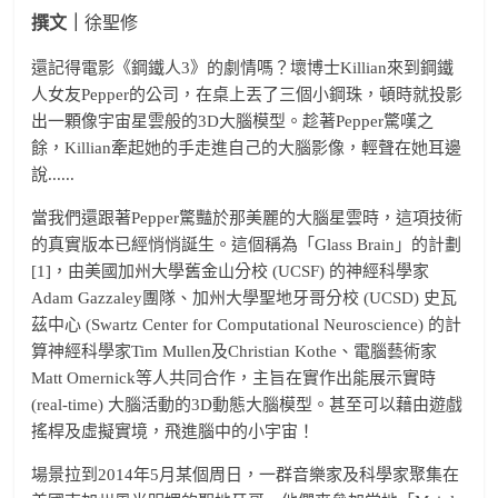
撰文｜
徐聖修
還記得電影《鋼鐵人3》的劇情嗎？壞博士Killian來到鋼鐵
人女友Pepper的公司，在桌上丟了三個小鋼珠，頓時就投影
出一顆像宇宙星雲般的3D大腦模型。趁著Pepper驚嘆之
餘，Killian牽起她的手走進自己的大腦影像，輕聲在她耳邊
說......
當我們還跟著Pepper驚豔於那美麗的大腦星雲時，這項技術
的真實版本已經悄悄誕生。這個稱為「Glass Brain」的計劃
[1]，由美國加州大學舊金山分校 (UCSF) 的神經科學家
Adam Gazzaley團隊、加州大學聖地牙哥分校 (UCSD) 史瓦
茲中心 (Swartz Center for Computational Neuroscience) 的計
算神經科學家Tim Mullen及Christian Kothe、電腦藝術家
Matt Omernick等人共同合作，主旨在實作出能展示實時
(real-time) 大腦活動的3D動態大腦模型。甚至可以藉由遊戲
搖桿及虛擬實境，飛進腦中的小宇宙！
場景拉到2014年5月某個周日，一群音樂家及科學家聚集在