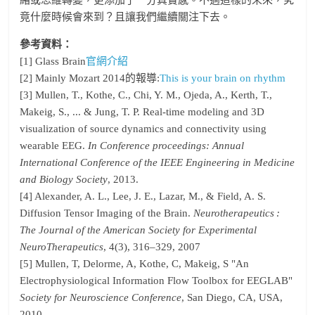
緒或思維轉變，更添加了一分真實感。不過這樣的未來，究
竟什麼時候會來到？且讓我們繼續關注下去。
參考資料：
[1] Glass Brain
官網介紹
[2] Mainly Mozart 2014的報導:
This is your brain on rhythm
[3] Mullen, T., Kothe, C., Chi, Y. M., Ojeda, A., Kerth, T.,
Makeig, S., ... & Jung, T. P. Real-time modeling and 3D
visualization of source dynamics and connectivity using
wearable EEG.
In Conference proceedings: Annual
International Conference of the IEEE Engineering in Medicine
and Biology Society
, 2013.
[4] Alexander, A. L., Lee, J. E., Lazar, M., & Field, A. S.
Diffusion Tensor Imaging of the Brain.
Neurotherapeutics :
The Journal of the American Society for Experimental
NeuroTherapeutics
, 4(3), 316–329, 2007
[5] Mullen, T, Delorme, A, Kothe, C, Makeig, S "An
Electrophysiological Information Flow Toolbox for EEGLAB"
Society for Neuroscience Conference
, San Diego, CA, USA,
2010