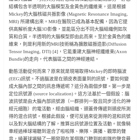
結構包含半透明的大腦模型及金黃色的纖維束，這是根據
Mickey的大腦核磁共振影像 (Magnetic Resonance Imaging,
MRI) 所建構出來。MRI在醫院已成為基本配備，因為它提
供高解析度大腦3D影像，並能區分出不同大腦組織例如灰
質和白質，半透明的大腦模型即由此而來。至於金黃色的纖
維束，則是利用新的MRI技術稱為擴散磁振造影(Diffusion
Tensor Imaging, DTI) [4]，它能重建大腦神經纖維束(Axon
Bundle)的走向，代表腦區之間的神經連結。
動態活動從何而來？原來就是現場取得Mickey的即時腦波
(EEG)訊號。不過腦波是在頭皮表面量到的訊號，要如何變
成大腦內部之間的訊息傳遞呢？這分為兩個步驟。第一步是
定位訊號源 (source localization)。這方法基於一個假設：腦
波訊號是由大腦內部訊號源（一群排列一致且同步活化的神
經元細胞）的電活動，經由腦組織、頭蓋骨傳遞到頭皮所測
得的混合訊號。根據此假設，便可反過來從測得的混和訊號
以及對大腦結構的了解，推算出訊號源位置及活動。就像騎
車經過棒球場聽到混合了啦啦隊、樂隊、廣播、觀眾的聲
音，繞著球場騎了一圈發現在某個路口聽到啦啦隊的聲音最