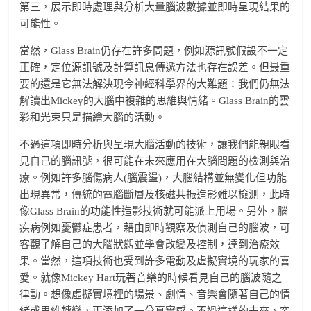
第三，展示即時處理與分析大量腦波數據並即時呈現結果的
可能性。
當然，Glass Brain仍存在許多問題，例如源訊號假設不一定
正確，定位源訊號及計算訊息傳遞方法也存在誤差。但最重
要的還是它無法解決現今神經科學界的大難題：我們仍無法
解讀出Mickey的大腦中複雜的思維與情緒。Glass Brain的雲
彩和光束只是描繪大腦的活動。
不過這項即時分析與呈現大腦活動的技術，讓我們能親眼看
見自己的腦訊號，很可能在未來應用在大腦問題的檢測與治
療。例如許多腦傷病人(腦震盪)，大腦結構並無變化但功能
出現異常，傳統的電腦斷層及核磁共振造影難以檢測，此時
像Glass Brain的功能性造影技術就可能派上用場。另外，腦
疾病例如憂鬱症患者，藉由即時觀察及偵測自己的腦波，可
客觀了解自己的大腦狀態並學會改變及控制，達到治療效
果。當然，這項技術也受到許多電動及虛擬實境的玩家的喜
愛。就像Mickey Hart玩著音樂的時候看見自己的腦波隨之
律動。想像虛擬實境裡的場景、劇情、音樂會隨著自己的情