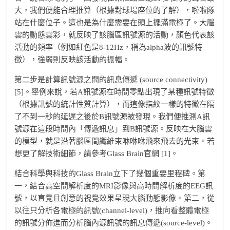
大，我們便能合理推算（根據對球場座位的了解），啦啦隊
站在什麼位子。這也是為什麼需要在頭上擺滿電極了。大腦
雲的動態雲彩，就反映了該腦區訊號源的活動，顏色代表該
活動的頻率（例如紅色是8-12Hz，稱為alpha波的訊號特
徵），強弱則反映該活動的振幅。
第二步是計算訊號源之間的訊息傳遞 (source connectivity)
[5]。舉例來說，若A訊號源在時間零點出現了某種訊號特徵
（根據訊號的統計性質計算），而這像指紋一樣的特徵在隔
了不到一秒的延遲之後於B訊號源被發現。我們便推測A訊
號源在這段時間內「傳遞訊息」到B訊號源。反映在大腦雲
的模型，就是沿著腦區間纖維束咻咻咻飛來飛去的光束。若
想更了解技術細節，請參考Glass Brain官網 [1]。
結合科學與科技的Glass Brain立下了幾個重要里程碑。第
一，結合高空間解析度的MRI影像與高時間解析度的EEG訊
號，以直覺且創意的視覺效果呈現大腦動態影像。第二，從
以往只分析各電極的訊號(channel-level)，推向看整體電極
的訊號分佈進而分析腦內源訊號的訊息傳遞(source-level)。