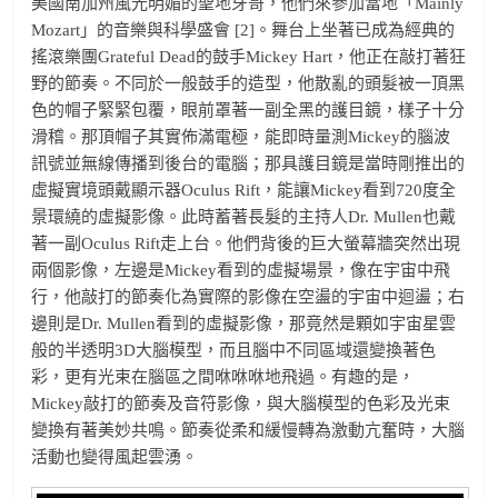
美國南加州風光明媚的聖地牙哥，他們來參加當地「Mainly
Mozart」的音樂與科學盛會 [2]。舞台上坐著已成為經典的
搖滾樂團Grateful Dead的鼓手Mickey Hart，他正在敲打著狂
野的節奏。不同於一般鼓手的造型，他散亂的頭髮被一頂黑
色的帽子緊緊包覆，眼前罩著一副全黑的護目鏡，樣子十分
滑稽。那頂帽子其實佈滿電極，能即時量測Mickey的腦波
訊號並無線傳播到後台的電腦；那具護目鏡是當時剛推出的
虛擬實境頭戴顯示器Oculus Rift，能讓Mickey看到720度全
景環繞的虛擬影像。此時蓄著長髮的主持人Dr. Mullen也戴
著一副Oculus Rift走上台。他們背後的巨大螢幕牆突然出現
兩個影像，左邊是Mickey看到的虛擬場景，像在宇宙中飛
行，他敲打的節奏化為實際的影像在空盪的宇宙中迴盪；右
邊則是Dr. Mullen看到的虛擬影像，那竟然是顆如宇宙星雲
般的半透明3D大腦模型，而且腦中不同區域還變換著色
彩，更有光束在腦區之間咻咻咻地飛過。有趣的是，
Mickey敲打的節奏及音符影像，與大腦模型的色彩及光束
變換有著美妙共鳴。節奏從柔和緩慢轉為激動亢奮時，大腦
活動也變得風起雲湧。