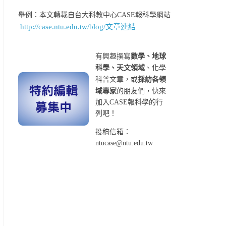
舉例：本文轉載自台大科教中心CASE報科學網站
http://case.ntu.edu.tw/blog/文章連結
有興趣撰寫
數學、地球
科學、天文領域
、化學
科普文章，或
採訪各領
域專家
的朋友們，快來
加入CASE報科學的行
列吧！
投稿信箱：
ntucase@ntu.edu.tw