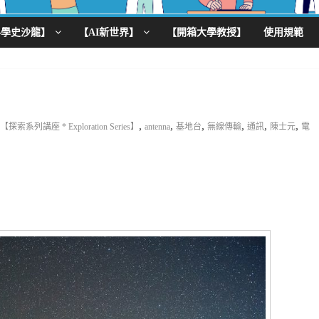
科學史沙龍】
【AI新世界】
【開箱大學教授】
使用規範
,
,
,
,
,
,
【探索系列講座 * Exploration Series】
antenna
基地台
無線傳輸
通訊
陳士元
電