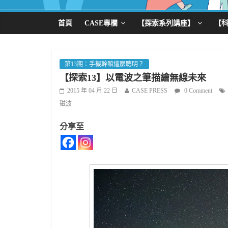
首頁
CASE專欄
【探索系列講座】
【
第13期：手機幹嘛這麼聰明？
【探索13】以電波之筆描繪無線未來
2015 年 04 月 22 日
CASE PRESS
0 Comment
磁波
分享至