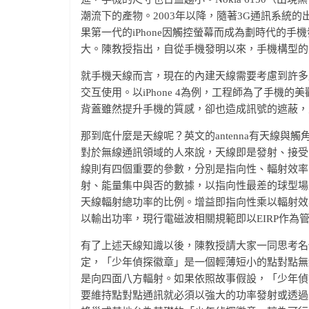
潮流下的產物。2003年以降，隨著3G通訊系統
果第一代的iPhone因觸控螢幕而成為劃時代的
大。陳教授指出，自從手機發明以來，手機構型的
就手機天線而言，現在的內建天線需要考慮到許多
交互使用。以iPhone 4為例，工程師為了手
背蓋雖然提升手機的質感，卻也造成訊號的遮蔽，
那到底什麼是天線呢？英文的antenna有天線
對於無線通訊領域的人來說，天線即是發射、接受
線則有四個重要的參數，分別是指向性、輻射效率、
射、能量集中與否的數據，以指向性最差的球型場
天線輻射總功率的比例。增益即指向性乘以輻射效
以輸出功率，現行電磁波相關規範即以EIRP作為
有了上述天線知識以後，陳教授請大家一同思考名
定，「少年偵探徽章」是一個輕薄短小的點對點無
是向四面八方輻射。如果依照故事假設，「少年偵
要維持點對點通訊就必須以強大的功率發射或透過