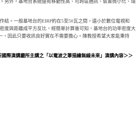
。另外，基地台系統還有移動性高、可跨區通訊、裝置微小化、環
結。一般基地台的EIRP約在5至50瓦之間，遠小於數位電視和
率密度與距離成平方反比，經簡單計算後可知，基地台的功率密度大
之一，因此只要收訊良好實在不需要擔心。陳教授希望大家能秉持
大應力所國際演講廳所主講之「以電波之筆描繪無線未來」演講內容＞＞