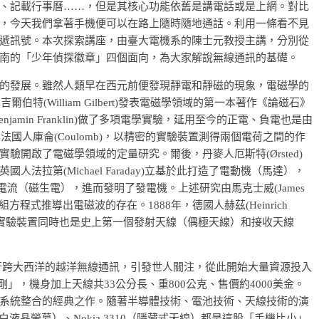
、記載行事曆……，但是其核心功能依舊是講電話或是上網。對比
，今天我們拿著手機便可以在路上隨時隨地通話。利用一條看不見
遞訊號。本次探索講座，由臺大電機系的陳士元教授主講，分別從
南的「少年偵探徽章」四個面向，為大家解說無線通訊的基礎。
的發展。雖然人類早在西元前便發現靜電和靜磁的現象，電磁學的
特(William Gilbert)發表電磁學領域的第一本著作《論磁石》
njamin Franklin)做了多項電學實驗，延用至今的正電、負電也是由
法國人庫侖(Coulomb)，以精密的實驗裝置測得兩個電荷之間的作
開啟了電磁學領域的定量研究。爾後，丹麥人厄斯特(Ørsted)
國人法拉第(Michael Faraday)立基於此打造了電動機（馬達），
應電流（磁生電），進而發明了發電機。上述研究由馬克士威(James
方程式推導出電磁波的存在。1888年，德國人赫茲(Heinrich
用的實驗裝置同時也是史上第一個發射天線（偶極天線）和接收天線
)成功進行跨大西洋的越洋無線通訊，引發世人關注，從此開始大量資源投入
金剛」，機身加上天線共33公分長、重800公克、售價約4000美金。
系統整合的經典之作。隨著半導體技術、電池技術、天線技術的演
黑白液晶螢幕）、Nokia 3310（隱藏式天線）都是這股「手機比小」