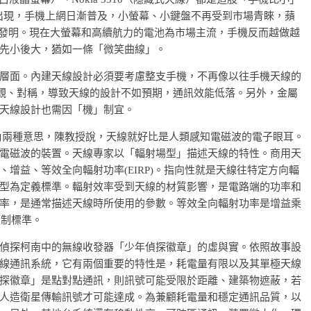
的出現，手機上網日漸普及，小螢幕、小鍵盤不再受到市場青睞，蘋
手機發明。現在大螢幕和高續航力的電池為市場主流，手機反而越做越
先小後大，猶如一條「微笑曲線」。
層面。內建天線設計必須要考慮整支手機，不再像以往手機天線的
機的美觀、對稱，導致天線的設計不如預期，通訊效能低落。另外，金屬
天線設計也需因「機」制宜。
與觸角兩種意思，陳教授說，天線就好比是人類感知電磁波的電子眼耳。
電磁波的裝置。天線專家以「輻射場型」描述天線的特性。商用天
增益、等效全向輻射功率(EIRP)。指向性就是天線往特定方向輻
型為定義標準。輻射效率受到天線的材質影響，是電路端的功率和
率，是通常描述天線時所使用的參數。等效全向輻射功率是增益乘
管制標準。
偵探柯南中的無線收發器「少年偵探徽章」的虛與實。依照故事設
線通訊系統，它有兩個重要的特性是，耗電量有限以及其單極天線
探徽章」是點對點通訊，則訊號可能受限於距離、建築物遮蔽，若
人造衛星傳輸訊號才可能達成。為兼顧耗電量和穩定通訊品質，以