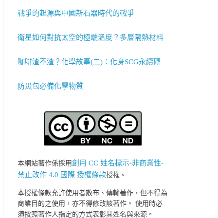
戰爭的起源與中國新石器時代的戰爭
衛星如何對抗太空的極端溫度？多層隔熱材料
咖啡渣不渣？化學故事(二)：化身SCG永續磚
防災包必備化學物質
創用 CC 姓名標示-非商業性-
本網站著作係採用
禁止改作 4.0 國際 授權條款
授權。
本授權條款允許使用者散布、傳輸著作，但不得為
商業目的之使用，亦不得修改該著作。 使用時必
須按照著作人指定的方式表彰其姓名與來源。