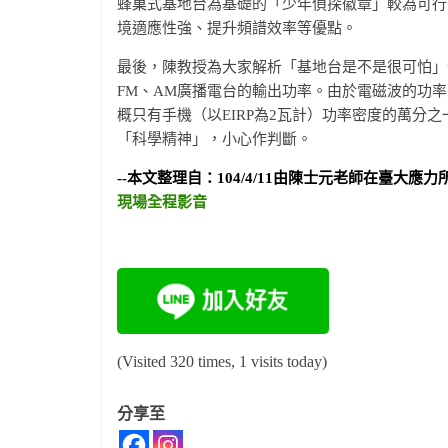
蜂巢式基地台為基礎的「少年偵探徽章」較為可行
境適應性強、提升頻譜效率等優點。
最後，陳教授為大家解析「基地台是不是很可怕」作
FM、AM廣播電台的輸出功率。由於電磁波的功
概只有手機（以EIRP為2瓦計）功率密度的萬分
「科學精神」，小心作判斷。
--本文整理自：104/4/11由陳士元老師在臺
現場全程影音
(Visited 320 times, 1 visits today)
分享至