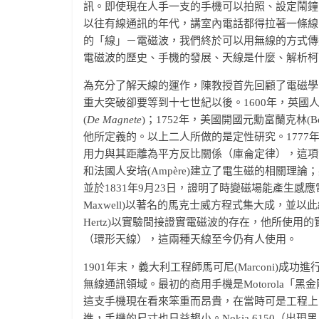
訊。即使現在人手一支的手機可以拍照、設定鬧鐘
以往有線通訊的年代，講室內電話都得拉著一條線
的「線」－電磁波，我們終於可以用無線的方式傳
電磁波的歷史、手機的發展、天線是什麼、解析柯
為充分了解天線的運作，陳教授首先回顧了電磁學
重大突破卻要等到十七世紀以後。1600年，英國人吉爾伯
(
De Magnete
)；1752年，美國開國元勳富蘭克林(Be
他所定義的。以上二人所做的是定性研究。1777年
用力與其距離為平方反比關係（庫侖定律），這項實驗
和法國人安培(Ampère)建立了電生磁的相關理論；英
並於1831年9月23日，證明了時變磁場能產生感
Maxwell)以著名的馬克士威方程式集大成，並以此組
Hertz)以實驗間接證實電磁波的存在，他所使
（環形天線），這兩種天線至今仍有人使用。
1901年末，義大利工程師馬可尼(Marconi
無線通訊領域。最初的商用手機是Motorola「黑
這支手機現在看來笨重而昂貴，在當時可是工程上
進，手機的尺寸也日益趨小。Nokia 6150（出現