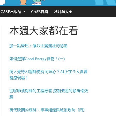
CASE出版品
CASE官網
科月50大全
本週大家都在看
加一點鹽巴，讓沙士變瘋狂的祕密
如何選擇Good Energy食物！(一)
病人覺得AI醫師更有同理心？AI正在介入真實
醫療現場！
從咖啡漬得到的工程啟發 控制流體的咖啡環效
應
商代晚期的旗斿、軍事組織與城池攻防（四）