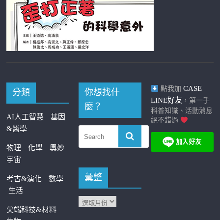
CASE
點我加
分類
你想找什
LINE好友
，第一手
麼？
科普知識、活動消息
AI人工智慧
基因
絕不錯過
&醫學
物理
化學
奧妙
宇宙
彙整
考古&演化
數學
生活
尖端科技&材料