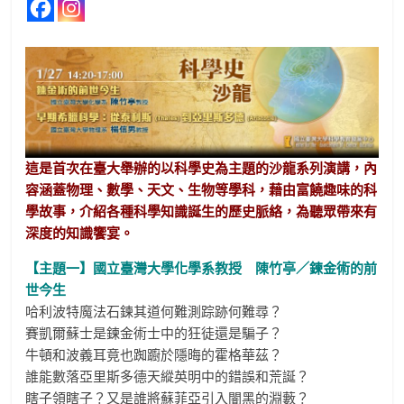
這是首次在臺大舉辦的以科學史為主題的沙龍系列演講，內
容涵蓋物理、數學、天文、生物等學科，藉由富饒趣味的科
學故事，介紹各種科學知識誕生的歷史脈絡，為聽眾帶來有
深度的知識饗宴。
【主題一】國立臺灣大學化學系教授 陳竹亭／鍊金術的前
世今生
哈利波特魔法石鍊其道何難測踪跡何難尋？
賽凱爾蘇士是鍊金術士中的狂徒還是騙子？
牛頓和波義耳竟也踟躕於隱晦的霍格華茲？
誰能數落亞里斯多德天縱英明中的錯誤和荒誕？
瞎子領瞎子？又是誰將蘇菲亞引入闇黑的淵藪？