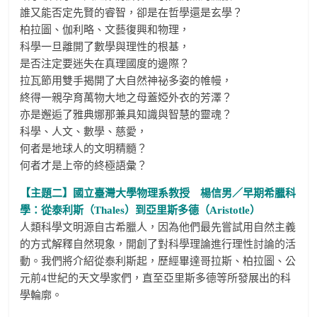
誰又能否定先賢的睿智，卻是在哲學還是玄學？
柏拉圖、伽利略、文藝復興和物理，
科學一旦離開了數學與理性的根基，
是否注定要迷失在真理國度的邊際？
拉瓦節用雙手揭開了大自然神祕多姿的帷幔，
終得一親孕育萬物大地之母蓋婭外衣的芳澤？
亦是邂逅了雅典娜那兼具知識與智慧的靈魂？
科學、人文、數學、慈愛，
何者是地球人的文明精髓？
何者才是上帝的終極語彙？
【主題二】國立臺灣大學物理系教授 楊信男／早期希臘科
學：從泰利斯（Thales）到亞里斯多德（Aristotle）
人類科學文明源自古希臘人，因為他們最先嘗試用自然主義
的方式解釋自然現象，開創了對科學理論進行理性討論的活
動。我們將介紹從泰利斯起，歷經畢達哥拉斯、柏拉圖、公
元前4世紀的天文學家們，直至亞里斯多德等所發展出的科
學輪廓。