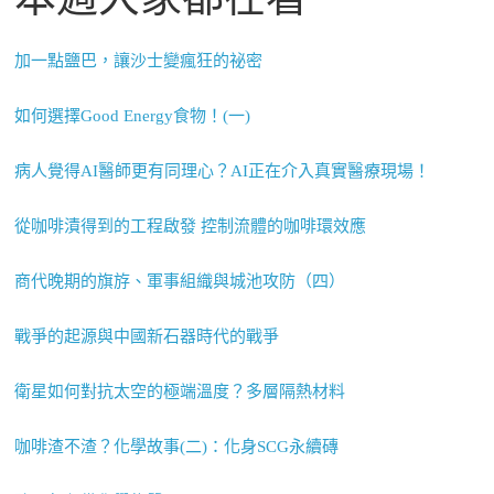
加一點鹽巴，讓沙士變瘋狂的祕密
如何選擇Good Energy食物！(一)
病人覺得AI醫師更有同理心？AI正在介入真實醫療現場！
從咖啡漬得到的工程啟發 控制流體的咖啡環效應
商代晚期的旗斿、軍事組織與城池攻防（四）
戰爭的起源與中國新石器時代的戰爭
衛星如何對抗太空的極端溫度？多層隔熱材料
咖啡渣不渣？化學故事(二)：化身SCG永續磚