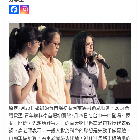
原定7月23日舉辦的台南場初賽因麥德姆颱風順延，20
14台
積電盃-青年尬科學首場初賽於7月25日在台中一
中登場。競
賽一開始，先邀請評審之一的臺大物理系高涌泉
教授代表致
詞。高老師表示，一般人對於科學的聯想是先動
手做實驗、
再動筆做計算，著重於實驗與理論，卻往往忽略
正確清晰的