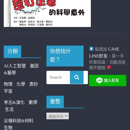
CASE
點我加
分類
你想找什
LINE好友
，第一手
麼？
科普知識、活動消息
AI人工智慧
基因
絕不錯過
&醫學
物理
化學
奧妙
宇宙
彙整
考古&演化
數學
生活
尖端科技&材料
生物