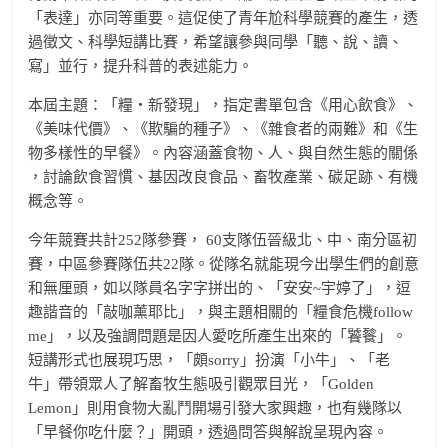
「表達」亦同等重要。這促使了青年尬科學競賽
的產生，透
過徵文、科學短講比賽，希望讓參與同學「聽、
說、讀、
寫」並行，提升科普的表述能力。
本屆主題：「糧‧新發現」，指定書單包含《用心飲食》、
《美味代價》、《欺騙的種子》、《雜食者的兩難》和《生
物多樣性的早餐》。內容涵蓋食物、人、與自然生態的關係
，討論飲食習慣、基因改良食品、畜牧產業、碳足跡、有機
概念等。
今年競賽共計252隊參賽， 60支隊伍晉級北、中、南分區初
賽，中區參賽隊伍共22
隊。從隊名就能現今出學生們的創意
和無厘頭，如以隊員名
字字拼出的、「安安~宇婷了」，逗
趣諧音的「敲咖薰耶比
」，與主題相關的「糧食危機follow
me」，以及強調問題是因人愛吃所產生出來的「饕餮」。
短講形式也展現巧思，「頗sorry」扮演「小牛」、「
老
牛」帶領眾人了解畜牧生態吸引觀眾目光，「Golde
n
Lemon」則用食物大亂鬥開場引發大家興趣，也有幾隊
以
「早餐你吃什麼？」開頭，透過問答與解說呈現內容。