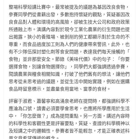
整場科學短講比賽中，最常被提及的議題為基因改良食物，
參賽同學們從書籍出發，多數抱持懷疑的觀點，質疑基因改
良食品對人體和環境的高風險，卻被生技大公司和政府政策
所通融上市。演講內容對於現今工業化農業的衍生問題也提
出揭露，狹小的養殖場、被剝削的勞工都顯示對於生命的不
尊重，而食品過度加工則為人們的健康帶來警訊，此外，也
有不少隊伍探討塑化劑等食安問題，表達我們每天接觸的「
食物」並非那麼安全。節錄《美味代價》中的句子：「你要
選擇食物，別讓食物選擇你」，同學們大都強調透過參賽，
閱讀農業與糧食相關知識，打破了他們舊有的想法，讓他們
思考從未思考過的議題，並從生活中開始實踐，例如在選購
食品時留意標示，並盡量食用當地、當季的食材。
評審于淑君、蕭馨寧和高涌泉老師在提問時，都強調科學不
應淪為口號，讀書必須要學會思考，也應將所學應用於生活
中，「你怎麼做？」成為提問重點。另一方面，講述內容時
的科學性和客觀性更是評審要點，質疑、查證的科學精神以
及短講之中的邏輯性，參賽者皆不能輕忽，才能正確表述科
普文章希望傳遞的概念。