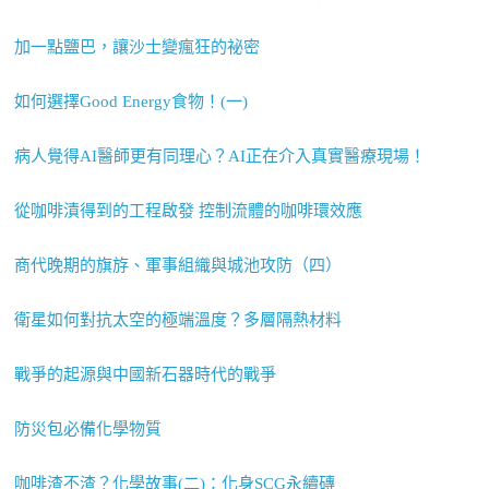
加一點鹽巴，讓沙士變瘋狂的祕密
如何選擇Good Energy食物！(一)
病人覺得AI醫師更有同理心？AI正在介入真實醫療現場！
從咖啡漬得到的工程啟發 控制流體的咖啡環效應
商代晚期的旗斿、軍事組織與城池攻防（四）
衛星如何對抗太空的極端溫度？多層隔熱材料
戰爭的起源與中國新石器時代的戰爭
防災包必備化學物質
咖啡渣不渣？化學故事(二)：化身SCG永續磚