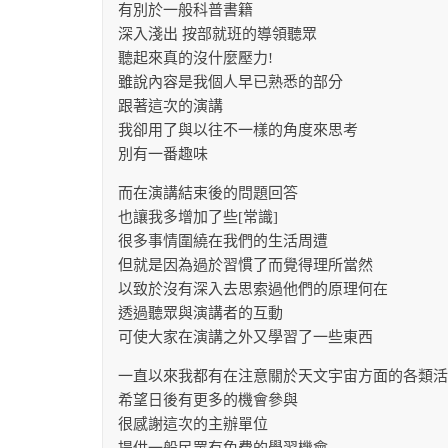
有別於一般科普書籍
深入淺出 按部就班的導領聽眾
聽起來真的沒什麼壓力!
雖說內容是我個人早已熟悉的部分
跟著這次的演講
我卻用了與以往不一樣的角度來思考
別有一番趣味
而在演講結束後的問題回答
也讓我多增加了些[常識]
很多事情圍繞在我們的生活周遭
但就是因為過於習慣了而覺得理所當然
以致於沒有深入去思索過他們的原理何在
透過聽眾與演講者的互動
可使大家在演講之外又學習了一些東西
一直以來我都有在注意關於天文宇宙方面的各類活
希望日後有更多的機會參與
很感謝這次的主辦單位