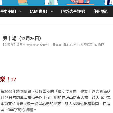
科學史沙龍】
【AI新世界】
【開箱大學教授】
使用規範
第十場（12月26日）
,
,
,
,
【探索系列講座 * Exploration Series】
天文學
我有心得！
星空協奏曲
物理
樂！??
2009年將到尾聲，這個學期的「星空協奏曲」也於上週六圓滿落
2月26日的閉幕演講還是以上個世紀的物理學傳奇人物—愛因斯坦為
。本篇文章將是最後一篇留心得的地方，請大家務必把握時間，在這
留下300字的心得喔。