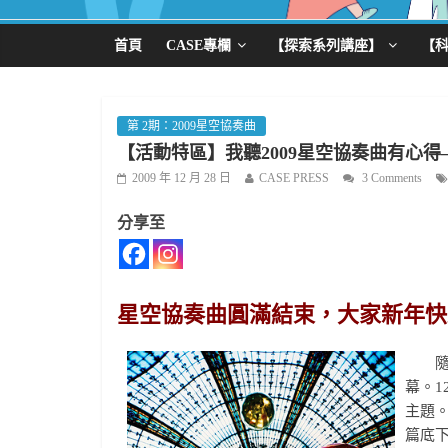
首頁
CASE專欄
【探索系列講座】
【
第 2期：2009星空協奏曲
【活動特區】我聽2009星空協奏曲有心得—
2009 年 12 月 28 日
CASE PRESS
3 Comments
分享至
星空協奏曲圓滿結束，大家新年快
隨著
幕。1
主題
篇底下