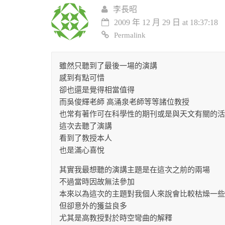
李長昭
2009 年 12 月 29 日 at 18:37:18
Permalink
雖然只聽到了最後一場的演講
感到有點可惜
卻也還是覺得相當值得
而吳俊輝老師 高涌泉老師等等諸位教授
也常有著作可在科學性的期刊或是與天文有關的活
這次去聽了演講
看到了教授本人
也是滿心喜悅
其實我最想聽的演講主題是在這次之前的兩場
不過當時因故無法參加
本來以為這次的主題對我個人來說會比較枯燥一些
但卻意外的獲益良多
尤其是高教授對於時空彎曲的解釋