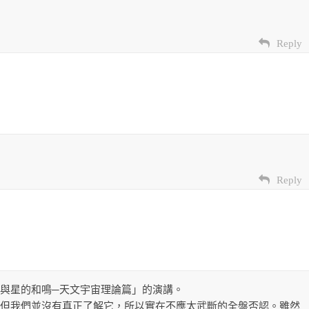
Reply
Reply
與星的和鳴─天文宇宙理論篇」的演講。
但我們並沒有真正了解它，所以實在不應太武斷的全盤否認。雖然