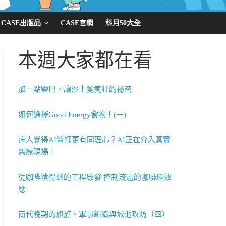
CASE出版品
CASE官網
科月50大全
本週大家都在看
加一點鹽巴，讓沙士變瘋狂的祕密
如何選擇Good Energy食物！(一)
病人覺得AI醫師更有同理心？AI正在介入真實
醫療現場！
從咖啡漬得到的工程啟發 控制流體的咖啡環效
應
商代晚期的旗斿、軍事組織與城池攻防（四）