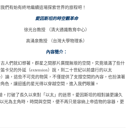
們有始有終地繼續這場探索世界的旅程吧！
愛因斯坦的時空觀革命
徐光台教授 （清大通識教育中心）
高涌泉教授 （台灣大學物理系）
內容簡介：
人們就幻想著，群星之間那片廣闊無垠的空間，究竟填滿了些什
笛卡兒的外延（extension）說，到二十世紀以前盛行的以太
her）論，這些不可見的物質，不僅提供了支撐空間的內容，也扮演著
的角色，讓迢遙的星光得以穿越空間，進入我們眼簾。
的以太實驗，打破了長久以來對「以太」的迷思。愛因斯坦的相對論更讓久
以光為主角時，時間與空間，便不再只是容納上帝造物的容器，更