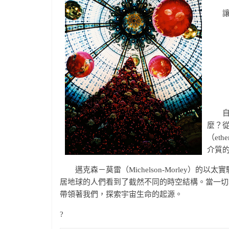
讓我
自古
麼？從
（et
介質
邁克森－莫雷（Michelson-Morley）
居地球的人們看到了截然不同的時空結構。當一切
帶領著我們，探索宇宙生命的起源。
?