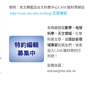
舉例：本文轉載自台大科教中心CASE報科學網站
http://case.ntu.edu.tw/blog/文章連結
有興趣撰寫
數學、地球
科學、天文領域
、化學
科普文章，或
採訪各領
域專家
的朋友們，快來
加入CASE報科學的行
列吧！
s
投稿信箱：
ntucase@ntu.edu.tw
→