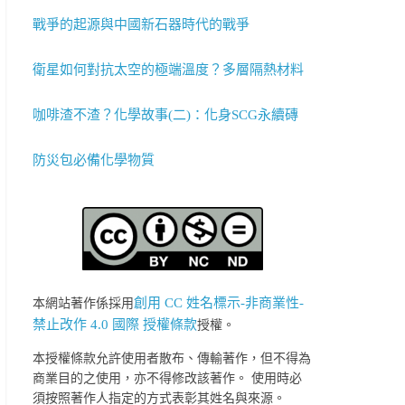
戰爭的起源與中國新石器時代的戰爭
衛星如何對抗太空的極端溫度？多層隔熱材料
咖啡渣不渣？化學故事(二)：化身SCG永續磚
防災包必備化學物質
創用 CC 姓名標示-非商業性-
本網站著作係採用
禁止改作 4.0 國際 授權條款
授權。
本授權條款允許使用者散布、傳輸著作，但不得為
商業目的之使用，亦不得修改該著作。 使用時必
須按照著作人指定的方式表彰其姓名與來源。