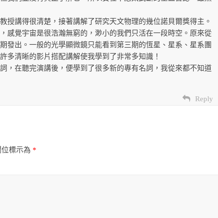
教授講得很清楚，接著講解了研究天文物理的幾位諾貝爾獎得主。
，感覺宇宙是很浩瀚無窮的，渺小的我們只活在一段時空。原來從
期發出。一般的光學顯微鏡只能看到第三期的恆星、星系、星系團
許多清晰的影片搭配講解使我學到了非常多知識！
詞，在聽完演講後，便學到了很多新的專有名詞，我從來都不知道
Reply
欄位標示為
*