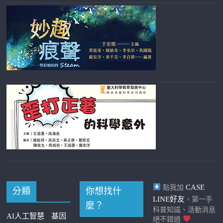
CASE
點我加
分類
你想找什
LINE好友
，第一手
麼？
科普知識、活動消息
AI人工智慧
基因
絕不錯過