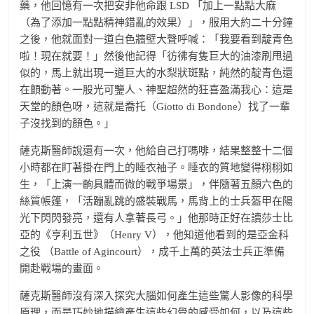
藥，他回憶有一次把安非他命跟 LSD 「加上一點點大麻
（為了添加一點點精神錯亂的效果）」，服用大約二十分鐘
之後，他就面對一道白色牆壁大聲呼喊：「我要看到靛青色
啦！現在就要！」然後他記得「彷彿有隻巨大的油漆刷甩過
似的，馬上就出現一道巨大的水梨狀斑點，純然的靛青色還
在顫動著。一股光可鑒人、神聖超然的狂喜盈滿我心：這是
天堂的顏色呀，這就是喬托（Giotto di Bondone）找了一輩
子沒找到的顏色。」
薩克斯醫師說還有一次，他給自己打嗎啡，結果整整十二個
小時都在盯著掛在門上的睡衣袖子。睡衣的質地變得栩栩如
生，「上演一齣具體而微的戰爭場景」，伴隨著五顏六色的
絲質帳篷，「活蹦亂跳的盛裝戰馬，馬背上的士兵盔甲在陽
光下閃閃發亮，還有人拿著長弓。」他那時正好在讀莎士比
亞的《亨利五世》（Henry V），他知道他看到的是亞金科
之役 （Battle of Agincourt），成千上萬的英法士兵正準備
開赴戰場的畫面。
薩克斯醫師沒有深入探究大腦如何產生這些驚人影像的科學
原理，而是巧妙地描繪產生這些幻覺的感受如何，以及這些