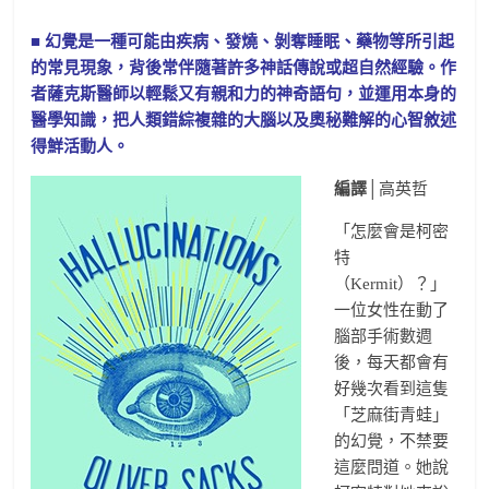
■
幻覺是一種可能由疾病、發燒、剝奪睡眠、藥物等所引起
的常見現象，
背後常伴隨著許多神話傳說或超自然經驗。
作
者薩克斯醫師以輕鬆又有親和力的神奇語句，並運用本身的
醫學知識，
把人類錯綜複雜的大腦以及奧秘難解的心智敘述
得鮮活動人。
編譯
│高英哲
「怎麼會是柯密
特
（Kermit）？」
一位女性在動了
腦部手術數週
後，每天都會有
好幾次看到這隻
「芝麻街青蛙」
的幻覺，不禁要
這麼問道。她說