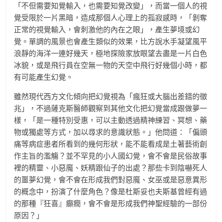
「不但需要知覺輸入，也需要知覺改變」，而當一個人的視
覺受限於一片黑暗，造成那個人心理上的孤寂感時，「剝奪
正常的視覺輸入，會刺激他的內在之眼」，產生夢境或幻
覺。單調的風景也會產生類似的效果，比方說水手凝望風平
浪靜的海洋一連好幾天，極地探險家放眼望去盡是一片白色
冰貌，或是飛行員在空無一物的天空中飛行好幾個小時，都
有可能產生幻覺。
雖然現代西方文化傾向把幻覺視為「瘋狂或大腦出差錯的徵
兆」，不過薩克斯醫師觀察到其他文化把幻覺當成跟做夢一
樣，「是一種特別受惠，可以主動透過精神練習、冥想、藥
物或獨處等方式，加以尋求的意識狀態。」他問道：「偏頭
痛等病症患者所看到的幾何形狀，能不能看成是土著藝術創
作主旨的濫觴？並不罕見的小人國幻覺，會不會是民俗故事
裡的精靈、小惡魔、妖精跟仙子的出處？那些卡到陰嚇死人
的噩夢幻覺，會不會在形成我們對惡魔、女巫或是惡意異形
的概念中，扮演了什麼角色？像是杜斯妥也夫斯基曾經有過
的那種『狂喜』癲癇，會不會是形成我們神聖經驗的一部份
原因？」