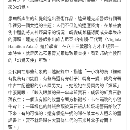
鴉片之下（當時鴉片是用來治療發高燒的藥品），所想像出
來的幻覺。
患病所產生的幻覺創造出藝術作品，這是薩克斯醫師各個著
作裡另一個共通的主題：人們不但能夠適應怪病，在某些病
例中還能將其神經異常的情況，轉變成某種認同或美學樂趣
的源頭。薩克斯醫師指出維吉尼亞·哈密頓·亞代爾（Virginia
Hamilton Adair）這位學者，在八十三歲那年方才出版第一
本詩集，就是因為罹患青光眼導致眼盲後，看到邦納症候群
的「幻覺天使」所致。
亞代爾在那些幻象的口述記錄中，描述「一小群的鳥（裡頭
有隻鳥有四隻腳，有些鳥還有穿鞋子）轉身一變，成為穿著
中古世紀禮服的小人國男女」。她說她在房間內的「煙幕」
中張開眼，「映入眼簾的是一串串藍寶石，成袋的紅寶石散
落夜空；一個沒有腳的牧童穿著方格襯衫，卡在蹦跳的小犍
牛背上；一顆橘色的絲絨熊頭被黃石飯店垃圾場警衛給砍了
下來，有夠可憐的；還有個送牛奶的踩在某本被人遺忘的童
謠書上，要不就是踩在大蕭條年代的玉米片盒子背面上
頭。」