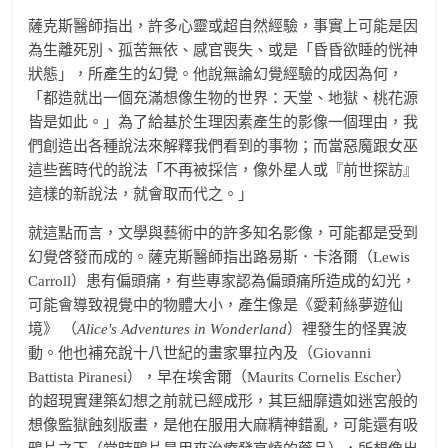
薩克斯醫師指出，許多心靈或超自然經驗，事實上可能是因
為生離死別、孤苦無依、感官喪失、或是「昏昏欲睡的恍神
狀態」，所產生的幻覺。他說無論幻覺經驗的成因為何，
「都造就出一個充滿想像生物的世界：天堂、地獄、桃花源
皆是如此。」為了給基於生理因素產生的影像一個理由，我
們創造出各種說法來解釋我們看到的事物；而當惡魔跟女巫
這些舊時代的說法「不再被採信，像外星人或『前世探訪』
這樣的新說法，就會取而代之。」
就這點而言，文學與藝術中的許多知名影像，可能都是受到
幻覺啓發而成的。薩克斯醫師指出路易斯．卡洛爾（Lewis
Carroll）患有偏頭痛，有些專家認為偏頭痛所造成的幻光，
可能會導致視覺中的物體大小，產生像是《愛莉絲夢遊仙
境》 （
Alice's Adventures in Wonderland
）裡發生的怪異波
動。他也補充說十八世紀的畫家畢拉內及（Giovanni
Battista Piranesi），早在埃舍爾（Maurits Cornelis Escher）
的超現實建築幻想之前就已經成形，其巨細靡遺如迷宮般的
想像監獄蝕刻版畫，是他在服用大麻精神錯亂，可能還有吸