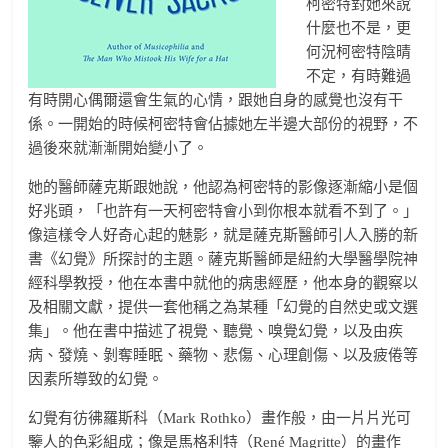
柯密特對她來說
什麼也不是，更
何況柯密特陰晴
不定，有時難過
有時開心偶爾還會生氣的心情，跟她自身的感覺也沒有干
係。一開始的時候柯密特會佔據她左半邊大部份的視野，不
過後來就漸漸開始變小了。
她的醫師薩克斯跟她說，他認為柯密特的影像逐漸縮小是個
好兆頭，「也許有一天柯密特會小到你根本就看不到了。」
像這樣令人好奇心起的魅影，就是薩克斯醫師引人入勝的新
書《幻覺》所探討的主題。薩克斯醫師是紐約大學醫學院神
經科學教授，他在本書中就他的病患經歷，他本身的觀察以
及相關文獻，提供一套他稱之為某種「幻覺的自然史或文選
集」。他在書中描述了視覺、聽覺、嗅覺幻覺，以及由疾
病、發燒、剝奪睡眠、藥物、悲傷、心理創傷、以及疲倦等
因素所導致的幻覺。
幻覺有彷彿羅斯科（Mark Rothko）畫作般，由一片片光可
鑒人的色彩組成；像是馬格利特（René Magritte）的畫作