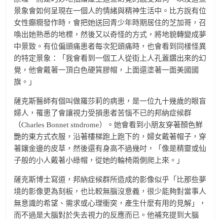
景象會如何呈現在一個人的情緒與精神生活中。比方說有位
女性癲癇發作時，會把她送回青少年時期居住的芝加哥，召
喚出她熟悉的地標，然後又以奇怪的方式，將地貌轉變成夢
中景致。有位偏頭痛患者每次犯頭痛時，也會看到同樣怪異
的特定景象：「我會看到一個工人從街上人孔蓋鑽出來的幻
覺，他會戴著一頂白色硬質膠帽，上面還塗著一面美國國
旗。」
薩克斯醫師有個叫做羅莎莉的病患，是一位九十幾歲的眼盲
婦人，罹患了會讓視力受損患者苦惱不已的邦納症候群
（Charles Bonnet stndrome）。她會看到小朋友穿著顏色鮮
艷的東方式衣服，沿著樓梯跑上跑下的，婦女戴著帽子，穿
著鑲金邊的皮草，然後還有身高不過幾吋，「像是精靈或仙
子般的小人戴著小綠帽，從她的輪椅兩側爬上來。」
薩克斯博士寫道，邦納症候群所造成的影像似乎「比那些夢
境的影像更為刻板，也比較無腦沒意義，很少能夠對當事人
無意識的希望、需求或心理衝突，產生什麼有用的見解」，
而不過是大腦對於失去視力的反應而已。他補充提到大腦