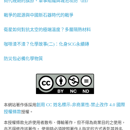
商代晚期的旗斿、軍事組織與城池攻防（四）
戰爭的起源與中國新石器時代的戰爭
衛星如何對抗太空的極端溫度？多層隔熱材料
咖啡渣不渣？化學故事(二)：化身SCG永續磚
防災包必備化學物質
創用 CC 姓名標示-非商業性-禁止改作 4.0 國際
本網站著作係採用
授權條款
授權。
本授權條款允許使用者散布、傳輸著作，但不得為商業目的之使用，
亦不得修改該著作。 使用時必須按照著作人指定的方式表彰其姓名