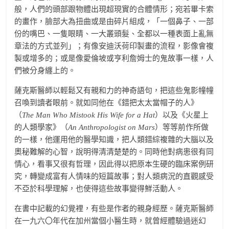
般，人們的頭部跟物體出現超現實的合體情形；宛若畢卡索
的畫作，臉部大為扭曲或是由碎片組成，「一個鼻子、一部
份的嘴巴、一隻眼睛、一大叢頭髮、全都以一種表面上亂無
章法的方式並列」；有像安迪沃荷印製畫的流程，影像會複
製或增多的；或是像愛倫坡或亨利詹姆士的鬼故事一樣，人
們被分身纏上的。
薩克斯醫師以輕鬆又有親和力的神奇語句，把這些鬼影幢幢
召喚到讀者眼前。就如同他在《錯把太太當帽子的人》
（
The Man Who Mistook His Wife for a Hat
）以及《火星上
的人類學家》（
An Anthropologist on Mars
）等等前作所做
的一樣，他運用他的醫學知識，把人類錯綜複雜的大腦以及
奧秘難解的心智，說明得清清楚楚的。同時他對病患很有同
情心，看事又很有哲理，因此得以把原本生硬的臨床案例研
究，轉變成富有人情味的短篇故事；對人類病況的直觀感受
不亞於科學理解，也使得這些故事變得鮮活動人。
在書中記載的幻覺裡，有些是作者的親身經歷。薩克斯醫師
在一九六〇年代在加州當個小醫生時，就曾經體驗過迷幻