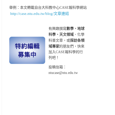
舉例：本文轉載自台大科教中心CASE報科學網站
http://case.ntu.edu.tw/blog/文章連結
有興趣撰寫
數學、地球
科學、天文領域
、化學
科普文章，或
採訪各領
域專家
的朋友們，快來
加入CASE報科學的行
列吧！
投稿信箱：
ntucase@ntu.edu.tw