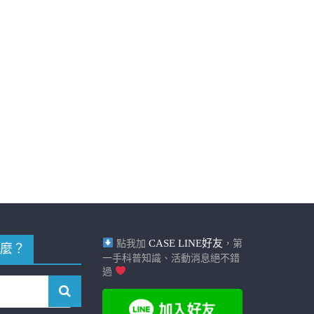
CASE LINE好友
點我加
，第
麼？
一手科普知識、活動消息絕不錯
過