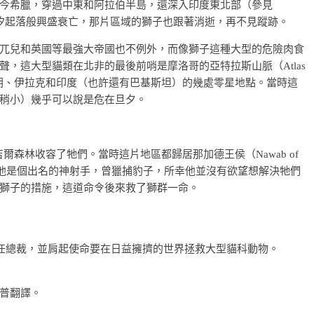
今希臘，穿過中東和阿拉伯半島，還深入印度東北部（參見
如潮汐起落般興盛衰亡，那片區域的獅子也跟著消逝，再不見蹤跡。
兀兒和英國等最強大帝國也不例外，而像獅子這種大型的危險肉食
，這大型貓類在北非的最後前哨是摩洛哥的亞特拉斯山脈（Atlas
至伊朗、伊拉克和印度（也許還有巴基斯坦）的幾處零星地點。當時這
稍小）幾乎可以說是危在旦夕。
吉爾森林收容了牠們。當時這片地區都歸居那加德王侯（Nawab of
ji）統治，他是個出名的神射手，曾獵捕豹子，所幸他並沒有欲望想解決牠們
獅子的措施，這道命令後來救了獅群一命。
）擔任總裁，並肩起使命要在日益擁擠的世界拯救大型貓科動物。
普翻譯。