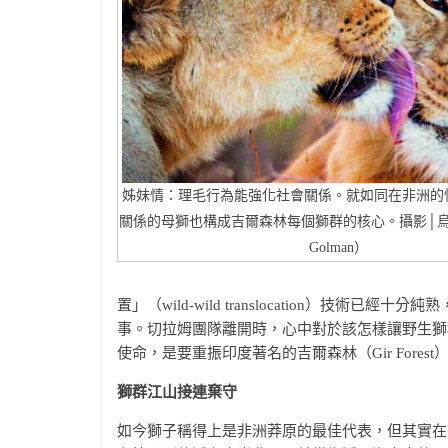
姊妹情：理毛行為能強化社會關係。就如同在非洲的
關係的母獅也構成吉爾森林每個獅群的核心。攝影│烏里
Golman）
置」（wild-wild translocation）技
事。切拉姆團隊離開時，心中對於該怎樣讓野生獅
使命，是要重振印度著名的吉爾森林（Gir Fore
獅群江山接連棄守
如今獅子稱得上是非洲莽原的最佳代表，但其實在