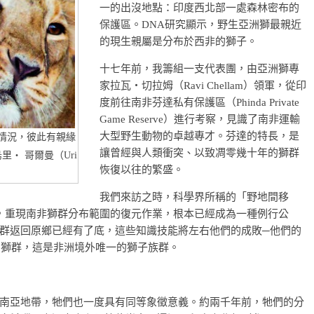
一的出沒地點：印度西北部一處森林密布的
保護區。DNA研究顯示，野生亞洲獅最親近
的現生親屬是分布於西非的獅子。
十七年前，我籌組一支代表團，由亞洲獅專
家拉瓦‧切拉姆（Ravi Chellam）領軍，從印
度前往南非芬達私有保護區（Phinda Private
Game Reserve）進行考察，見識了南非運輸
大型野生動物的卓越專才。芬達的特長，是
情況，彼此有親緣
讓曾經與人類衝突、以致凋零幾十年的獅群
‧ 哥爾曼（Uri
恢復以往的繁盛。
我們來訪之時，科學界所稱的「野地間移
術已經十分純熟，重現南非獅群分布範圍的復元作業，根本已經成為一種例行公
群返回原鄉已經有了底，這些知識技能將左右他們的成敗─他們的
st）獅群，這是非洲境外唯一的獅子族群。
南亞地帶，牠們也一度具有同等象徵意義。約兩千年前，牠們的分