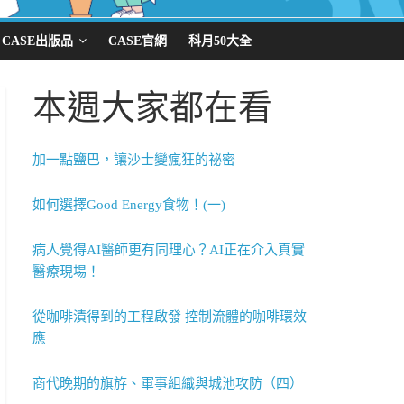
CASE出版品
CASE官網
科月50大全
本週大家都在看
加一點鹽巴，讓沙士變瘋狂的祕密
如何選擇Good Energy食物！(一)
病人覺得AI醫師更有同理心？AI正在介入真實
醫療現場！
從咖啡漬得到的工程啟發 控制流體的咖啡環效
應
商代晚期的旗斿、軍事組織與城池攻防（四）