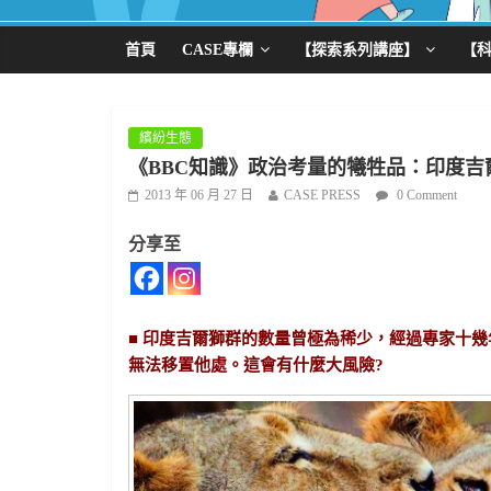
首頁
CASE專欄
【探索系列講座】
【
繽紛生態
《BBC知識》政治考量的犧牲品：印度吉
2013 年 06 月 27 日
CASE PRESS
0 Comment
分享至
■ 印度吉爾獅群的數量曾極為稀少，經過專家十
無法移置他處。這會有什麼大風險?