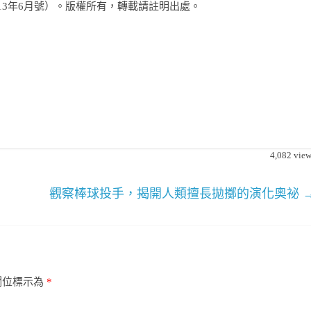
013年6月號）。版權所有，轉載請註明出處。
4,082
view
觀察棒球投手，揭開人類擅長拋擲的演化奧祕
欄位標示為
*