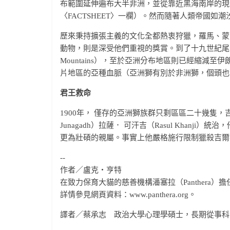
布範圍延伸遍布大半非洲，並從靠近黑海南岸的現
〈FACTSHEET〉一欄）。然而隨著人類帝國
歷來秉持擴張主義的文化全都熱衷狩獵，羅馬、蒙
動物，則是深受他們重視的獎賞。到了十九世紀尾聲
Mountains），至於亞洲分布地區則已經縮減
片地區的亞種血脈（亞洲獅有別於非洲獅，個頭也
君王救命
1900年， 僅存的亞洲獅族群只剩區區二十幾隻，
Junagadh）拉薩． 可汗吉（Rasul Khan
更為壯碩的親屬。事實上他嚴格施行限制獵殺吉爾
--
作者／盧克‧亨特
在致力保育大貓的慈善機構潘塞拉（Panthera
詳情參見網頁資料：www.panthera.org。
譯者／蔡承志 政治大學心理學碩士，長期從事科