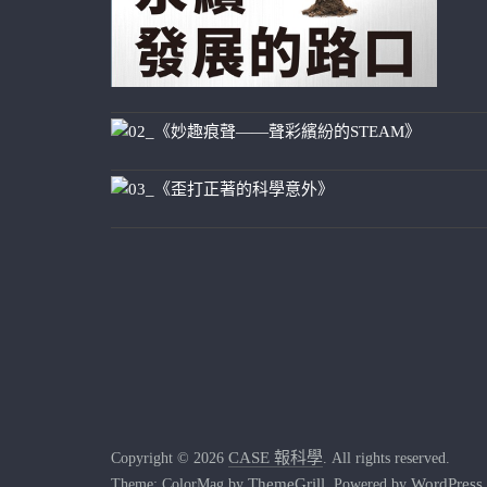
CASE 報科學
Copyright © 2026
. All rights reserved.
ThemeGrill
WordPress
Theme: ColorMag by
. Powered by
.