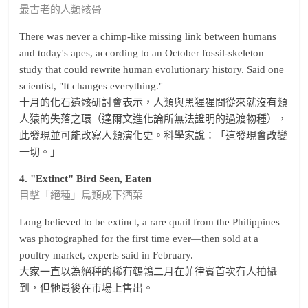
最古老的人類骸骨
There was never a chimp-like missing link between humans
and today's apes, according to an October fossil-skeleton
study that could rewrite human evolutionary history. Said one
scientist, "It changes everything."
十月的化石遺骸研討會表示，人類與黑猩猩間從來就沒有類
人猿的失落之環（達爾文進化論所無法證明的過渡物種），
此發現並可能改寫人類演化史。科學家說：「這發現會改變
一切。」
4. "Extinct" Bird Seen, Eaten
目擊「絕種」鳥類成下酒菜
Long believed to be extinct, a rare quail from the Philippines
was photographed for the first time ever—then sold at a
poultry market, experts said in February.
大家一直以為絕種的稀有鵪鶉二月在菲律賓首次有人拍攝
到，但牠最後在市場上售出。