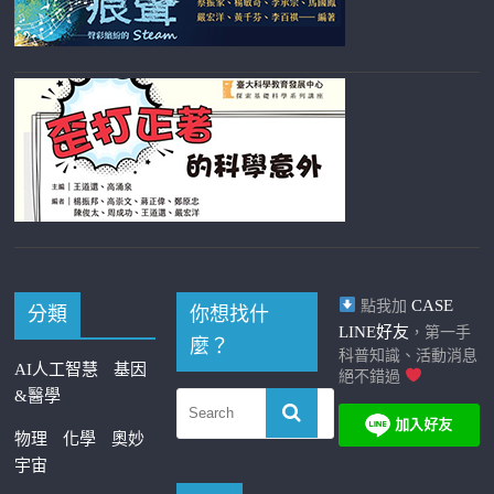
CASE
點我加
分類
你想找什
LINE好友
，第一手
麼？
科普知識、活動消息
AI人工智慧
基因
絕不錯過
&醫學
物理
化學
奧妙
宇宙