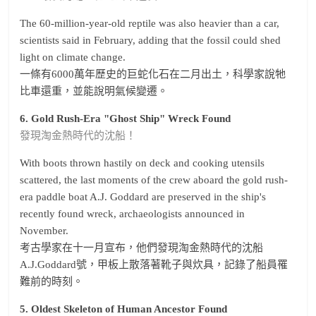
The 60-million-year-old reptile was also heavier than a car,
scientists said in February, adding that the fossil could shed
light on climate change.
一條有6000萬年歷史的巨蛇化石在二月出土，科學家說牠
比車還重，並能說明氣候變遷。
6. Gold Rush-Era "Ghost Ship" Wreck Found
發現淘金熱時代的沈船！
With boots thrown hastily on deck and cooking utensils
scattered, the last moments of the crew aboard the gold rush-
era paddle boat A.J. Goddard are preserved in the ship's
recently found wreck, archaeologists announced in
November.
考古學家在十一月宣布，他們發現淘金熱時代的沈船
A.J.Goddard號，甲板上散落著靴子與炊具，記錄了船員罹
難前的時刻。
5. Oldest Skeleton of Human Ancestor Found