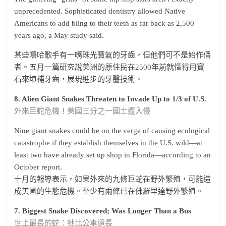
unprecedented. Sophisticated dentistry allowed Native
Americans to add bling to their teeth as far back as 2,500
years ago, a May study said.
某些嘻哈歌手有一嘴珠光寶氣的牙齒，但他們可不是始作俑
者。五月一篇研究說美洲的原住民在2500年前就懂得用寶
石來填補牙齒，展現進步的牙醫技術。
8. Alien Giant Snakes Threaten to Invade Up to 1/3 of U.S.
外來巨蛇危機！美國三分之一國土遭入侵
Nine giant snakes could be on the verge of causing ecological
catastrophe if they establish themselves in the U.S. wild—at
least two have already set up shop in Florida—according to an
October report.
十月的報導表示，如果外來的九條巨蛇在野外繁殖，可能造
成美國的生態危機。至少有兩條已在佛羅里達野外繁殖。
7. Biggest Snake Discovered; Was Longer Than a Bus
世上最長的蛇：牠比公車還長