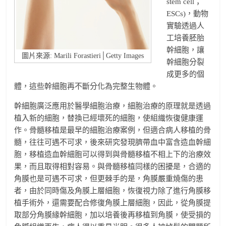
stem cell；
ESCs)，動物
實驗透過人
工培養胚胎
幹細胞，讓
圖片來源: Marili Forastieri│Getty Images
幹細胞分裂
成更多的個
體，這些幹細胞再不斷分化為完整生物體。
幹細胞廣泛應用於醫學細胞治療，細胞治療的原理就是透過
植入新的細胞，替換已經壞死的細胞，使組織恢復健康運
作。骨髓移植是最早的細胞治療案例，但適合病人移植的骨
髓，往往可遇不可求，後來研究發現臍帶血中富含造血幹細
胞，移植造血幹細胞可以得到與骨髓移植不相上下的治療效
果，而且取得相對容易。與骨髓移植同樣的困擾是，合適的
角膜也是可遇不可求，但更棘手的是，角膜嚴重燒傷的患
者，由於同時傷及角膜上層細胞，恢復視力除了進行角膜移
植手術外，還需要配合修復角膜上層細胞，因此，從角膜提
取部分角膜緣幹細胞，加以培養後再移植到角膜，使受損的