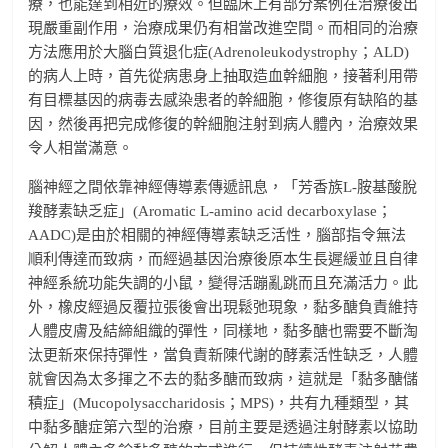
療，也能達到相近的療效。但臨床上有部分案例在治療後出
現嚴重副作用，治療成果仍有相當改進空間。而相同的治療
方法應用於大腦白質退化症(Adrenoleukodystrophy；ALD)
的病人上時，首先從病患身上抽取造血幹細胞，接著利用帶
有目標基因的病毒去感染患者的幹細胞，修復原有缺陷的基
因，然後再把完成修復的幹細胞注射到病人體內，治療效果
令人相當滿意。
腦神經之間依靠神經傳導素傳遞訊息，「芳香族L-胺基酸脫
羧酵素缺乏症」(Aromatic L-amino acid decarboxylase；
AADC)是由於相關的神經傳導素缺乏活性，腦部指令無法
順利傳達而致病，而經過基因治療後原本生長遲緩並且自律
神經系統功能失調的小鼠，變得活蹦亂跳而且充滿活力。此
外，橡皮經過反覆拉張後會出現鬆弛現象，黏多醣負責維持
人體皮膚及結締組織的彈性，同樣地，黏多醣也需要不斷淘
汰更新來保持彈性，當負責新陳代謝的酵素活性缺乏，人體
就會因為太多揮之不去的黏多醣而致病，這就是「黏多醣儲
積症」(Mucopolysaccharidosis；MPS)，共有九種類型，其
中黏多醣症第六型的治療，目前主要是透過注射酵素以協助