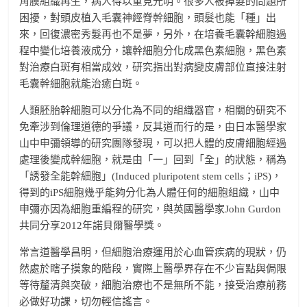
角膜組織再生，病人得以重見光明。很多人被掉髮的問題所
困擾，對頭皮植入毛囊神經脊幹細胞，頭髮也能「種」出
來，回復濃密秀髮再也不是夢，另外，在培養毛囊幹細胞過
程中變化培養液成分，讓幹細胞分化成黑色素細胞，黑色素
對治療白斑有相當成效，研究指出對病變皮膚部位直接注射
毛囊幹細胞就能治癒白斑。
人類胚胎幹細胞可以分化為不同的組織器官，相關的研究不
免牽涉到倫理道德的爭議，反其道而行的是，由日本醫學家
山中申彌領導的研究團隊發現，可以把人體的皮膚細胞經過
處理後變成幹細胞，就是由「一」回到「全」的狀態，稱為
「誘發全能幹細胞」(Induced pluripotent stem cells；iPS)，
得到的iPS細胞幾乎能夠分化為人體任何的細胞組織，山中
申彌亦因為細胞重編程的研究，與英國醫學家John Gurdon
共同分享2012年諾貝爾醫學獎。
常言道醫學昌明，但細胞治療運用於心血管疾病的現狀，仍
然處於瞎子摸象的階段，實際上醫學界存在不少盲點與侷限
等待釐清與突破，細胞治療也不是無所不能，接受治療前務
必做好功課，切勿輕信謠言。