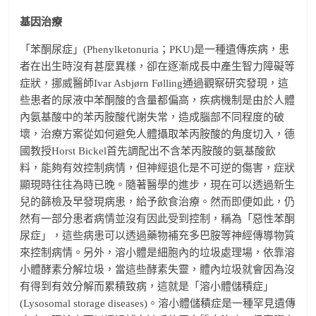
基因治療
「苯酮尿症」(Phenylketonuria；PKU)是一種遺傳疾病，患
者在出生時沒有甚麼異樣，卻在逐漸成長中產生智力障礙等
症狀，挪威醫師Ivar Asbjørn Følling通過觀察研究發現，這
些患者的尿液中苯酮酸的含量都偏高，疾病機制是由於人體
內氨基酸中的苯丙胺酸代謝失常，造成腦部不同程度的破
壞，治療方案從如何避免人體攝取苯丙胺酸的角度切入，德
國教授Horst Bickel首先調配出不含苯丙胺酸的氨基酸飲
料，能夠有效控制病情，但神經退化是不可逆的傷害，症狀
顯現時往往為時已晚。隨著醫學的進步，現在可以透過新生
兒的篩檢及早發現病患，給予飲食治療。然而即便如此，仍
然有一部分患者病情並沒有因此受到控制，稱為「惡性苯酮
尿症」，這些病患可以透過藥物補充多巴胺等神經傳導物質
來控制病情。另外，溶小體是細胞內的垃圾處理場，依靠溶
小體酵素分解垃圾，當這些酵素失靈，體內垃圾就會因為沒
有得到有效分解而累積致病，這就是「溶小體儲積症」
(Lysosomal storage diseases)。溶小體儲積症是一種罕見遺傳