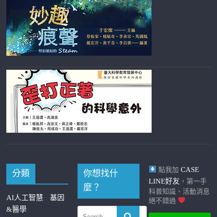
CASE
點我加
分類
你想找什
LINE好友
，第一手
麼？
科普知識、活動消息
AI人工智慧
基因
絕不錯過
&醫學