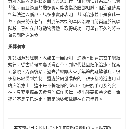
分解人體內多餘黏多醣的方式進行，但持續性酵素注射花費
甚鉅，而且過量的黏多醣可能會傷及腦部組織，但這些酵素
卻無法進入腦部，諸多事實都表明，基因治療並不是多此一
舉，而是勢在必行，對於第六型的基因治療目前尚處於試驗
階段，已知在部分動物實驗上取得成功，可望在不久的將來
普及到臨床治療。
扭轉宿命
知識起源於經驗，人類由一無所知，透過不斷嘗試當中總結
規律，從古時候神農氏嘗百草，到現代基因細胞治療，探索
到發現，周而復始，過去曾經讓人束手無策的疑難雜症，很
多都已經受到控制，還處於研發階段的，很多都將近應用到
臨床治療上，這不是不著邊際的虛想，而是觸手可及的實
在，只要掌握基因遺傳的運作規律，找出隱惡揚善之道，命
運並不是早已註定，而是始終都掌握在自己手裡。
--
本文整理自：101/12/15下午由胡務亮醫師在臺大應力所