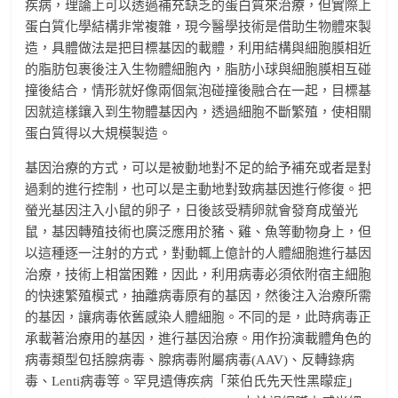
疾病，理論上可以透過補充缺乏的蛋白質來治療，但實際上
蛋白質化學結構非常複雜，現今醫學技術是借助生物體來製
造，具體做法是把目標基因的載體，利用結構與細胞膜相近
的脂肪包裹後注入生物體細胞內，脂肪小球與細胞膜相互碰
撞後結合，情形就好像兩個氣泡碰撞後融合在一起，目標基
因就這樣鑲入到生物體基因內，透過細胞不斷繁殖，使相關
蛋白質得以大規模製造。
基因治療的方式，可以是被動地對不足的給予補充或者是對
過剩的進行控制，也可以是主動地對致病基因進行修復。把
螢光基因注入小鼠的卵子，日後該受精卵就會發育成螢光
鼠，基因轉殖技術也廣泛應用於豬、雞、魚等動物身上，但
以這種逐一注射的方式，對動輒上億計的人體細胞進行基因
治療，技術上相當困難，因此，利用病毒必須依附宿主細胞
的快速繁殖模式，抽離病毒原有的基因，然後注入治療所需
的基因，讓病毒依舊感染人體細胞。不同的是，此時病毒正
承載著治療用的基因，進行基因治療。用作扮演載體角色的
病毒類型包括腺病毒、腺病毒附屬病毒(AAV)、反轉錄病
毒、Lenti病毒等。罕見遺傳疾病「萊伯氏先天性黑矇症」