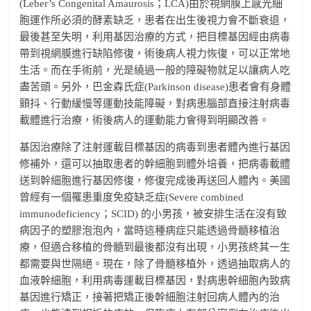
(Leber’s Congenital Amaurosis；LCA)由於視網膜上感光細
胞運作所必須的酵素缺乏，患者在出生後視力會不斷衰退，
最後甚至失明，利用基因治療的方式，把目標基因經由病毒
帶到視網膜進行缺陷修復，術後病人視力恢復，可以正常地
生活。而在手術前，光是繞過一般的障礙物就足以讓病人吃
盡苦頭。另外，巴金森氏症(Parkinson disease)患者會有身體
顫抖、行動緩慢等運動技能障礙，對病患腦部直接注射病毒
載體進行治療，術後病人的運動能力會得到明顯改善。
基因治療除了注射運載目標基因的病毒到患者體內進行基因
修補外，還可以抽取患者的幹細胞到體外培養，把病毒載體
送到幹細胞進行基因修復，修復完成後再送回人體內。美國
曾經有一個罹患重度免疫缺乏症(Severe combined
immunodeficiency；SCID) 的小男孩，被安排生活在沒有致
病因子的塑膠泡泡內，當時這種病症只能透過骨髓移植治
療，但適合移植的骨髓到最後都沒有出現，小男孩終其一生
都需要與世隔絕。現在，除了骨髓移植外，透過抽取病人的
血液幹細胞，利用病毒運載目標基因，對病患幹細胞內致病
基因進行矯正，接著把矯正後幹細胞注射回病人體內的治