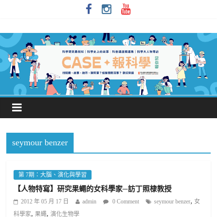
seymour benzer
第 7期：大腦、演化與學習
【人物特寫】研究果蠅的女科學家─訪丁照棣教授
,
2012 年 05 月 17 日
admin
0 Comment
seymour benzer
女
,
,
科學家
果蠅
演化生物學