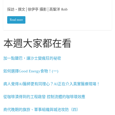
採訪‧撰文│徐伊亭 攝影│高聖洋 &nb
Read more
本週大家都在看
加一點鹽巴，讓沙士變瘋狂的祕密
如何選擇Good Energy食物！(一)
病人覺得AI醫師更有同理心？AI正在介入真實醫療現場！
從咖啡漬得到的工程啟發 控制流體的咖啡環效應
商代晚期的旗斿、軍事組織與城池攻防（四）