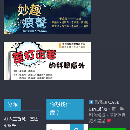
CASE
點我加
分類
你想找什
LINE好友
，第一手
麼？
科普知識、活動消息
AI人工智慧
基因
絕不錯過
&醫學