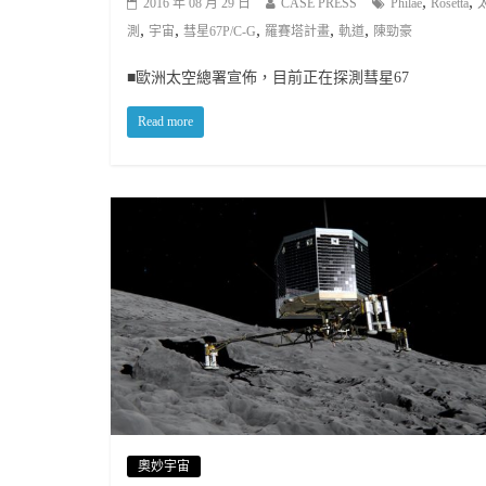
,
,
2016 年 08 月 29 日
CASE PRESS
Philae
Rosetta
,
,
,
,
,
測
宇宙
彗星67P/C-G
羅賽塔計畫
軌道
陳勁豪
■歐洲太空總署宣佈，目前正在探測彗星67
Read more
奧妙宇宙