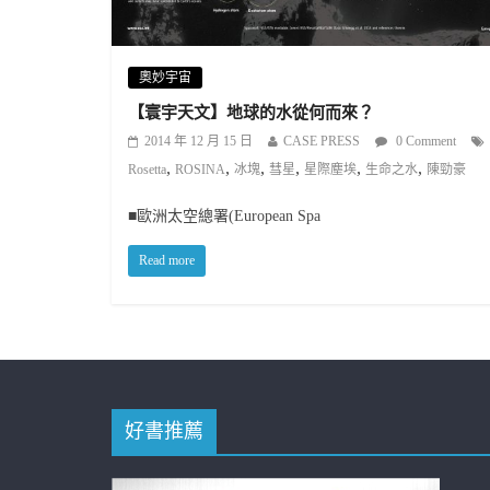
奧妙宇宙
【寰宇天文】地球的水從何而來？
2014 年 12 月 15 日
CASE PRESS
0 Comment
,
,
,
,
,
,
Rosetta
ROSINA
冰塊
彗星
星際塵埃
生命之水
陳勁豪
■歐洲太空總署(European Spa
Read more
好書推薦