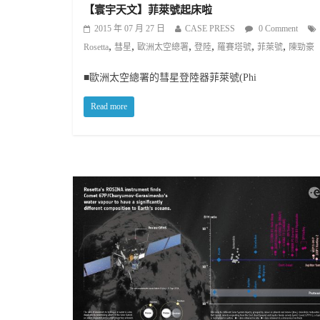
【寰宇天文】菲萊號起床啦
2015 年 07 月 27 日
CASE PRESS
0 Comment
,
,
,
,
,
,
Rosetta
彗星
歐洲太空總署
登陸
羅賽塔號
菲萊號
陳勁豪
■歐洲太空總署的彗星登陸器菲萊號(Phi
Read more