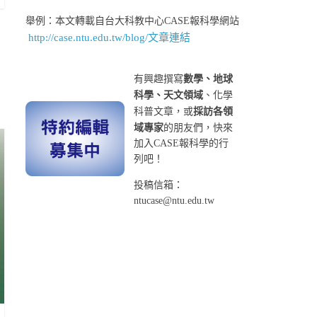
舉例：本文轉載自台大科教中心CASE報科學網站
http://case.ntu.edu.tw/blog/文章連結
有興趣撰寫
數學、地球
科學、天文領域
、化學
科普文章，或
採訪各領
域專家
的朋友們，快來
加入CASE報科學的行
列吧！
投稿信箱：
ntucase@ntu.edu.tw