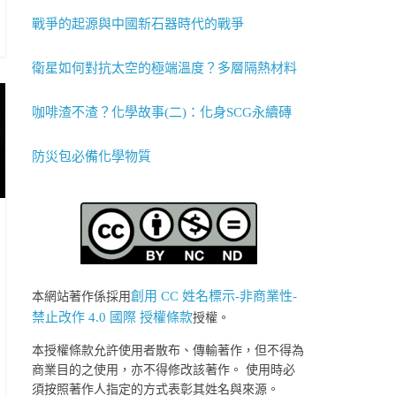
戰爭的起源與中國新石器時代的戰爭
衛星如何對抗太空的極端溫度？多層隔熱材料
咖啡渣不渣？化學故事(二)：化身SCG永續磚
防災包必備化學物質
創用 CC 姓名標示-非商業性-
本網站著作係採用
禁止改作 4.0 國際 授權條款
授權。
本授權條款允許使用者散布、傳輸著作，但不得為
商業目的之使用，亦不得修改該著作。 使用時必
須按照著作人指定的方式表彰其姓名與來源。