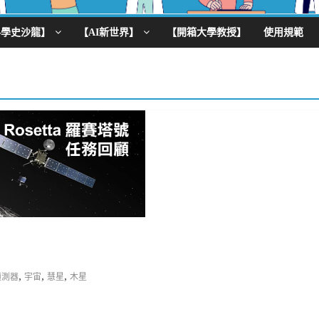
科學史沙龍】
【AI新世界】
【開箱大學教授】
使用規範
,
,
,
a偵測器
宇宙
慧星
木星