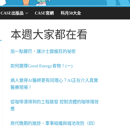
CASE出版品
CASE官網
科月50大全
本週大家都在看
加一點鹽巴，讓沙士變瘋狂的祕密
如何選擇Good Energy食物！(一)
病人覺得AI醫師更有同理心？AI正在介入真實
醫療現場！
從咖啡漬得到的工程啟發 控制流體的咖啡環效
應
商代晚期的旗斿、軍事組織與城池攻防（四）