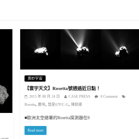
奧妙宇宙
【寰宇天文】Rosetta號通過近日點！
2015 年 08 月 24 日
CASE PRESS
0 Comment
,
,
,
Rosetta
塵埃
彗星67P/C-G
陳勁豪
■歐洲太空總署的Rosetta探測器在8
Read more