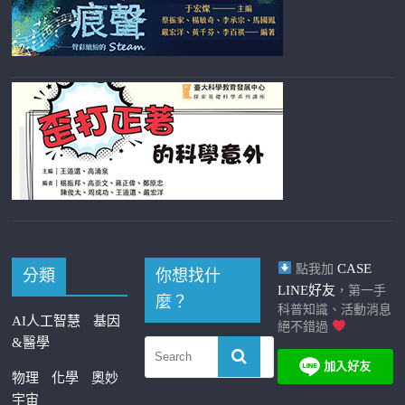
CASE
點我加
分類
你想找什
LINE好友
，第一手
麼？
科普知識、活動消息
AI人工智慧
基因
絕不錯過
&醫學
物理
化學
奧妙
宇宙