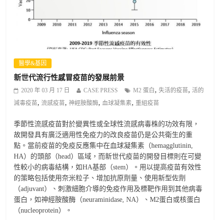
醫學&基因
新世代流行性感冒疫苗的發展前景
,
,
2020 年 03 月 17 日
CASE PRESS
M2 蛋白
失活的疫苗
活的
,
,
,
,
減毒疫苗
流感疫苗
神經胺酸酶
血球凝集素
重組疫苗
季節性流感疫苗對於變異性或全球性流感病毒株的功效有限，
故開發具有廣泛適用性免疫力的改良疫苗仍是公共衛生的重
點。當前疫苗的免疫反應集中在血球凝集素（hemagglutinin,
HA）的頭部（head）區域，而新世代疫苗的開發目標則在可變
性較小的病毒結構，如HA基部（stem）。用以提高疫苗有效性
的策略包括使用奈米粒子、增加抗原劑量、使用新型佐劑
（adjuvant）、刺激細胞介導的免疫作用及標靶作用到其他病毒
蛋白，如神經胺酸酶（neuraminidase, NA）、M2蛋白或核蛋白
（nucleoprotein）。