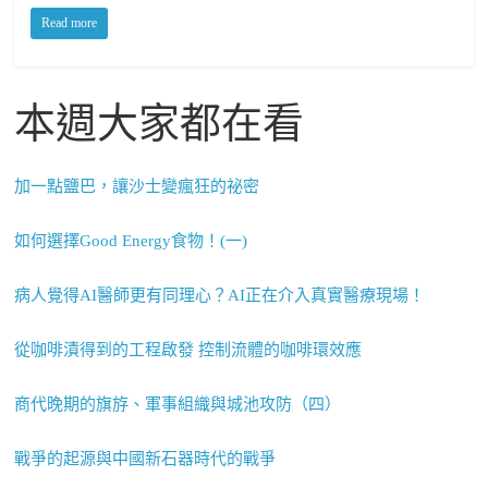
Read more
本週大家都在看
加一點鹽巴，讓沙士變瘋狂的祕密
如何選擇Good Energy食物！(一)
病人覺得AI醫師更有同理心？AI正在介入真實醫療現場！
從咖啡漬得到的工程啟發 控制流體的咖啡環效應
商代晚期的旗斿、軍事組織與城池攻防（四）
戰爭的起源與中國新石器時代的戰爭