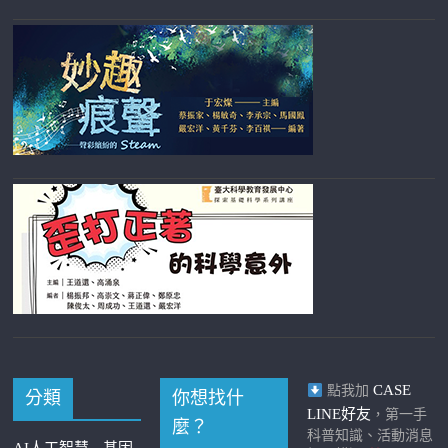
CASE
點我加
分類
你想找什
LINE好友
，第一手
麼？
科普知識、活動消息