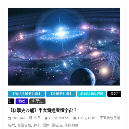
【2016科學史沙龍】
【科學史沙龍】
地球科學&環境
奧妙宇
宙
物理
科學史
【科學史沙龍】半套雷達看懂宇宙？
,
,
2017 年 01 月 26 日
CASE PRESS
CMB
COBE
宇宙微波背景
,
,
,
,
,
輻射
莫雷實驗
趙丰
雷達
電磁波
黑體輻射