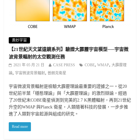
奧妙宇宙
【21世紀天文望遠鏡系列】驗證大霹靂宇宙模型──宇宙微
波背景輻射的太空觀測任務
,
,
2021 年 05 月 21 日
CASE PRESS
COBE
WMAP
大霹靂理
,
,
論
宇宙微波背景輻射
普朗克衛星
宇宙微波背景輻射是檢驗大霹靂理論最重要的證據之一。從20
世紀前半葉「穩態理論」與「大霹靂理論」的激烈辯論，經過
了20世紀末COBE衛星偵測到完美的2.7 K黑體輻射，再到21世紀
升空的WMAP 與Planck 衛星，人類隨著科技的發展，一步步推
進了人類對宇宙起源與組成的研究。
Read more