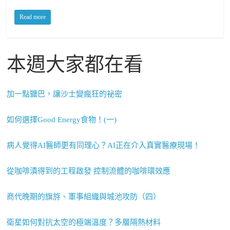
Read more
本週大家都在看
加一點鹽巴，讓沙士變瘋狂的祕密
如何選擇Good Energy食物！(一)
病人覺得AI醫師更有同理心？AI正在介入真實醫療現場！
從咖啡漬得到的工程啟發 控制流體的咖啡環效應
商代晚期的旗斿、軍事組織與城池攻防（四）
衛星如何對抗太空的極端溫度？多層隔熱材料