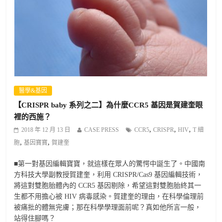
醫學&基因
【CRISPR baby 系列之二】為什麼CCR5 基因是賀建奎眼
裡的西施？
,
,
,
2018 年 12 月 13 日
CASE PRESS
CCR5
CRISPR
HIV
T 細
,
,
胞
基因寶寶
賀建奎
■第一對基因編輯寶寶，就這樣在眾人的驚愕中誕生了。中國南
方科技大學副教授賀建奎，利用 CRISPR/Cas9 基因編輯技術，
將這對雙胞胎體內的 CCR5 基因剔除，希望這對雙胞胎終其一
生都不用擔心被 HIV 病毒感染。賀建奎的理由，在科學倫理前
被痛批的體無完膚；那在科學學理面前呢？真如他所言一般，
站得住腳嗎？