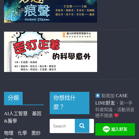
CASE
點我加
分類
你想找什
LINE好友
，第一手
麼？
科普知識、活動消息
AI人工智慧
基因
絕不錯過
&醫學
物理
化學
奧妙