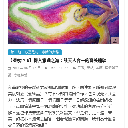
第17期：心靈黑洞：意識的奧秘
【探索17-6】探入意識之海：談天人合一的審美體驗
,
,
,
2017 年 06 月 16 日
CASE PRESS
意識
榮格
美感
集體潛意
,
識
高峰經驗
科學取徑的美感研究就如同知識加工廠，關注於大腦如何處理
美感刺激（藝術品）？有多少部門協同合作，包含視覺，注意
力，決策，情感因子，情境因子等等，日趨嚴謹的控制組操
弄，試圖搞清楚每一個環節的特性，從功能的角度來分析拆
解。這種作法雖然產生很多資料論文，但是似乎走不進「審
美」的核心。如何去回答一個看似簡單的問題：我們為什麼會
被日落的情境感動呢？