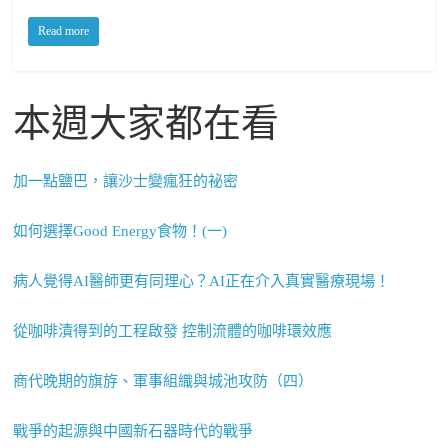
Read more
本週大家都在看
加一點鹽巴，讓沙士變瘋狂的祕密
如何選擇Good Energy食物！(一)
病人覺得AI醫師更有同理心？AI正在介入真實醫療現場！
從咖啡漬得到的工程啟發 控制流體的咖啡環效應
商代晚期的旗斿、軍事組織與城池攻防（四）
戰爭的起源與中國新石器時代的戰爭